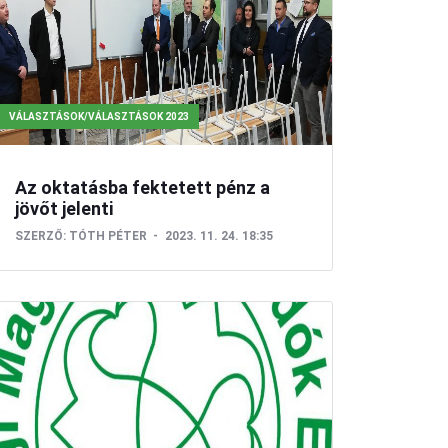
KÖZÉLET/VÁLASZTÁSOK
VAJDASÁG/KISHEGYES
VÁLASZTÁSOK/VÁLASZTÁSOK 2023
Az oktatásba fektetett pénz a
jövőt jelenti
SZERZŐ:
TÓTH PÉTER
2023. 11. 24. 18:35