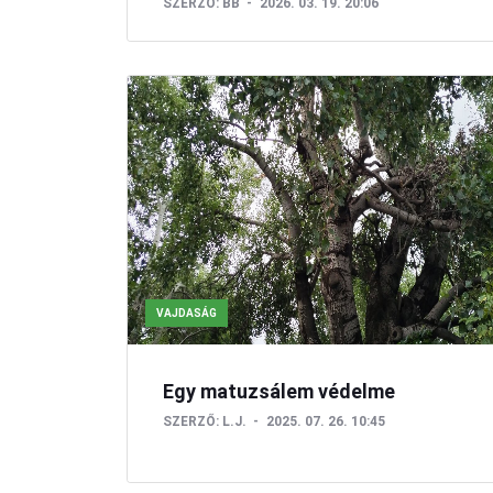
SZERZŐ:
BB
2026. 03. 19. 20:06
VAJDASÁG
Egy matuzsálem védelme
SZERZŐ:
L.J.
2025. 07. 26. 10:45