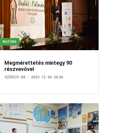
KULTÚRA
Megmérettetés mintegy 90
részvevővel
SZERZŐ:
GR
2023. 12. 04. 20:34