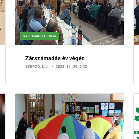
VAJDASÁG/TOPOLYA
Zárszámadás év végén
SZERZŐ:
L.J..
2023. 11. 29. 9:23