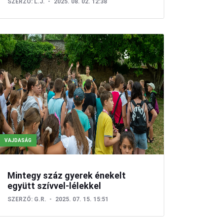
SZERZŐ:
L.J.
2025. 08. 02. 12:38
VAJDASÁG
Mintegy száz gyerek énekelt
együtt szívvel-lélekkel
SZERZŐ:
G.R.
2025. 07. 15. 15:51