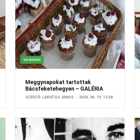
GALÉRIA
VAJDASÁG
Meggynapokat tartottak
Bácsfeketehegyen – GALÉRIA
SZERZŐ:
LAKATOS JÁNOS
2024. 06. 10. 13:28