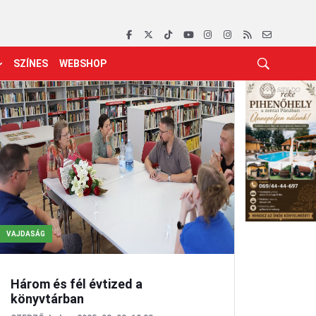
SZÍNES
WEBSHOP
VAJDASÁG
Három és fél évtized a
könyvtárban