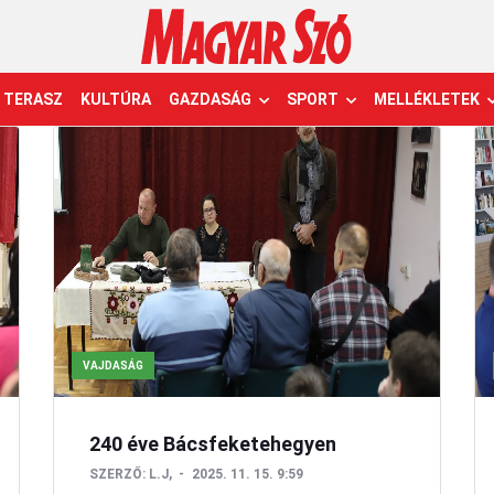
TERASZ
KULTÚRA
GAZDASÁG
SPORT
MELLÉKLETEK
VAJDASÁG
240 éve Bácsfeketehegyen
SZERZŐ:
L.J,
2025. 11. 15. 9:59