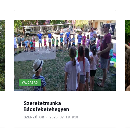
VAJDASÁG
Szeretetmunka
Bácsfeketehegyen
SZERZŐ:
GR
2025. 07. 18. 9:31