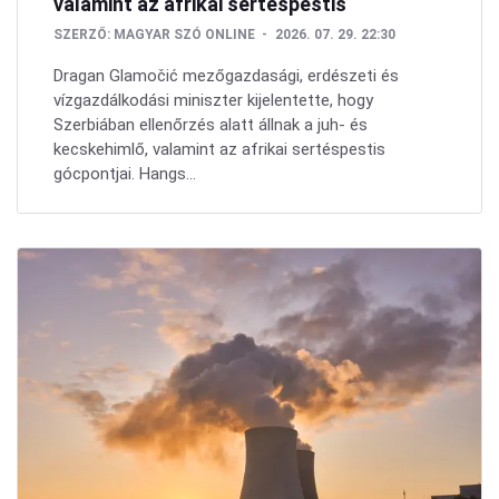
valamint az afrikai sertéspestis
SZERZŐ:
MAGYAR SZÓ ONLINE
2026. 07. 29. 22:30
Dragan Glamočić mezőgazdasági, erdészeti és
vízgazdálkodási miniszter kijelentette, hogy
Szerbiában ellenőrzés alatt állnak a juh- és
kecskehimlő, valamint az afrikai sertéspestis
gócpontjai. Hangs...