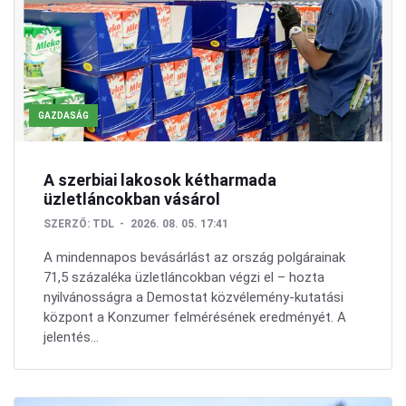
GAZDASÁG
A szerbiai lakosok kétharmada
üzletláncokban vásárol
SZERZŐ:
TDL
2026. 08. 05. 17:41
A mindennapos bevásárlást az ország polgárainak
71,5 százaléka üzletláncokban végzi el – hozta
nyilvánosságra a Demostat közvélemény-kutatási
központ a Konzumer felmérésének eredményét. A
jelentés...