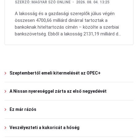
SZERZŐ:
MAGYAR SZÓ ONLINE
2026. 08. 04. 13:25
A lakosság és a gazdasági szereplők július végén
összesen 4700,66 milliárd dinárral tartoztak a
bankoknak hiteltartozás címén – közölte a szerbiai
bankszövetség. Ebből a lakosság 2131,19 milliárd d...
Szeptembertől emeli kitermelését az OPEC+
A Nissan nyereséggel zárta az első negyedévét
Ez már rázós
Veszélyezteti a kukoricát a hőség