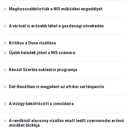
Meghosszabbították a NIS működési engedélyét
A vártnál is erősebb lehet a gazdasági növekedés
Kritikus a Duna vízállása
Újabb haladék jöhet a NIS számára
Készül Szerbia nukleáris programja
Dél-Bánátban is megjelent az afrikai sertéspestis
A vízügy beköltözött a címoldalra
A rendkívül alacsony vízállás miatt leállt csernavodai erőmű
mindkét blokkja