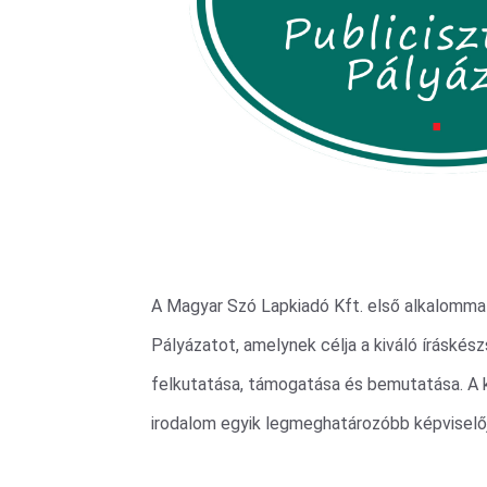
A Magyar Szó Lapkiadó Kft. első alkalommal
Pályázatot, amelynek célja a kiváló íráskés
felkutatása, támogatása és bemutatása. A 
irodalom egyik legmeghatározóbb képviselőj