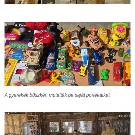
A gyerekek büszkén mutatták be saját portékáikat