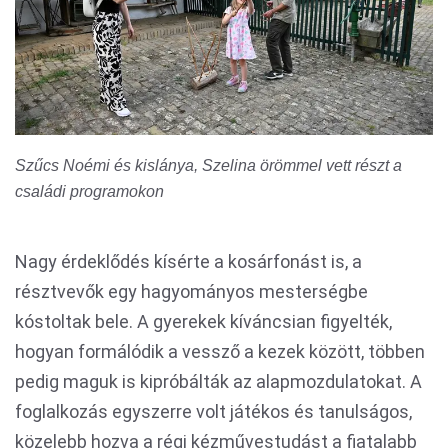
Szűcs Noémi és kislánya, Szelina örömmel vett részt a
családi programokon
Nagy érdeklődés kísérte a kosárfonást is, a
résztvevők egy hagyományos mesterségbe
kóstoltak bele. A gyerekek kíváncsian figyelték,
hogyan formálódik a vessző a kezek között, többen
pedig maguk is kipróbálták az alapmozdulatokat. A
foglalkozás egyszerre volt játékos és tanulságos,
közelebb hozva a régi kézművestudást a fiatalabb