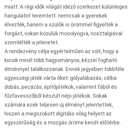
miatt. A régi idők világát idéző szerkezet különleges
hangulatot teremtett: nemcsak a gyerekek
élvezték, hanem a szülők is örömmel figyelték a
forgást, sokan közülük mosolyogva, nosztalgiával
szemlélték a jelenetet.
A rendezvény célja egyértelműen az volt, hogy a
kicsik minél több hagyományos, kézzel fogható
élménnyel találkozzanak. Ennek jegyében többféle
ügyességi játék várta őket: gólyalábazás, célba
dobás, pecázás, építőjátékok, valamint fából és
fűzfavesszőből készült népi játékok. Sokak
számára ezek teljesen új élményt jelentettek,
hiszen a megszokott digitális világ helyett az
egyszerűség és a mozgás öröme került előtérbe.