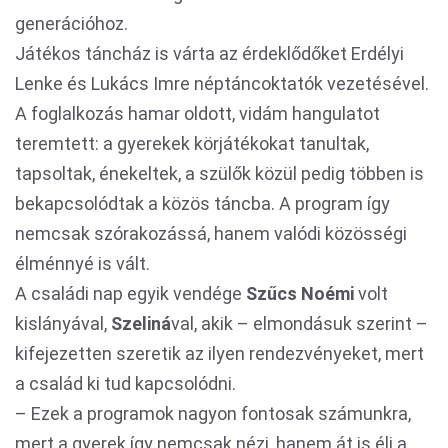
generációhoz.
Játékos táncház is várta az érdeklődőket Erdélyi
Lenke és Lukács Imre néptáncoktatók vezetésével.
A foglalkozás hamar oldott, vidám hangulatot
teremtett: a gyerekek körjátékokat tanultak,
tapsoltak, énekeltek, a szülők közül pedig többen is
bekapcsolódtak a közös táncba. A program így
nemcsak szórakozássá, hanem valódi közösségi
élménnyé is vált.
A családi nap egyik vendége
Szűcs Noémi
volt
kislányával,
Szeliná
val, akik – elmondásuk szerint –
kifejezetten szeretik az ilyen rendezvényeket, mert
a család ki tud kapcsolódni.
– Ezek a programok nagyon fontosak számunkra,
mert a gyerek így nemcsak nézi, hanem át is éli a