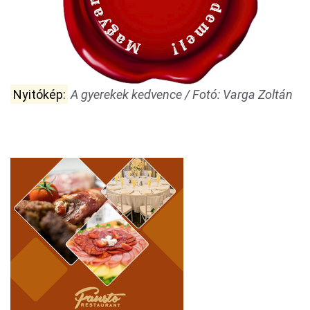
Nyitókép:
A gyerekek kedvence / Fotó: Varga Zoltán