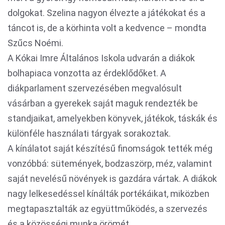
dolgokat. Szelina nagyon élvezte a játékokat és a
táncot is, de a körhinta volt a kedvence – mondta
Szűcs Noémi.
A Kókai Imre Általános Iskola udvarán a diákok
bolhapiaca vonzotta az érdeklődőket. A
diákparlament szervezésében megvalósult
vásárban a gyerekek saját maguk rendezték be
standjaikat, amelyekben könyvek, játékok, táskák és
különféle használati tárgyak sorakoztak.
A kínálatot saját készítésű finomságok tették még
vonzóbbá: sütemények, bodzaszörp, méz, valamint
saját nevelésű növények is gazdára vártak. A diákok
nagy lelkesedéssel kínálták portékáikat, miközben
megtapasztalták az együttműködés, a szervezés
és a közösségi munka örömét.