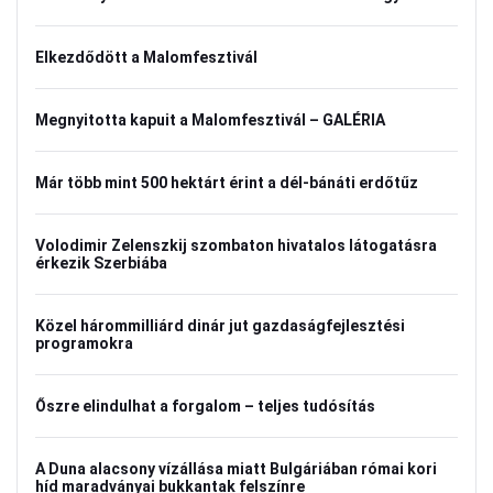
Elkezdődött a Malomfesztivál
Megnyitotta kapuit a Malomfesztivál – GALÉRIA
Már több mint 500 hektárt érint a dél-bánáti erdőtűz
Volodimir Zelenszkij szombaton hivatalos látogatásra
érkezik Szerbiába
Közel hárommilliárd dinár jut gazdaságfejlesztési
programokra
Őszre elindulhat a forgalom – teljes tudósítás
A Duna alacsony vízállása miatt Bulgáriában római kori
híd maradványai bukkantak felszínre