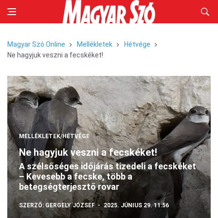
Magyar Szó Online
Mellékletek
Hétvége
Ne hagyjuk veszni a fecskéket!
MELLÉKLETEK/HÉTVÉGE
Ne hagyjuk veszni a fecskéket!
A szélsőséges időjárás tizedeli a fecskéket
– Kevesebb a fecske, több a
betegségterjesztő rovar
SZERZŐ:
GERGELY JÓZSEF
2025. JÚNIUS 29. 11:56