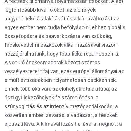
A fecskék állománya folyamatosan csökken. A két
legfontosabb kiváltó okot: az élőhelyek
nagymértékű átalakítását és a klímaváltozást az
egyes ember nem tudja befolyásolni, ehhez globális
összefogásra és beavatkozásra van szükség,
fecskevédelmi eszközök alkalmazásával viszont
hozzájárulhatunk, hogy több fióka repülhessen ki.
A vonuló énekesmadarak között számos
veszélyeztetett faj van, ezek európai állományai az
elmúlt évtizedekben folyamatosan csökkennek.
Ennek több oka van: az élőhelyek átalakítása; az
őszi gyülekezőhelyek felszámolódása; a
szúnyogirtás és az intenzív mezőgazdálkodás; a
közvetlen emberi zavarás, a vadászat, a fészkek
elpusztítása. A klímaváltozás hatására megnőtt a