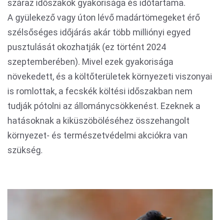
száraz időszakok gyakorisága és időtartama.
A gyülekező vagy úton lévő madártömegeket érő
szélsőséges időjárás akár több milliónyi egyed
pusztulását okozhatják (ez történt 2024
szeptemberében). Mivel ezek gyakorisága
növekedett, és a költőterületek környezeti viszonyai
is romlottak, a fecskék költési időszakban nem
tudják pótolni az állománycsökkenést. Ezeknek a
hatásoknak a kiküszöböléséhez összehangolt
környezet- és természetvédelmi akciókra van
szükség.