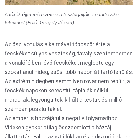
A rókák éjjel módszeresen fosztogatják a partifecske-
telepeket (Fotó: Gergely József)
Az őszi vonulás alkalmával többször érte a
fecskéket súlyos veszteség, tavaly szeptemberben
a vonulófélben lévő fecskéket meglepte egy
szokatlanul hideg, esős, több napon át tartó lehűlés.
Az extrém hidegben semmilyen rovar nem repült, a
fecskék napokon keresztül táplálék nélkül
maradtak, legyöngültek, kihűlt a testük és millió
számban pusztultak el.
Az ember is hozzájárul a negatív folyamathoz.
Vidéken gyakorlatilag összeomlott a háztáji
állattartás. Falun az istállókban és a disznóólakban