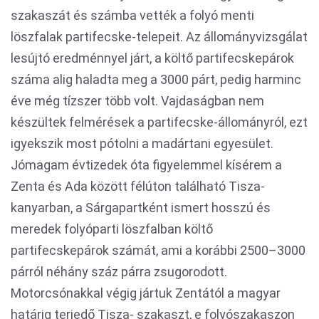
szakaszát és számba vették a folyó menti
löszfalak partifecske-telepeit. Az állományvizsgálat
lesújtó eredménnyel járt, a költő partifecskepárok
száma alig haladta meg a 3000 párt, pedig harminc
éve még tízszer több volt. Vajdaságban nem
készültek felmérések a partifecske-állományról, ezt
igyekszik most pótolni a madártani egyesület.
Jómagam évtizedek óta figyelemmel kísérem a
Zenta és Ada között félúton található Tisza-
kanyarban, a Sárgapartként ismert hosszú és
meredek folyóparti löszfalban költő
partifecskepárok számát, ami a korábbi 2500–3000
párról néhány száz párra zsugorodott.
Motorcsónakkal végig jártuk Zentától a magyar
határig terjedő Tisza- szakaszt, e folyószakaszon