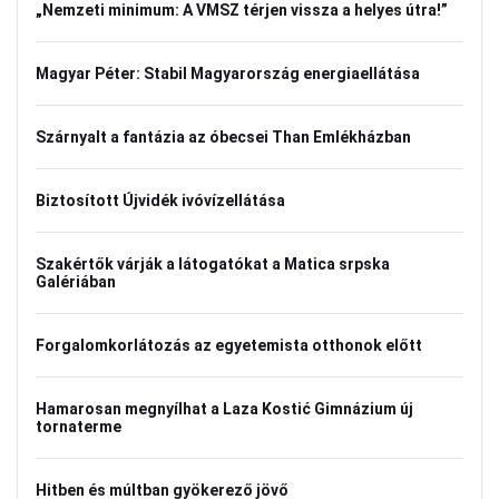
„Nemzeti minimum: A VMSZ térjen vissza a helyes útra!”
Magyar Péter: Stabil Magyarország energiaellátása
Szárnyalt a fantázia az óbecsei Than Emlékházban
Biztosított Újvidék ivóvízellátása
Szakértők várják a látogatókat a Matica srpska
Galériában
Forgalomkorlátozás az egyetemista otthonok előtt
Hamarosan megnyílhat a Laza Kostić Gimnázium új
tornaterme
Hitben és múltban gyökerező jövő