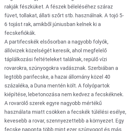
rakják fészküket. A fészek béleléséhez száraz
füvet, tollakat, állati szőrt stb. használnak. A tojó 5-
6 tojást rak, amikből júniusban kelnek ki a
fecskefiókák.
A partifecskék elsősorban a nagyobb folyók,
állóvizek közelségét keresik, ahol megfelelő
táplálkozási feltételeket találnak, repülő vízi
rovarokra, szúnyogokra vadásznak. Szerbiában a
legtöbb parifecske, a hazai állomány közel 40
százaléka, a Duna mentén költ. A folyópartok
kiépítése, lebetonozása nem kedvez a fecskéknek.
A rovarölő szerek egyre nagyobb mértékű
használata miatt csökken a fecskék túlélési esélye,
kevesebb a rovar, szennyezettebb a környezet. Egy
fecske naponta több mint ezer szúnyogot és más