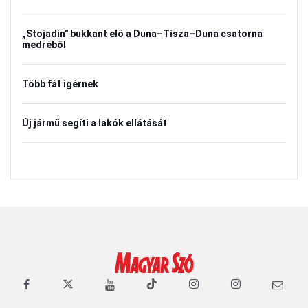
„Stojadin" bukkant elő a Duna–Tisza–Duna csatorna
medréből
Több fát ígérnek
Új jármű segíti a lakók ellátását