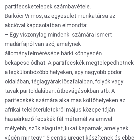
partifecsketelepek számbavétele.
Barkóci Vilmos, az egyesület munkatársa az
akcióval kapcsolatban elmondta:
– Egy viszonylag mindenki számára ismert
madárfajról van szó, amelynek
állományfelmérésébe bárki könnyedén
bekapcsolódhat. A partifecskék megtelepedhetnek
a legkülönbözőbb helyeken, egy nagyobb gödör
oldalában, téglagyárak löszfalaiban, folyók vagy
tavak partoldalában, útbevágásokban stb. A
parifecskék számára alkalmas költőhelyeken az
afrikai telelőterületekről május közepe táján
hazaérkező fecskék fél méternél valamivel
mélyebb, szűk alagutat, lukat kaparnak, amelynek
végén mintegy 15 centis üreget készítenek és ebbe