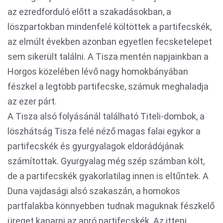
az ezredforduló előtt a szakadásokban, a
löszpartokban mindenfelé költöttek a partifecskék,
az elmúlt években azonban egyetlen fecsketelepet
sem sikerült találni. A Tisza mentén napjainkban a
Horgos közelében lévő nagy homokbányában
fészkel a legtöbb partifecske, számuk meghaladja
az ezer párt.
A Tisza alsó folyásánál található Titeli-dombok, a
löszhátság Tisza felé néző magas falai egykor a
partifecskék és gyurgyalagok eldorádójának
számítottak. Gyurgyalag még szép számban költ,
de a partifecskék gyakorlatilag innen is eltűntek. A
Duna vajdasági alsó szakaszán, a homokos
partfalakba könnyebben tudnak maguknak fészkelő
üreget kaparni az apró partifecskék. Az itteni