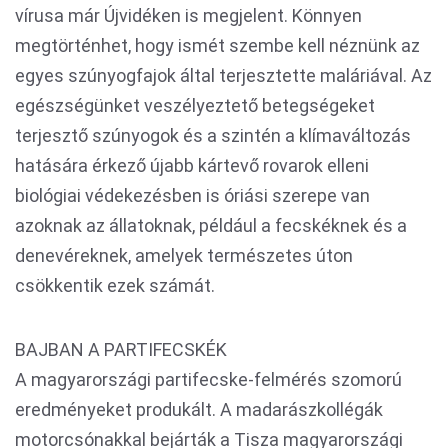
vírusa már Újvidéken is megjelent. Könnyen
megtörténhet, hogy ismét szembe kell néznünk az
egyes szúnyogfajok által terjesztette maláriával. Az
egészségünket veszélyeztető betegségeket
terjesztő szúnyogok és a szintén a klímaváltozás
hatására érkező újabb kártevő rovarok elleni
biológiai védekezésben is óriási szerepe van
azoknak az állatoknak, például a fecskéknek és a
denevéreknek, amelyek természetes úton
csökkentik ezek számát.
BAJBAN A PARTIFECSKÉK
A magyarországi partifecske-felmérés szomorú
eredményeket produkált. A madarászkollégák
motorcsónakkal bejárták a Tisza magyarországi