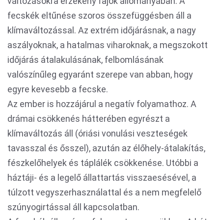
változásokra érzékeny fajok állományában. A
fecskék eltűnése szoros összefüggésben áll a
klímaváltozással. Az extrém időjárásnak, a nagy
aszályoknak, a hatalmas viharoknak, a megszokott
időjárás átalakulásának, felbomlásának
valószínűleg egyaránt szerepe van abban, hogy
egyre kevesebb a fecske.
Az ember is hozzájárul a negatív folyamathoz. A
drámai csökkenés hátterében egyrészt a
klímaváltozás áll (óriási vonulási veszteségek
tavasszal és ősszel), azután az élőhely-átalakítás,
fészkelőhelyek és táplálék csökkenése. Utóbbi a
háztáji- és a legelő állattartás visszaesésével, a
túlzott vegyszerhasználattal és a nem megfelelő
szúnyogirtással áll kapcsolatban.