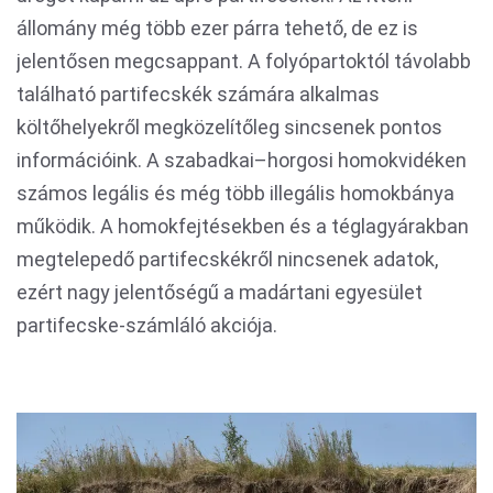
állomány még több ezer párra tehető, de ez is
jelentősen megcsappant. A folyópartoktól távolabb
található partifecskék számára alkalmas
költőhelyekről megközelítőleg sincsenek pontos
információink. A szabadkai–horgosi homokvidéken
számos legális és még több illegális homokbánya
működik. A homokfejtésekben és a téglagyárakban
megtelepedő partifecskékről nincsenek adatok,
ezért nagy jelentőségű a madártani egyesület
partifecske-számláló akciója.