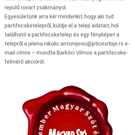
repülő rovart zsákmányol.
Egyesületünk arra kér mindenkit, hogy aki tud
partifecsketelepről, küldje el a telep adatait, hol
található a partifecsketelep és egy fényképet a
telepről a jelena.nikolic.antonijevic@pticesrbije.rs e-
mail-címre – mondta Barkóci Vilmos a partifecske-
felmérő akcióról.