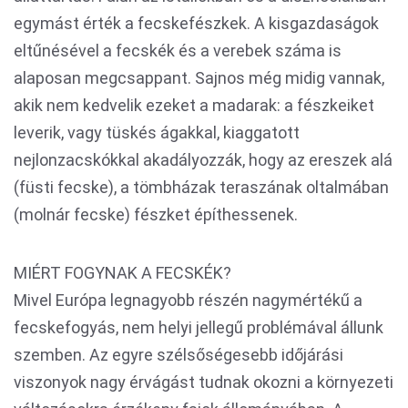
egymást érték a fecskefészkek. A kisgazdaságok
eltűnésével a fecskék és a verebek száma is
alaposan megcsappant. Sajnos még midig vannak,
akik nem kedvelik ezeket a madarak: a fészkeiket
leverik, vagy tüskés ágakkal, kiaggatott
nejlonzacskókkal akadályozzák, hogy az ereszek alá
(füsti fecske), a tömbházak teraszának oltalmában
(molnár fecske) fészket építhessenek.
MIÉRT FOGYNAK A FECSKÉK?
Mivel Európa legnagyobb részén nagymértékű a
fecskefogyás, nem helyi jellegű problémával állunk
szemben. Az egyre szélsőségesebb időjárási
viszonyok nagy érvágást tudnak okozni a környezeti