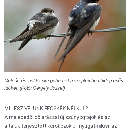
Molnár- és füstifecske gubbaszt a szeptemberi hideg esős
időben (Fotó: Gergely József)
MI LESZ VELÜNK FECSKÉK NÉLKÜL?
A melegedő időjárással új szúnyogfajok és az
általuk terjesztett kórokozók pl. nyugat-nílusi láz