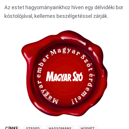
Az estet hagyományainkhoz híven egy délvidéki bor
kóstolójával, kellemes beszélgetéssel zárják.
CÍMKE:
SZEGED
HAGYOMÁNY
HÚSVÉT