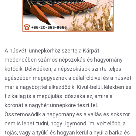
A húsvéti ünnepkörhöz szerte a Kárpát-
medencében számos népszokás és hagyomány
kötődik. Délvidéken, a népszokások szinte teljes
egészében megegyeznek a délalföldivel és a húsvét
már a nagyböjttel elkezdődik. Kívül-belül, lélekben és
fizikailag is a megújulás időszaka ez, amire a
koronát a nagyhét ünnepköre teszi fel.
Összemosódik a hagyomány és a vallás és sokszor
nem is lehet tudni, hogy úgymond “mi volt előbb, a
tojás, vagy a tyúk” és hogyan kerül a nyúl a barka és