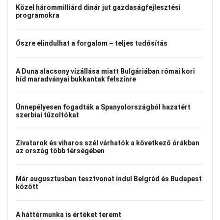
Közel hárommilliárd dinár jut gazdaságfejlesztési
programokra
Őszre elindulhat a forgalom – teljes tudósítás
A Duna alacsony vízállása miatt Bulgáriában római kori
híd maradványai bukkantak felszínre
Ünnepélyesen fogadták a Spanyolországból hazatért
szerbiai tűzoltókat
Zivatarok és viharos szél várhatók a következő órákban
az ország több térségében
Már augusztusban tesztvonat indul Belgrád és Budapest
között
A háttérmunka is értéket teremt