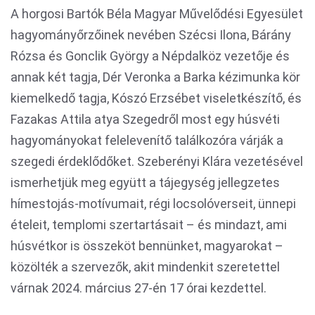
A horgosi Bartók Béla Magyar Művelődési Egyesület
hagyományőrzőinek nevében Szécsi Ilona, Bárány
Rózsa és Gonclik György a Népdalköz vezetője és
annak két tagja, Dér Veronka a Barka kézimunka kör
kiemelkedő tagja, Kószó Erzsébet viseletkészítő, és
Fazakas Attila atya Szegedről most egy húsvéti
hagyományokat felelevenítő találkozóra várják a
szegedi érdeklődőket. Szeberényi Klára vezetésével
ismerhetjük meg együtt a tájegység jellegzetes
hímestojás-motívumait, régi locsolóverseit, ünnepi
ételeit, templomi szertartásait – és mindazt, ami
húsvétkor is összeköt bennünket, magyarokat –
közölték a szervezők, akit mindenkit szeretettel
várnak 2024. március 27-én 17 órai kezdettel.