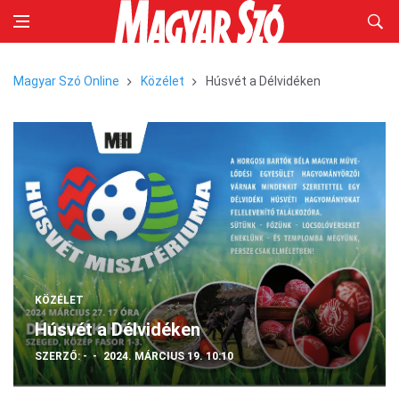
Magyar Szó Online
Közélet
Húsvét a Délvidéken
KÖZÉLET
Húsvét a Délvidéken
SZERZŐ:
-
2024. MÁRCIUS 19. 10:10