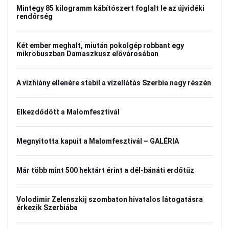
Mintegy 85 kilogramm kábítószert foglalt le az újvidéki
rendőrség
Két ember meghalt, miután pokolgép robbant egy
mikrobuszban Damaszkusz elővárosában
A vízhiány ellenére stabil a vízellátás Szerbia nagy részén
Elkezdődött a Malomfesztivál
Megnyitotta kapuit a Malomfesztivál – GALÉRIA
Már több mint 500 hektárt érint a dél-bánáti erdőtűz
Volodimir Zelenszkij szombaton hivatalos látogatásra
érkezik Szerbiába