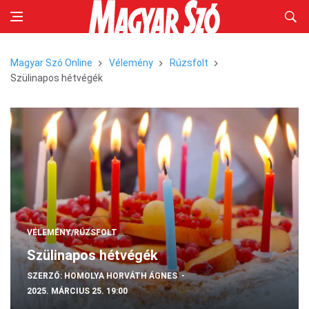
Magyar Szó Online
Vélemény
Rúzsfolt
Szülinapos hétvégék
VÉLEMÉNY/RÚZSFOLT
Szülinapos hétvégék
SZERZŐ:
HOMOLYA HORVÁTH ÁGNES
2025. MÁRCIUS 25. 19:00