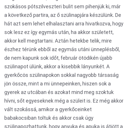
szokásos pótszilveszteri bulit sem pihenjük ki, már
a következő partira, az ő szülinapjára készülünk. De
hát azt sem lehet elhalasztani arra hivatkozva, hogy
sok lesz ez így egymás után, ha akkor született,
akkor kell megtartani. Aztán hetekbe telik, mire
észhez térünk ebből az egymás utáni ünneplésből,
de nem kapunk sok időt, február ötödikén újabb
szülinapot ülünk, akkor a kisebbik lányunkét. A
gyerkőcös szülinapokon sokkal nagyobb társaság
jön össze, mint a mi ünnepeinken, hiszen sok a
gyerek az utcában és azokat mind meg szoktuk
hívni, sőt egyeseknek még a szüleit is. Ez még akkor
vált szokássá, amikor a gyerkőceinket
babakocsiban toltuk és akkor csak úgy
szülinapozhattunk, hogy anyuka és apuka is átjött a