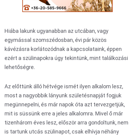
Hiába lakunk ugyanabban az utcában, vagy
egymással szomszédosban, évi pár közös
kávézásra korlátozódnak a kapcsolataink, éppen
ezért a szülinapokra úgy tekintünk, mint találkozási
lehetőségre.
Az előttünk álló hétvége ismét ilyen alkalom lesz,
most a nagyobbik lányunk születésnapját fogjuk
megünnepelni, és már napok óta azt tervezgetjük,
mit is süssünk erre a jeles alkalomra. Mivel ő már
tizenhárom éves lesz, először arra gondoltunk, nem
is tartunk utcás szülinapot, csak elhívja néhány