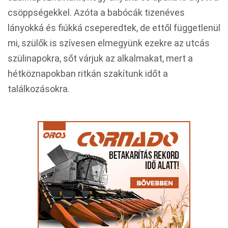
csöppségekkel. Azóta a babócák tizenéves
lányokká és fiúkká cseperedtek, de ettől függetlenül
mi, szülők is szívesen elmegyünk ezekre az utcás
szülinapokra, sőt várjuk az alkalmakat, mert a
hétköznapokban ritkán szakítunk időt a
találkozásokra.