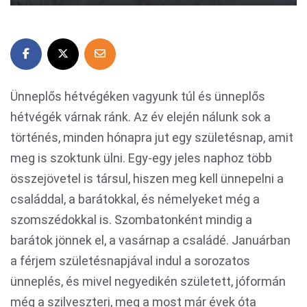
Ünneplős hétvégéken vagyunk túl és ünneplős
hétvégék várnak ránk. Az év elején nálunk sok a
történés, minden hónapra jut egy születésnap, amit
meg is szoktunk ülni. Egy-egy jeles naphoz több
összejövetel is társul, hiszen meg kell ünnepelni a
családdal, a barátokkal, és némelyeket még a
szomszédokkal is. Szombatonként mindig a
barátok jönnek el, a vasárnap a családé. Januárban
a férjem születésnapjával indul a sorozatos
ünneplés, és mivel negyedikén született, jóformán
még a szilveszteri, meg a most már évek óta