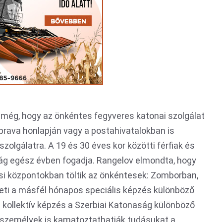
 még, hogy az önkéntes fegyveres katonai szolgálat
Uprava honlapján vagy a postahivatalokban is
zolgálatra. A 19 és 30 éves kor közötti férfiak és
ság egész évben fogadja. Rangelov elmondta, hogy
si központokban töltik az önkéntesek: Zomborban,
eti a másfél hónapos speciális képzés különböző
kollektív képzés a Szerbiai Katonaság különböző
 személyek is kamatoztathatják tudásukat a