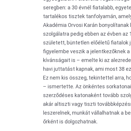
seregben: a 30 évnél fiatalabb, egye
tartalékos tisztek tanfolyamán, ame
Akadémia Orvosi Karán bonyolítanak 
szolgálatra pedig ebben az évben az 
született, büntetlen előéletű fiatal
figyelembe veszik a jelentkezőknek a 
kívánságait is – emelte ki az alezrede
havi juttatást kapnak, ami most 38 eze
Ez nem kis összeg, tekintettel arra, 
– ismertette. Az önkéntes sorkatonai 
szerződéses katonaként tovább szolg
akár altiszti vagy tiszti továbbképzé
leszerelnek, munkát vállalhatnak a be
őrként is dolgozhatnak.