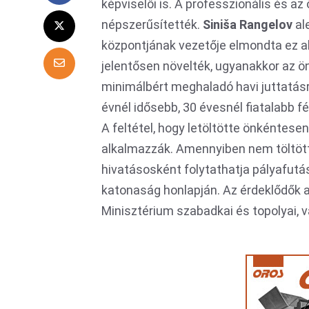
képviselői is. A professzionális és a
népszerűsítették.
Siniša Rangelov
al
központjának vezetője elmondta ez al
jelentősen növelték, ugyanakkor az ön
minimálbért meghaladó havi juttatás
évnél idősebb, 30 évesnél fiatalabb f
A feltétel, hogy letöltötte önkéntese
alkalmazzák. Amennyiben nem töltötte
hivatásosként folytathatja pályafutás
katonaság honlapján. Az érdeklődők a 
Minisztérium szabadkai és topolyai, 