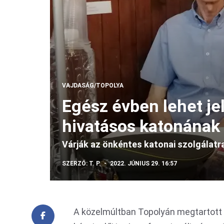
VAJDASÁG/TOPOLYA
Egész évben lehet je
hivatásos katonának
Várják az önkéntes katonai szolgálatra
SZERZŐ:
T. P.
2022. JÚNIUS 29. 16:57
A közelmúltban Topolyán megtartott á