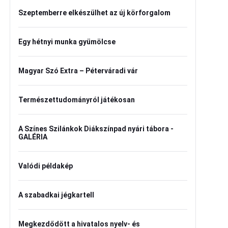
Szeptemberre elkészülhet az új körforgalom
Egy hétnyi munka gyümölcse
Magyar Szó Extra – Péterváradi vár
Természettudományról játékosan
A Színes Szilánkok Diákszínpad nyári tábora -
GALÉRIA
Valódi példakép
A szabadkai jégkartell
Megkezdődött a hivatalos nyelv- és