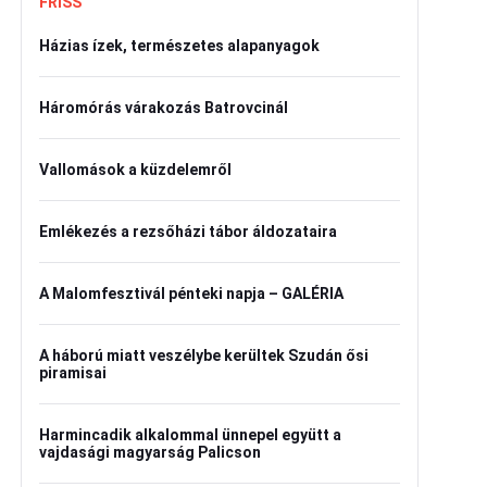
FRISS
Házias ízek, természetes alapanyagok
Háromórás várakozás Batrovcinál
Vallomások a küzdelemről
Emlékezés a rezsőházi tábor áldozataira
A Malomfesztivál pénteki napja – GALÉRIA
A háború miatt veszélybe kerültek Szudán ősi
piramisai
Harmincadik alkalommal ünnepel együtt a
vajdasági magyarság Palicson