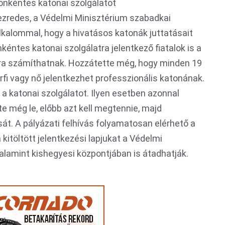
z önkéntes katonai szolgálatot
ezredes, a Védelmi Minisztérium szabadkai
kalommal, hogy a hivatásos katonák juttatásait
kéntes katonai szolgálatra jelentkező fiatalok is a
ra számíthatnak. Hozzátette még, hogy minden 19
érfi vagy nő jelentkezhet professzionális katonának.
n a katonai szolgálatot. Ilyen esetben azonnal
 még le, előbb azt kell megtennie, majd
át. A pályázati felhívás folyamatosan elérhető a
kitöltött jelentkezési lapjukat a Védelmi
valamint kishegyesi központjában is átadhatják.