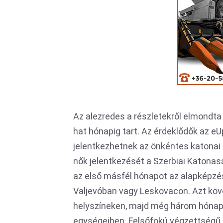
Az alezredes a részletekről elmondta
hat hónapig tart. Az érdeklődők az e
jelentkezhetnek az önkéntes katonai s
nők jelentkezését a Szerbiai Katona
az első másfél hónapot az alapképzé
Valjevóban vagy Leskovacon. Azt köv
helyszíneken, majd még három hónap 
egységeiben. Felsőfokú végzettségű