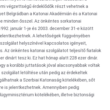
temi végzettségű érdeklődők részt vehetnek a
lyet Belgrádban a Katonai Akadémián és a Katonai
le minden ősszel. Az önkéntes sorkatonai
1992. január 1-je és 2003. december 31-e között
ok jelentkezhetnek. A lehetőségek függvényében
szolgálat helyszínével kapcsolatos igényeit,
s. Az önkéntes katonai szolgálatot teljesítő fiatalok
r dinárt tesz ki. Ez hat hónap alatt 228 ezer dinár.
hogy a korábbi juttatások jóval alacsonyabbak voltak
szolgálat letöltése után pedig az érdekeltek
álhatnak a Szerbiai Katonaság kötelékében, sőt
sre is jelentkezhetnek. Amennyiben pedig
lügyminisztérium kötelékében, illetve biztonsági