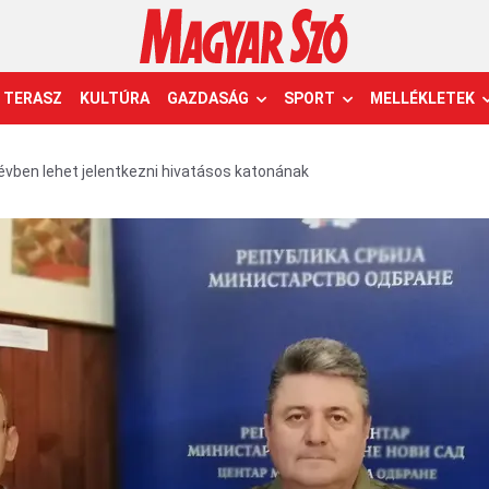
TERASZ
KULTÚRA
GAZDASÁG
SPORT
MELLÉKLETEK
évben lehet jelentkezni hivatásos katonának