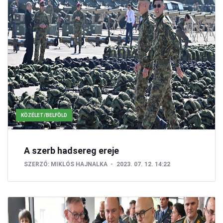
KÖZÉLET/BELFÖLD
A szerb hadsereg ereje
SZERZŐ:
MIKLÓS HAJNALKA
2023. 07. 12. 14:22