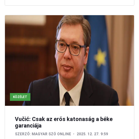
KÖZÉLET
Vučić: Csak az erős katonaság a béke
garanciája
SZERZŐ:
MAGYAR SZÓ ONLINE
2025. 12. 27. 9:59