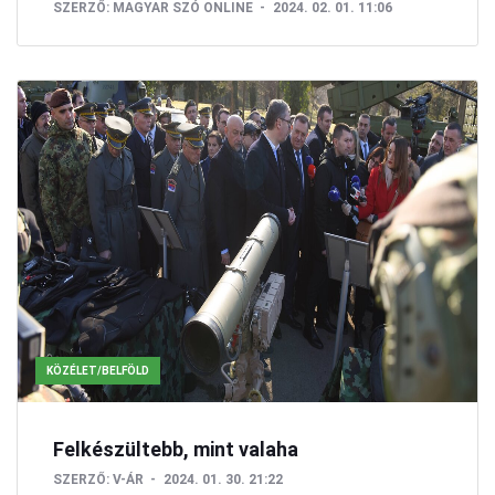
SZERZŐ:
MAGYAR SZÓ ONLINE
2024. 02. 01. 11:06
KÖZÉLET/BELFÖLD
Felkészültebb, mint valaha
SZERZŐ:
V-ÁR
2024. 01. 30. 21:22