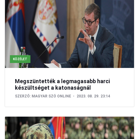
KÖZÉLET
Megszüntették a legmagasabb harci
készültséget a katonaságnál
SZERZŐ:
MAGYAR SZÓ ONLINE
2023. 08. 29. 23:14