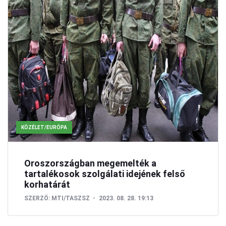
KÖZÉLET/EURÓPA
Oroszországban megemelték a
tartalékosok szolgálati idejének felső
korhatárát
SZERZŐ:
MTI/TASZSZ
2023. 08. 28. 19:13