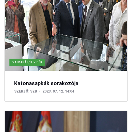
VAJDASÁG/ÚJVIDÉK
Katonasapkák sorakozója
SZERZŐ:
SZB
2023. 07. 12. 14:04