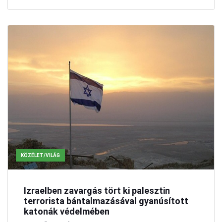
KÖZÉLET/VILÁG
Izraelben zavargás tört ki palesztin
terrorista bántalmazásával gyanúsított
katonák védelmében