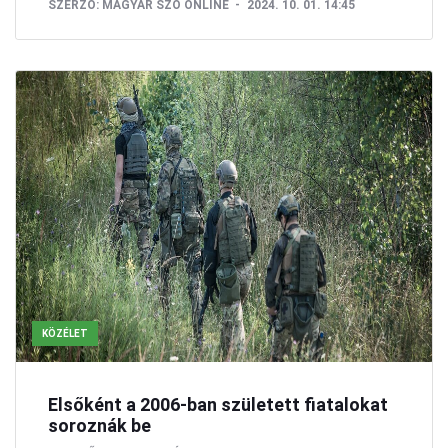
SZERZŐ:
MAGYAR SZÓ ONLINE
2024. 10. 01. 14:45
KÖZÉLET
Elsőként a 2006-ban született fiatalokat
soroznák be