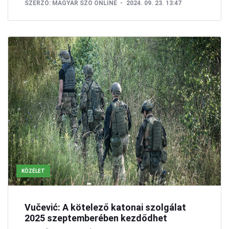
SZERZŐ:
MAGYAR SZÓ ONLINE
2024. 09. 23. 13:47
KÖZÉLET
Vučević: A kötelező katonai szolgálat
2025 szeptemberében kezdődhet