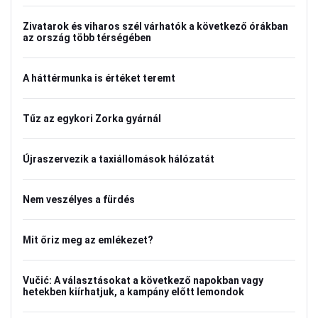
Zivatarok és viharos szél várhatók a következő órákban
az ország több térségében
A háttérmunka is értéket teremt
Tűz az egykori Zorka gyárnál
Újraszervezik a taxiállomások hálózatát
Nem veszélyes a fürdés
Mit őriz meg az emlékezet?
Vučić: A választásokat a következő napokban vagy
hetekben kiírhatjuk, a kampány előtt lemondok