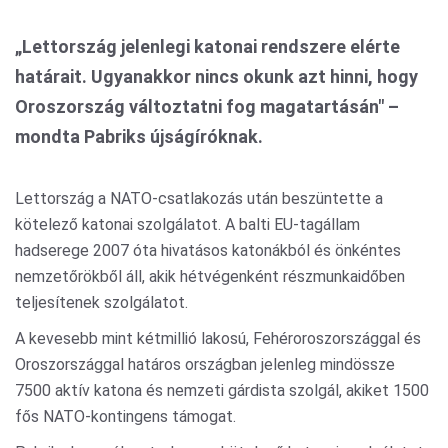
„Lettország jelenlegi katonai rendszere elérte
határait. Ugyanakkor nincs okunk azt hinni, hogy
Oroszország változtatni fog magatartásán" –
mondta Pabriks újságíróknak.
Lettország a NATO-csatlakozás után beszüntette a
kötelező katonai szolgálatot. A balti EU-tagállam
hadserege 2007 óta hivatásos katonákból és önkéntes
nemzetőrökből áll, akik hétvégenként részmunkaidőben
teljesítenek szolgálatot.
A kevesebb mint kétmillió lakosú, Fehéroroszországgal és
Oroszországgal határos országban jelenleg mindössze
7500 aktív katona és nemzeti gárdista szolgál, akiket 1500
fős NATO-kontingens támogat.