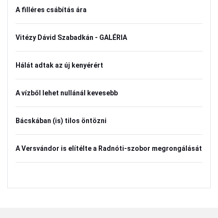
A filléres csábítás ára
Vitézy Dávid Szabadkán - GALÉRIA
Hálát adtak az új kenyérért
A vízből lehet nullánál kevesebb
Bácskában (is) tilos öntözni
A Versvándor is elítélte a Radnóti-szobor megrongálását