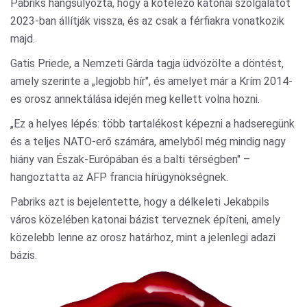
Pabriks hangsúlyozta, hogy a kötelező katonai szolgálatot
2023-ban állítják vissza, és az csak a férfiakra vonatkozik
majd.
Gatis Priede, a Nemzeti Gárda tagja üdvözölte a döntést,
amely szerinte a „legjobb hír", és amelyet már a Krím 2014-
es orosz annektálása idején meg kellett volna hozni.
„Ez a helyes lépés: több tartalékost képezni a hadseregünk
és a teljes NATO-erő számára, amelyből még mindig nagy
hiány van Észak-Európában és a balti térségben" –
hangoztatta az AFP francia hírügynökségnek.
Pabriks azt is bejelentette, hogy a délkeleti Jekabpils
város közelében katonai bázist terveznek építeni, amely
közelebb lenne az orosz határhoz, mint a jelenlegi adazi
bázis.