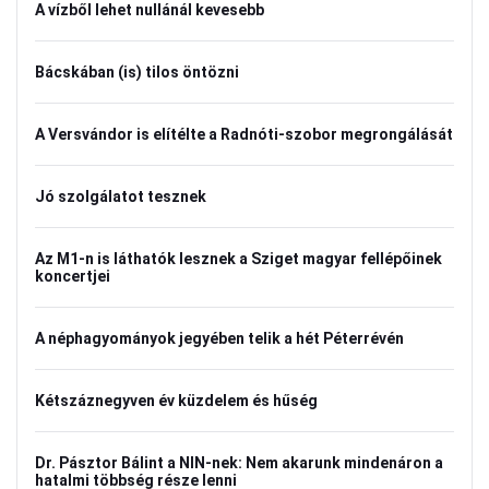
A vízből lehet nullánál kevesebb
Bácskában (is) tilos öntözni
A Versvándor is elítélte a Radnóti-szobor megrongálását
Jó szolgálatot tesznek
Az M1-n is láthatók lesznek a Sziget magyar fellépőinek
koncertjei
A néphagyományok jegyében telik a hét Péterrévén
Kétszáznegyven év küzdelem és hűség
Dr. Pásztor Bálint a NIN-nek: Nem akarunk mindenáron a
hatalmi többség része lenni