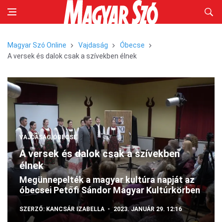
Magyar Szó Online
Vajdaság
Óbecse
A versek és dalok csak a szívekben élnek
VAJDASÁG/ÓBECSE
A versek és dalok csak a szívekben
élnek
Megünnepelték a magyar kultúra napját az
óbecsei Petőfi Sándor Magyar Kultúrkörben
SZERZŐ:
KANCSÁR IZABELLA
2023. JANUÁR 29. 12:16