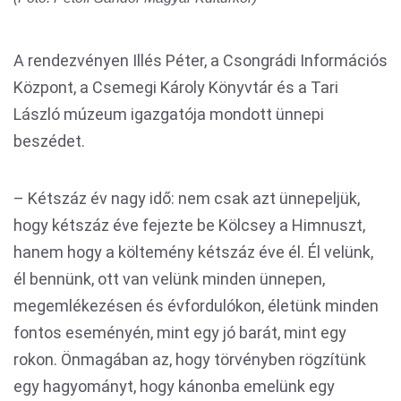
A rendezvényen Illés Péter, a Csongrádi Információs
Központ, a Csemegi Károly Könyvtár és a Tari
László múzeum igazgatója mondott ünnepi
beszédet.
– Kétszáz év nagy idő: nem csak azt ünnepeljük,
hogy kétszáz éve fejezte be Kölcsey a Himnuszt,
hanem hogy a költemény kétszáz éve él. Él velünk,
él bennünk, ott van velünk minden ünnepen,
megemlékezésen és évfordulókon, életünk minden
fontos eseményén, mint egy jó barát, mint egy
rokon. Önmagában az, hogy törvényben rögzítünk
egy hagyományt, hogy kánonba emelünk egy