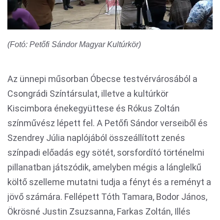
(Fotó: Petőfi Sándor Magyar Kultúrkör)
Az ünnepi műsorban Óbecse testvérvárosából a
Csongrádi Színtársulat, illetve a kultúrkör
Kiscimbora énekegyüttese és Rókus Zoltán
színművész lépett fel. A Petőfi Sándor verseiből és
Szendrey Júlia naplójából összeállított zenés
színpadi előadás egy sötét, sorsfordító történelmi
pillanatban játszódik, amelyben mégis a lánglelkű
költő szelleme mutatni tudja a fényt és a reményt a
jövő számára. Fellépett Tóth Tamara, Bodor János,
Ökrösné Justin Zsuzsanna, Farkas Zoltán, Illés