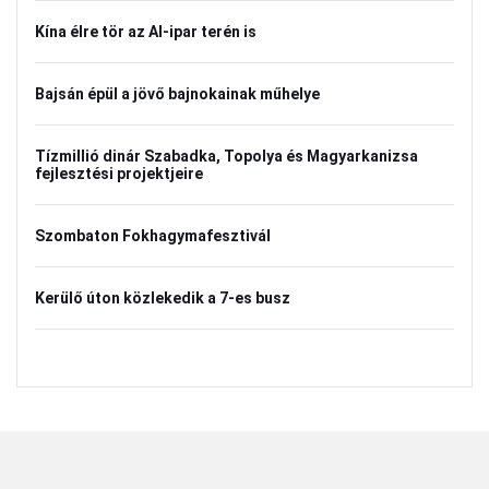
Kína élre tör az AI-ipar terén is
Bajsán épül a jövő bajnokainak műhelye
Tízmillió dinár Szabadka, Topolya és Magyarkanizsa
fejlesztési projektjeire
Szombaton Fokhagymafesztivál
Kerülő úton közlekedik a 7-es busz