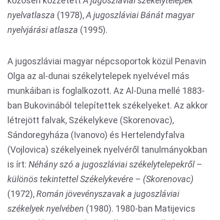
közösen közzétett
A jugoszláviai székelytelepek
nyelvatlasza
(1978),
A jugoszláviai Bánát magyar
nyelvjárási atlasza
(1995).
A jugoszláviai magyar népcsoportok közül Penavin
Olga az al-dunai székelytelepek nyelvével más
munkáiban is foglalkozott. Az Al-Duna mellé 1883-
ban Bukovinából telepítettek székelyeket. Az akkor
létrejött falvak, Székelykeve (Skorenovac),
Sándoregyháza (Ivanovo) és Hertelendyfalva
(Vojlovica) székelyeinek nyelvéről tanulmányokban
is írt:
Néhány szó a jugoszláviai székelytelepekről –
különös tekintettel Székelykevére – (Skorenovac)
(1972),
Román jövevényszavak a jugoszláviai
székelyek nyelvében
(1980). 1980-ban Matijevics