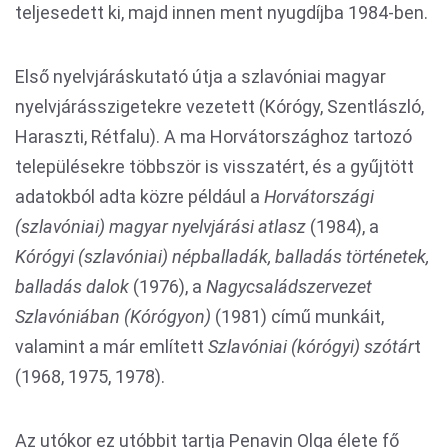
teljesedett ki, majd innen ment nyugdíjba 1984-ben.
Első nyelvjáráskutató útja a szlavóniai magyar
nyelvjárásszigetekre vezetett (Kórógy, Szentlászló,
Haraszti, Rétfalu). A ma Horvátországhoz tartozó
településekre többször is visszatért, és a gyűjtött
adatokból adta közre például a
Horvátországi
(szlavóniai) magyar nyelvjárási atlasz
(1984), a
Kórógyi (szlavóniai) népballadák, balladás történetek,
balladás dalok
(1976), a
Nagycsaládszervezet
Szlavóniában (Kórógyon)
(1981) című munkáit,
valamint a már említett
Szlavóniai (kórógyi) szótár
t
(1968, 1975, 1978).
Az utókor ez utóbbit tartja Penavin Olga élete fő