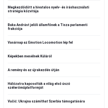
Megkezdődött a hivatalos nyelv- és íráshasználati
stratégia közvitája
Baka Andrást jelöli államfőnek a Tisza parlamenti
frakciója
Vasárnap az Emotion Locomotion lép fel
Képekben mesélnek Kúláról
A remény és az újrakezdés útján
Hálózatra kapcsolták a világ első úszó
szélerőműplatformját
Vučić: Ukrajna számíthat Szerbia támogatására