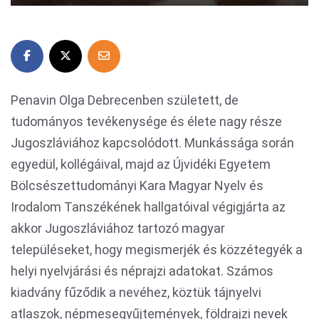
Penavin Olga Debrecenben született, de
tudományos tevékenysége és élete nagy része
Jugoszláviához kapcsolódott. Munkássága során
egyedül, kollégáival, majd az Újvidéki Egyetem
Bölcsészettudományi Kara Magyar Nyelv és
Irodalom Tanszékének hallgatóival végigjárta az
akkor Jugoszláviához tartozó magyar
településeket, hogy megismerjék és közzétegyék a
helyi nyelvjárási és néprajzi adatokat. Számos
kiadvány fűződik a nevéhez, köztük tájnyelvi
atlaszok, népmesegyűjtemények, földrajzi nevek