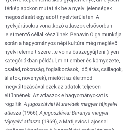
térképlapokon mutatják be a nyelvi jelenségek
megoszlását egy adott nyelvterületen. A
nyelvjárásokra vonatkozó atlaszok elsősorban
leletmentő céllal készülnek. Penavin Olga munkája
során a hagyományos népi kultúra még meglévő
nyelvi elemeit szerette volna összegyűjteni (ilyen
kategóriákban például, mint ember és környezete,
család, rokonság, foglalkozások, időjárás, csillagok,
állatok, növények), mielőtt az életmód
megváltozásával ezek az adatok teljesen
eltűnnének. Az atlaszok e hagyományokat is
rögzítik:
A jugoszláviai Muravidék magyar tájnyelvi
atlasza
(1966),
A jugoszláviai Baranya magyar
tájnyelvi atlasza
(1969), a Matijevics Lajossal