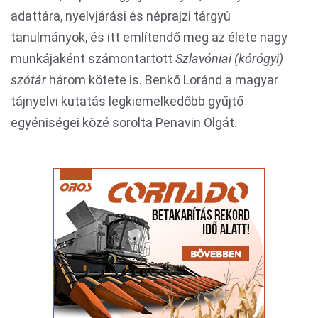
adattára, nyelvjárási és néprajzi tárgyú
tanulmányok, és itt említendő meg az élete nagy
munkájaként számontartott
Szlavóniai (kórógyi)
szótár
három kötete is. Benkő Loránd a magyar
tájnyelvi kutatás legkiemelkedőbb gyűjtő
egyéniségei közé sorolta Penavin Olgát.