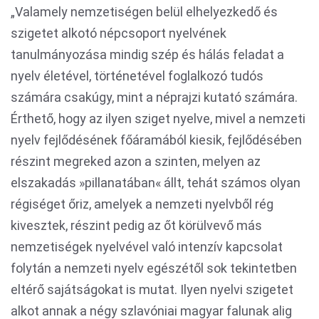
„Valamely nemzetiségen belül elhelyezkedő és
szigetet alkotó népcsoport nyelvének
tanulmányozása mindig szép és hálás feladat a
nyelv életével, történetével foglalkozó tudós
számára csakúgy, mint a néprajzi kutató számára.
Érthető, hogy az ilyen sziget nyelve, mivel a nemzeti
nyelv fejlődésének főáramából kiesik, fejlődésében
részint megreked azon a szinten, melyen az
elszakadás »pillanatában« állt, tehát számos olyan
régiséget őriz, amelyek a nemzeti nyelvből rég
kivesztek, részint pedig az őt körülvevő más
nemzetiségek nyelvével való intenzív kapcsolat
folytán a nemzeti nyelv egészétől sok tekintetben
eltérő sajátságokat is mutat. Ilyen nyelvi szigetet
alkot annak a négy szlavóniai magyar falunak alig