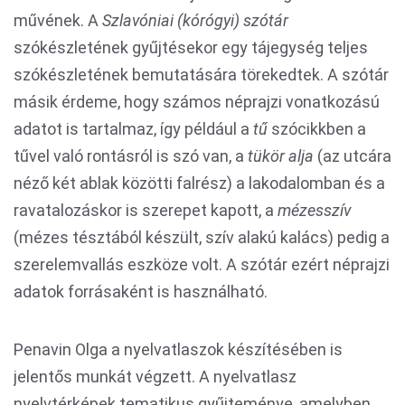
művének. A
Szlavóniai (kórógyi) szótár
szókészletének gyűjtésekor egy tájegység teljes
szókészletének bemutatására törekedtek. A szótár
másik érdeme, hogy számos néprajzi vonatkozású
adatot is tartalmaz, így például a
tű
szócikkben a
tűvel való rontásról is szó van, a
tükör alja
(az utcára
néző két ablak közötti falrész) a lakodalomban és a
ravatalozáskor is szerepet kapott, a
mézesszív
(mézes tésztából készült, szív alakú kalács) pedig a
szerelemvallás eszköze volt. A szótár ezért néprajzi
adatok forrásaként is használható.
Penavin Olga a nyelvatlaszok készítésében is
jelentős munkát végzett. A nyelvatlasz
nyelvtérképek tematikus gyűjteménye, amelyben