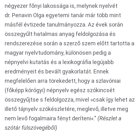
négyezer főnyi lakossága is, melynek nyelvét
dr. Penavin Olga egyetemi tanár már több mint
másfél évtizede tanulmányozza. Az évek során
összegyűlt hatalmas anyag feldolgozása és
rendszerezése során a szerző szem előtt tartotta a
magyar nyelvtudomány, különösen pedig a
népnyelvi kutatás és a lexikográfia legújabb
eredményeit és bevált gyakorlatát. Ennek
megfelelően arra törekedett, hogy a szlavóniai
(főképp kórógyi) népnyelv egész szókincsét
összegyűjtse s feldolgozza, mivel »csak így lehet az
illető tájnyelv szókészletére, meglevő, illetve meg
nem levő fogalmaira fényt deríteni«.”
(Részlet a
szótár fülszövegéből)