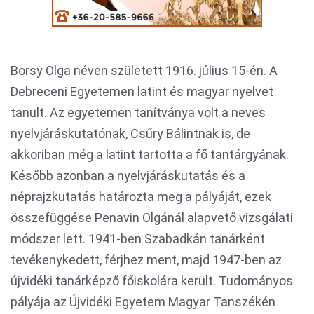
Borsy Olga néven született 1916. július 15-én. A
Debreceni Egyetemen latint és magyar nyelvet
tanult. Az egyetemen tanítványa volt a neves
nyelvjáráskutatónak, Csűry Bálintnak is, de
akkoriban még a latint tartotta a fő tantárgyának.
Később azonban a nyelvjáráskutatás és a
néprajzkutatás határozta meg a pályáját, ezek
összefüggése Penavin Olgánál alapvető vizsgálati
módszer lett. 1941-ben Szabadkán tanárként
tevékenykedett, férjhez ment, majd 1947-ben az
újvidéki tanárképző főiskolára került. Tudományos
pályája az Újvidéki Egyetem Magyar Tanszékén