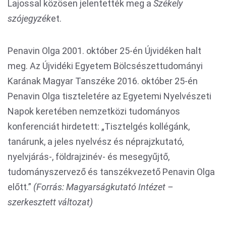
Lajossal közösen jelentették meg a
Székely
szójegyzék
et.
Penavin Olga 2001. október 25-én Újvidéken halt
meg. Az Újvidéki Egyetem Bölcsészettudományi
Karának Magyar Tanszéke 2016. október 25-én
Penavin Olga tiszteletére az Egyetemi Nyelvészeti
Napok keretében nemzetközi tudományos
konferenciát hirdetett: „Tisztelgés kollégánk,
tanárunk, a jeles nyelvész és néprajzkutató,
nyelvjárás-, földrajzinév- és mesegyűjtő,
tudományszervező és tanszékvezető Penavin Olga
előtt.”
(Forrás: Magyarságkutató Intézet –
szerkesztett változat)