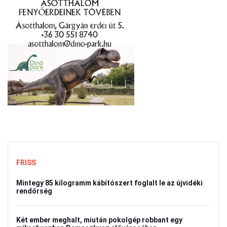
FRISS
Mintegy 85 kilogramm kábítószert foglalt le az újvidéki
rendőrség
Két ember meghalt, miután pokolgép robbant egy