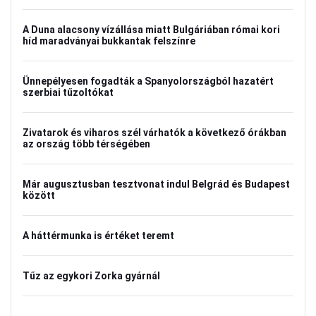
A Duna alacsony vízállása miatt Bulgáriában római kori
híd maradványai bukkantak felszínre
Ünnepélyesen fogadták a Spanyolországból hazatért
szerbiai tűzoltókat
Zivatarok és viharos szél várhatók a következő órákban
az ország több térségében
Már augusztusban tesztvonat indul Belgrád és Budapest
között
A háttérmunka is értéket teremt
Tűz az egykori Zorka gyárnál