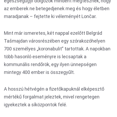
egészségügyi dolgozók mindent megtesznek, hogy
az emberek ne betegedjenek meg és hogy életben
maradjanak – fejtette ki véleményét Lončar.
Mint már ismeretes, két nappal ezelőtt Belgrád
Tašmajdan városrészében egy szórakozóhelyen
700 személyes „koronabulit” tartottak. A napokban
több hasonló eseményre is lecsaptak a
kommunális rendőrök, egy ilyen ünnepségen
mintegy 400 ember is összegyűlt.
A hosszú hétvégén a fizetőkapuknál elképesztő
mértékű forgalmat jeleztek, mivel rengetegen
igyekeztek a síközpontok felé.