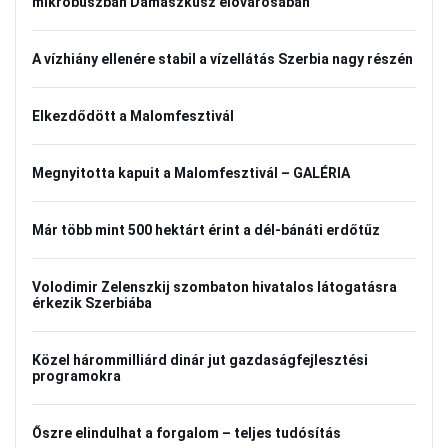
mikrobuszban Damaszkusz elővárosában
A vízhiány ellenére stabil a vízellátás Szerbia nagy részén
Elkezdődött a Malomfesztivál
Megnyitotta kapuit a Malomfesztivál – GALÉRIA
Már több mint 500 hektárt érint a dél-bánáti erdőtűz
Volodimir Zelenszkij szombaton hivatalos látogatásra
érkezik Szerbiába
Közel hárommilliárd dinár jut gazdaságfejlesztési
programokra
Őszre elindulhat a forgalom – teljes tudósítás