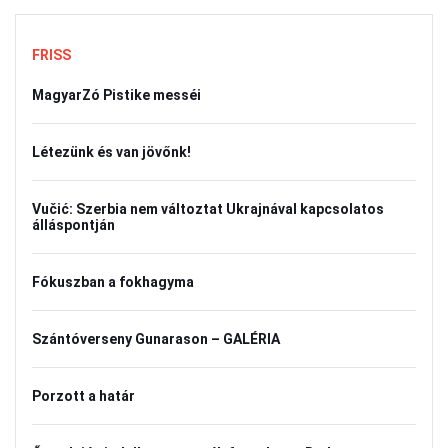
FRISS
MagyarZó Pistike messéi
Létezünk és van jövőnk!
Vučić: Szerbia nem változtat Ukrajnával kapcsolatos
álláspontján
Fókuszban a fokhagyma
Szántóverseny Gunarason – GALÉRIA
Porzott a határ