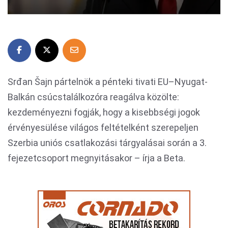
Srđan Šajn pártelnök a pénteki tivati EU–Nyugat-
Balkán csúcstalálkozóra reagálva közölte:
kezdeményezni fogják, hogy a kisebbségi jogok
érvényesülése világos feltételként szerepeljen
Szerbia uniós csatlakozási tárgyalásai során a 3.
fejezetcsoport megnyitásakor – írja a Beta.