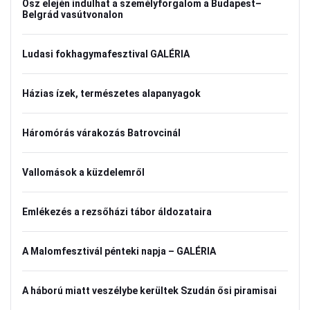
Ősz elején indulhat a személyforgalom a Budapest–
Belgrád vasútvonalon
Ludasi fokhagymafesztival GALÉRIA
Házias ízek, természetes alapanyagok
Háromórás várakozás Batrovcinál
Vallomások a küzdelemről
Emlékezés a rezsőházi tábor áldozataira
A Malomfesztivál pénteki napja – GALÉRIA
A háború miatt veszélybe kerültek Szudán ősi piramisai