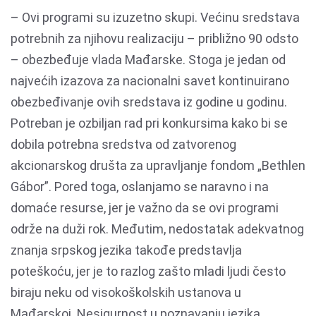
– Ovi programi su izuzetno skupi. Većinu sredstava
potrebnih za njihovu realizaciju – približno 90 odsto
– obezbeđuje vlada Mađarske. Stoga je jedan od
najvećih izazova za nacionalni savet kontinuirano
obezbeđivanje ovih sredstava iz godine u godinu.
Potreban je ozbiljan rad pri konkursima kako bi se
dobila potrebna sredstva od zatvorenog
akcionarskog društa za upravljanje fondom „Bethlen
Gábor”. Pored toga, oslanjamo se naravno i na
domaće resurse, jer je važno da se ovi programi
održe na duži rok. Međutim, nedostatak adekvatnog
znanja srpskog jezika takođe predstavlja
poteškoću, jer je to razlog zašto mladi ljudi često
biraju neku od visokoškolskih ustanova u
Mađarskoj. Nesigurnost u poznavanju jezika