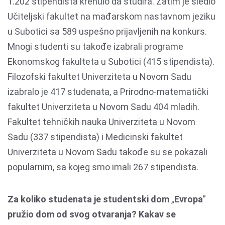
1.202 stipendista krenulo da studira. Zatim je sledio
Učiteljski fakultet na mađarskom nastavnom jeziku
u Subotici sa 589 uspešno prijavljenih na konkurs.
Mnogi studenti su takođe izabrali programe
Ekonomskog fakulteta u Subotici (415 stipendista).
Filozofski fakultet Univerziteta u Novom Sadu
izabralo je 417 studenata, a Prirodno-matematički
fakultet Univerziteta u Novom Sadu 404 mladih.
Fakultet tehničkih nauka Univerziteta u Novom
Sadu (337 stipendista) i Medicinski fakultet
Univerziteta u Novom Sadu takođe su se pokazali
popularnim, sa kojeg smo imali 267 stipendista.
Za koliko studenata je studentski dom
„
Evropa
”
pružio dom od svog otvaranja? Kakav se