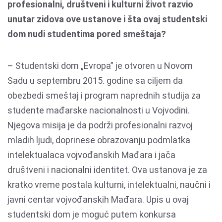
profesionalni, društveni i kulturni život razvio
unutar zidova ove ustanove i šta ovaj studentski
dom nudi studentima pored smeštaja?
– Studentski dom „Evropa” je otvoren u Novom
Sadu u septembru 2015. godine sa ciljem da
obezbedi smeštaj i program naprednih studija za
studente mađarske nacionalnosti u Vojvodini.
Njegova misija je da podrži profesionalni razvoj
mladih ljudi, doprinese obrazovanju podmlatka
intelektualaca vojvođanskih Mađara i jača
društveni i nacionalni identitet. Ova ustanova je za
kratko vreme postala kulturni, intelektualni, naučni i
javni centar vojvođanskih Mađara. Upis u ovaj
studentski dom je moguć putem konkursa