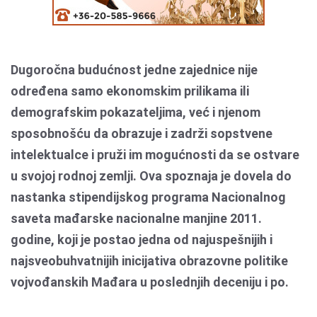
Dugoročna budućnost jedne zajednice nije
određena samo ekonomskim prilikama ili
demografskim pokazateljima, već i njenom
sposobnošć
u da obrazuje i zadrži sopstvene
intelektualce i pruži im mogućnosti da se ostvare
u svojoj rodnoj zemlji. Ova spoznaja je dovela do
nastanka stipendijskog programa Nacionalnog
saveta mađarske nacionalne manjine 2011.
godine, koji je postao jedna od najuspešnijih i
najsveobuhvatnijih inicijativa obrazovne politike
vojvođanskih Mađara u poslednjih deceniju i po.