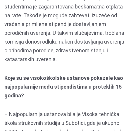
studentima je zagarantovana beskamatna otplata
na rate. Takođe je moguće zahtevati izuzeće od
vraćanja primljene stipendije dostavljanjem
porodičnih uverenja. U takvim slučajevima, tročlana
komisija donosi odluku nakon dostavljanja uverenja
o prihodima porodice, zdravstvenom stanju i
katastarskih uverenja.
Koje su se visokoškolske ustanove pokazale kao
najpopularnije među stipendistima u proteklih 15
godina?
– Najpopularnija ustanova bila je Visoka tehnička
škola strukovnih studija u Subotici, gde je ukupno