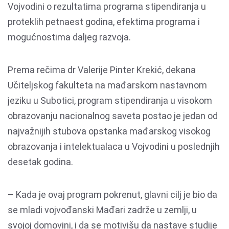
Vojvodini o rezultatima programa stipendiranja u
proteklih petnaest godina, efektima programa i
mogućnostima daljeg razvoja.
Prema rečima dr Valerije Pinter Krekić, dekana
Učiteljskog fakulteta na mađarskom nastavnom
jeziku u Subotici, program stipendiranja u visokom
obrazovanju nacionalnog saveta postao je jedan od
najvažnijih stubova opstanka mađarskog visokog
obrazovanja i intelektualaca u Vojvodini u poslednjih
desetak godina.
– Kada je ovaj program pokrenut, glavni cilj je bio da
se mladi vojvođanski Mađari zadrže u zemlji, u
svojoj domovini, i da se motivišu da nastave studije