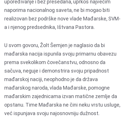
upoređivanje i bez presedana, uprkos najvećim
naporima nacionalnog saveta, ne bi mogao biti
realizovan bez podrške nove vlade Mađarske, SVM-
a i njenog predsednika, Ištvana Pastora.
U svom govoru, Žolt Šemjen je naglasio da bi
mađarska nacija ispunila svoju primarnu obavezu
prema svekolikom čovečanstvu, odnosno da
sačuva, neguje i demonstrira svoju pripadnost
mađarskoj naciji, neophodno je da država
mađarskog naroda, vlada Mađarske, pomogne
mađarskim zajednicama izvan matične zemlje da
opstanu. Time Mađarska ne čini neku vrstu usluge,
već ispunjava svoju najosnovniju dužnost.