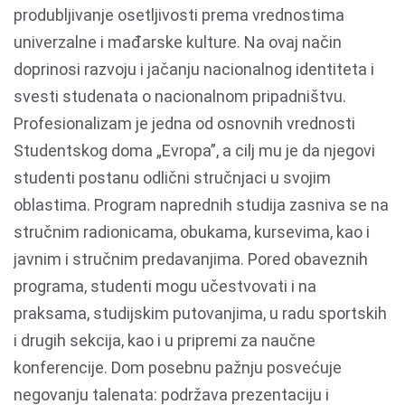
produbljivanje osetljivosti prema vrednostima
univerzalne i mađarske kulture. Na ovaj način
doprinosi razvoju i jačanju nacionalnog identiteta i
svesti studenata o nacionalnom pripadništvu.
Profesionalizam je jedna od osnovnih vrednosti
Studentskog doma „Evropa”, a cilj mu je da njegovi
studenti postanu odlični stručnjaci u svojim
oblastima. Program naprednih studija zasniva se na
stručnim radionicama, obukama, kursevima, kao i
javnim i stručnim predavanjima. Pored obaveznih
programa, studenti mogu učestvovati i na
praksama, studijskim putovanjima, u radu sportskih
i drugih sekcija, kao i u pripremi za naučne
konferencije. Dom posebnu pažnju posvećuje
negovanju talenata: podržava prezentaciju i