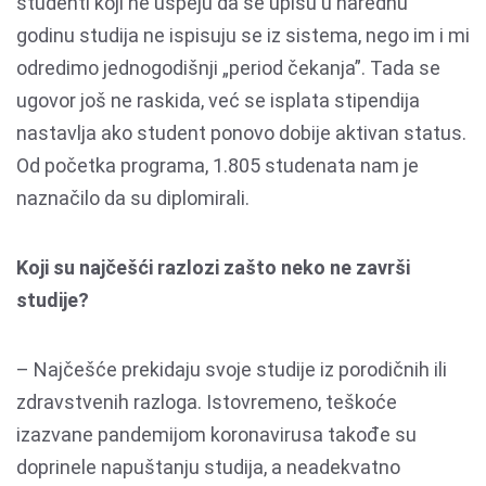
studenti koji ne uspeju da se upišu u narednu
godinu studija ne ispisuju se iz sistema, nego im i mi
odredimo jednogodišnji „period čekanja”. Tada se
ugovor još ne raskida, već se isplata stipendija
nastavlja ako student ponovo dobije aktivan status.
Od početka programa, 1.805 studenata nam je
naznačilo da su diplomirali.
Koji su najčešći razlozi zašto neko ne završi
studije?
– Najčešće prekidaju svoje studije iz porodičnih ili
zdravstvenih razloga. Istovremeno, teškoće
izazvane pandemijom koronavirusa takođe su
doprinele napuštanju studija, a neadekvatno