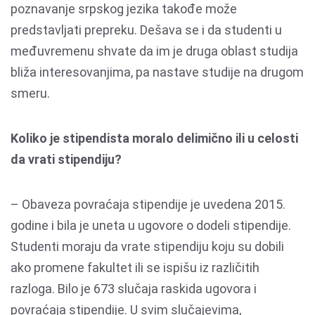
poznavanje srpskog jezika takođe može
predstavljati prepreku. Dešava se i da studenti u
međuvremenu shvate da im je druga oblast studija
bliža interesovanjima, pa nastave studije na drugom
smeru.
Koliko je stipendista moralo delimično ili u celosti
da vrati stipendiju?
– Obaveza povraćaja stipendije je uvedena 2015.
godine i bila je uneta u ugovore o dodeli stipendije.
Studenti moraju da vrate stipendiju koju su dobili
ako promene fakultet ili se ispišu iz različitih
razloga. Bilo je 673 slučaja raskida ugovora i
povraćaja stipendije. U svim slučajevima,