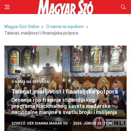
Magyar Szó Online
O nama na srpskom
Talenat, marljivost i finansijska potpora
O NAMA NA SRPSKOM
Talenat, marljivost i finansijska potpora
Decenija i po trajanja stipendijskog
programa Nacionalnog saveta mađarske
nacionalne manjine u svetlu brojki i mišljenja
SZERZŐ:
DÉR DIANNA
MAĐAR SO
2026. JÚNIUS 30. 11:00