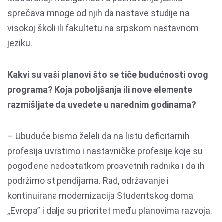
sprečava mnoge od njih da nastave studije na
visokoj školi ili fakultetu na srpskom nastavnom
jeziku.
Kakvi su vaši planovi što se tiče budućnosti ovog
programa? Koja poboljšanja ili nove elemente
razmišljate da uvedete u narednim godinama?
– Ubuduće bismo želeli da na listu deficitarnih
profesija uvrstimo i nastavničke profesije koje su
pogođene nedostatkom prosvetnih radnika i da ih
podržimo stipendijama. Rad, održavanje i
kontinuirana modernizacija Studentskog doma
„Evropa” i dalje su prioritet među planovima razvoja.