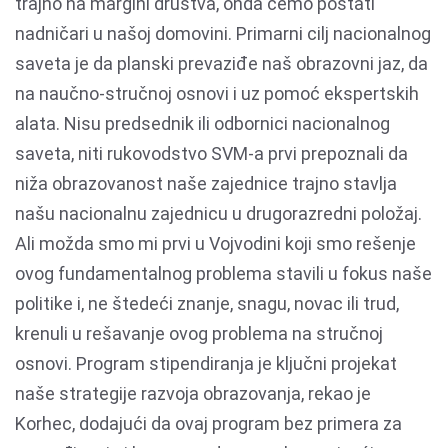
trajno na margini društva, onda ćemo postati
nadničari u našoj domovini. Primarni cilj nacionalnog
saveta je da planski prevaziđe naš obrazovni jaz, da
na naučno-stručnoj osnovi i uz pomoć ekspertskih
alata. Nisu predsednik ili odbornici nacionalnog
saveta, niti rukovodstvo SVM-a prvi prepoznali da
niža obrazovanost naše zajednice trajno stavlja
našu nacionalnu zajednicu u drugorazredni položaj.
Ali možda smo mi prvi u Vojvodini koji smo rešenje
ovog fundamentalnog problema stavili u fokus naše
politike i, ne štedeći znanje, snagu, novac ili trud,
krenuli u rešavanje ovog problema na stručnoj
osnovi. Program stipendiranja je ključni projekat
naše strategije razvoja obrazovanja, rekao je
Korhec, dodajući da ovaj program bez primera za