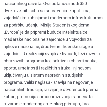
nacionalnog saveta. Ova ustanova nudi 380
dvokrevetnih soba sa sopstvenim kupatilima,
zajedničkim kuhinjama i modernom infrastrukturom
za podršku učenju. Misija Studentskog doma
„Evropa” je da pripremi buduće intelektualce
mađarske nacionalne zajednice u Vojvodini za
njihove nacionalne, društvene i liderske uloge u
zajednici. U realizaciji svojih aktivnosti, teži razvoju
obrazovnih programa koji pokrivaju oblasti nauke,
sporta, umetnosti i različitih struka i njihovom
uključivanju u sistem naprednih studijskih
programa. Veliki naglasak stavlja na negovanje
nacionalnih tradicija, razvijanje otvorenosti prema
kulturi, promociju samoobrazovanja studenata i
stvaranje modernog estetskog pristupa, kao i