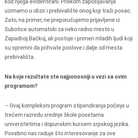
kod njega evidentirani. Prilikom zapošljavanja
uzimamo u obzir i prebivalište onog koji traži posao.
Zato, na primer, ne preporučujemo prijavljene iz
Subotice automatski za neko radno mesto u
Zapadnoj Bačkoj, ali postoje i primeri mladih ljudi koji
su spremni da prihvate poslove i dalje od mesta
prebivališta.
Na koje rezultate ste najponosniji u vezi sa ovim
programom?
– Ovaj kompleksni program stipendiranja počinje u
trećem razredu srednje škole posetama
univerzitetima i dopunskim kursem srpskog jezika.
Posebno nas raduje što interesovanje za ove