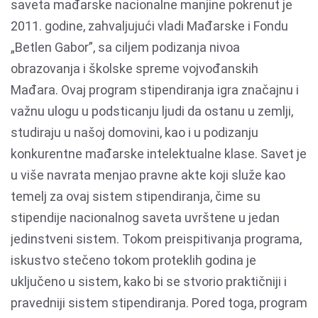
saveta mađarske nacionalne manjine pokrenut je
2011. godine, zahvaljujući vladi Mađarske i Fondu
„Betlen Gabor”, sa ciljem podizanja nivoa
obrazovanja i školske spreme vojvođanskih
Mađara. Ovaj program stipendiranja igra značajnu i
važnu ulogu u podsticanju ljudi da ostanu u zemlji,
studiraju u našoj domovini, kao i u podizanju
konkurentne mađarske intelektualne klase. Savet je
u više navrata menjao pravne akte koji služe kao
temelj za ovaj sistem stipendiranja, čime su
stipendije nacionalnog saveta uvrštene u jedan
jedinstveni sistem. Tokom preispitivanja programa,
iskustvo stečeno tokom proteklih godina je
uključeno u sistem, kako bi se stvorio praktičniji i
pravedniji sistem stipendiranja. Pored toga, program