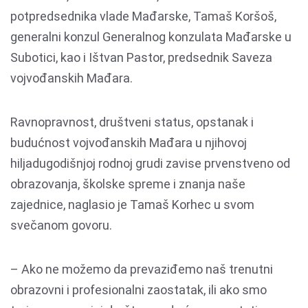
potpredsednika vlade Mađarske, Tamaš Koršoš,
generalni konzul Generalnog konzulata Mađarske u
Subotici, kao i Ištvan Pastor, predsednik Saveza
vojvođanskih Mađara.
Ravnopravnost, društveni status, opstanak i
budućnost vojvođanskih Mađara u njihovoj
hiljadugodišnjoj rodnoj grudi zavise prvenstveno od
obrazovanja, školske spreme i znanja naše
zajednice, naglasio je Tamaš Korhec u svom
svečanom govoru.
– Ako ne možemo da prevaziđemo naš trenutni
obrazovni i profesionalni zaostatak, ili ako smo