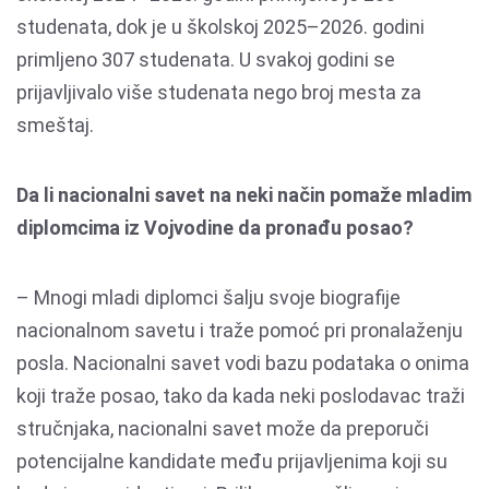
studenata, dok je u školskoj 2025–2026. godini
primljeno 307 studenata. U svakoj godini se
prijavljivalo više studenata nego broj mesta za
smeštaj.
Da li nacionalni savet na neki način pomaže mladim
diplomcima iz Vojvodine da pronađu posao?
– Mnogi mladi diplomci šalju svoje biografije
nacionalnom savetu i traže pomoć pri pronalaženju
posla. Nacionalni savet vodi bazu podataka o onima
koji traže posao, tako da kada neki poslodavac traži
stručnjaka, nacionalni savet može da preporuči
potencijalne kandidate među prijavljenima koji su