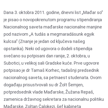
Dana 3. oktobra 2011. godine, dnevni list „Mađar so”
je pisao o novopokrenutom programu stipendiranja
Nacionalnog saveta mađarske nacionalne manjine
pod nazivom „A tudás a megmaradásunk egyik
kulcsa” (Znanje je jedan od ključeva našeg
opstanka). Neki od ugovora o dodeli stipendija
svečano su potpisani dan ranije, 2. oktobra, u
Subotici, u velikoj sali Gradske kuće. Prve ugovore
potpisao je dr Tamaš Korhec, tadašnji predsednik
nacionalnog saveta, sa petnaest studenata. Ovom
događaju prisustvovali su dr Žolt Šemjen,
potpredsednik vlade Mađarske, Žužana Repaš,
zamenica državnog sekretara za nacionalnu politiku
Mađarske, Zoltan Čalokezi, šef kabineta