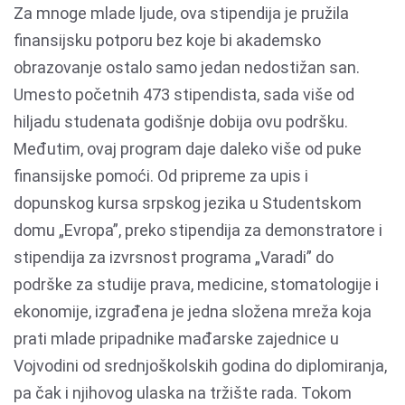
Za mnoge mlade ljude, ova stipendija je pružila
finansijsku potporu bez koje bi akademsko
obrazovanje ostalo samo jedan nedostižan san.
Umesto početnih 473 stipendista, sada više od
hiljadu studenata godišnje dobija ovu podršku.
Međutim, ovaj program daje daleko više od puke
finansijske pomoći. Od pripreme za upis i
dopunskog kursa srpskog jezika u Studentskom
domu „Evropa”, preko stipendija za demonstratore i
stipendija za izvrsnost programa „Varadi” do
podrške za studije prava, medicine, stomatologije i
ekonomije, izgrađena je jedna složena mreža koja
prati mlade pripadnike mađarske zajednice u
Vojvodini od srednjoškolskih godina do diplomiranja,
pa čak i njihovog ulaska na tržište rada. Tokom