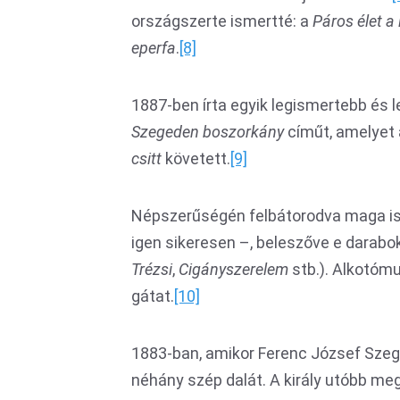
országszerte ismertté: a
Páros élet a
eperfa
.
[8]
1887-ben írta egyik legismertebb és 
Szegeden
boszorkány
címűt, amelyet 
csitt
követett.
[9]
Népszerűségén felbátorodva maga i
igen sikeresen –, beleszőve e darabok
Trézsi
,
Cigányszerelem
stb.). Alkotóm
gátat.
[10]
1883-ban, amikor Ferenc József Szeged
néhány szép dalát. A király utóbb meg