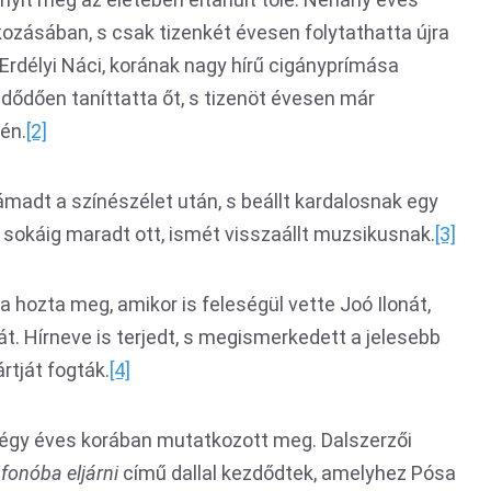
kozásában, s csak tizenkét évesen folytathatta újra
 Erdélyi Náci, korának nagy hírű cigányprímása
ezdődően taníttatta őt, s tizenöt évesen már
én.
[2]
madt a színészélet után, s beállt kardalosnak egy
okáig maradt ott, ismét visszaállt muzsikusnak.
[3]
 hozta meg, amikor is feleségül vette Joó Ilonát,
t. Hírneve is terjedt, s megismerkedett a jelesebb
ártját fogták.
[4]
égy éves korában mutatkozott meg. Dalszerzői
 fonóba
eljárni
című dallal kezdődtek, amelyhez Pósa