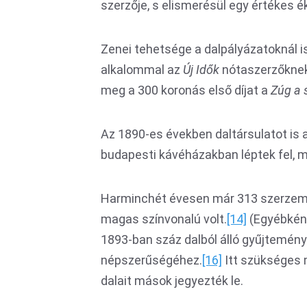
szerzője, s elismerésül egy értékes 
Zenei tehetsége a dalpályázatoknál is 
alkalommal az
Új Idők
nótaszerzőknek 
meg a 300 koronás első díjat a
Zúg a 
Az 1890-es években daltársulatot is 
budapesti kávéházakban léptek fel, m
Harminchét évesen már 313 szerzemé
magas színvonalú volt.
[14]
(Egyébként
1893-ban száz dalból álló gyűjteményt
népszerűségéhez.
[16]
Itt szükséges m
dalait mások jegyezték le.