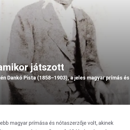
 amikor játszott
jén Dankó Pista (1858–1903), a jeles magyar prímás é
ebb magyar prímása és nótaszerzője volt, akinek