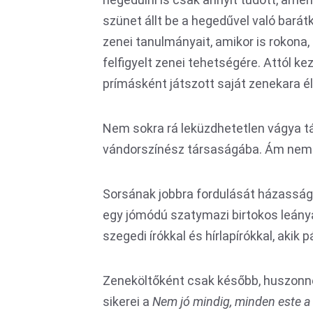
szünet állt be a hegedűvel való barát
zenei tanulmányait, amikor is rokona,
felfigyelt zenei tehetségére. Attól k
prímásként játszott saját zenekara él
Nem sokra rá leküzdhetetlen vágya tá
vándorszínész társaságába. Ám nem s
Sorsának jobbra fordulását házassága
egy jómódú szatymazi birtokos leányá
szegedi írókkal és hírlapírókkal, akik p
Zeneköltőként csak később, huszonn
sikerei a
Nem jó mindig, minden este a