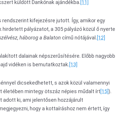
ékszert küldött Dankónak ajándékba.
[11]
rendszerint kifejezésre jutott. Így, amikor egy
hirdetett pályázatot, a 305 pályázó közül ő nyerte
szélvész, háborog a Balaton
című nótájával.
[12]
alakított dalainak népszerűsítésére. Előbb nagyobb
ajd vidéken is bemutatkoztak.
[13]
nnyel dicsekedhetett, s azok közül valamennyi
 életében mintegy ötszáz népies műdalt írt
[15]
).
 adott ki, ami jelentősen hozzájárult
egjegyezni, hogy a kottaíráshoz nem értett, így