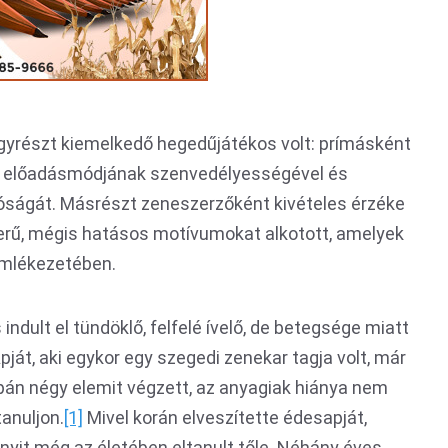
Egyrészt kiemelkedő hegedűjátékos volt: prímásként
m előadásmódjának szenvedélyességével és
atóságát. Másrészt zeneszerzőként kivételes érzéke
zerű, mégis hatásos motívumokat alkotott, amelyek
mlékezetében.
indult el tündöklő, felfelé ívelő, de betegsége miatt
ját, aki egykor egy szegedi zenekar tagja volt, már
pán négy elemit végzett, az anyagiak hiánya nem
anuljon.
[1]
Mivel korán elveszítette édesapját,
nyit még az életében eltanult tőle. Néhány éves