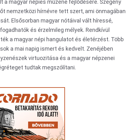
lt a magyar népies műzene fejlődésére. Szegény
sőt nemzetközi hírnévre tett szert, ami önmagában
tását. Elsősorban magyar nótáival vált híressé,
fogadhatók és érzelmileg mélyek. Rendkívül
ték a magyar népi hangulatot és életérzést. Több
sok a mai napig ismert és kedvelt. Zenéjében
yzenészek virtuozitása és a magyar népzenei
gréteget tudtak megszólítani.