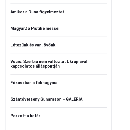
Amikor a Duna figyelmeztet
MagyarZó Pistike messéi
Létezünk és van jövőnk!
Vučić: Szerbia nem változtat Ukrajnával
kapcsolatos álláspontján
Fókuszban a fokhagyma
Szántóverseny Gunarason – GALÉRIA
Porzott a határ