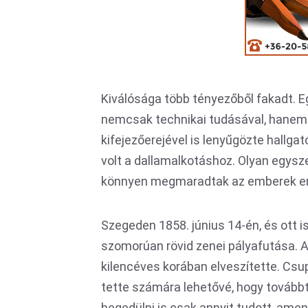
Kiválósága több tényezőből fakadt. 
nemcsak technikai tudásával, hane
kifejezőerejével is lenyűgözte hallg
volt a dallamalkotáshoz. Olyan egys
könnyen megmaradtak az emberek e
Szegeden 1858. június 14-én, és ott is 
szomorúan rövid zenei pályafutása. Ap
kilencéves korában elveszítette. Csu
tette számára lehetővé, hogy továbbt
hegedülni is csak annyit tudott, amen