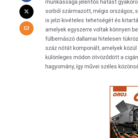
munkássága jelentős hatást gyakoro
sorból származott, mégis országos, 
is jelzi kivételes tehetségét és kitar
amelyek egyszerre voltak könnyen be
fülbemászó dallamai hitelesen tükröz
száz nótát komponált, amelyek közül 
különleges módon ötvöződött a cigán
hagyomány, így művei széles közönsé