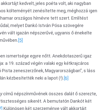
kkortájt kedvelt, jeles poéta volt, aki nagyban
ámos költeményét zenésítette meg, méghozzá igen
amar országos hírnévre tett szert. Említést
dal, melyet Dankó István Pósa szövegére
vén vált igazán népszerűvé, ugyanis ő énekelte
művében.
[5]
en ismertsége egyre nőtt. Anekdotaszerű igaz
a: a 19. század végén valaki egy kétkrajcáros
ó Pista zeneszerzőnek, Magyarországban”, s láss
 kézbesítették neki a lapot (!).
[6]
ny
című népszínművének összes dalát ő szerezte,
 tisztességes sikerét. A bemutatón Dankót két
7]
Különösen két szerzeménye vált akkortájt