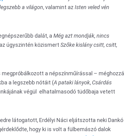
 legszebb a világon
, valamint az
Isten veled vén
legnépszerűbb dalát, a
Még azt mondják, nincs
az úgyszintén közismert
Szőke kislány csitt, csitt,
s megpróbálkozott a népszínműírással – méghozzá
ba a legszebb nótáit (
A pataki lányok
,
Csárdás
unkájának végül elhatalmasodó tüdőbaja vetett
re látogatott, Erdélyi Náci eljátszotta neki Dankó
érdeklődte, hogy ki is volt a fülbemászó dalok