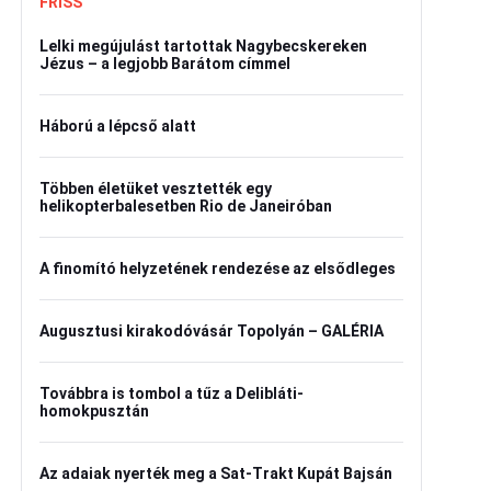
FRISS
Lelki megújulást tartottak Nagybecskereken
Jézus – a legjobb Barátom címmel
Háború a lépcső alatt
Többen életüket vesztették egy
helikopterbalesetben Rio de Janeiróban
A finomító helyzetének rendezése az elsődleges
Augusztusi kirakodóvásár Topolyán – GALÉRIA
Továbbra is tombol a tűz a Delibláti-
homokpusztán
Az adaiak nyerték meg a Sat-Trakt Kupát Bajsán