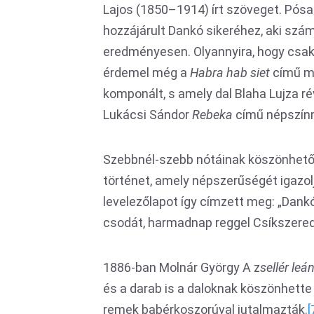
Lajos (1850–1914) írt szöveget. Pósa a
hozzájárult Dankó sikeréhez, aki sz
eredményesen. Olyannyira, hogy csakh
érdemel még a
Habra hab siet
című mű
komponált, s amely dal Blaha Lujza ré
Lukácsi Sándor
Rebeka
című népszín
Szebbnél-szebb nótáinak köszönhető
történet, amely népszerűségét igazolj
levelezőlapot így címzett meg: „Dank
csodát, harmadnap reggel Csíkszeredán
1886-ban Molnár György A z
sellér leá
és a darab is a daloknak köszönhette
remek babérkoszorúval jutalmazták.
[