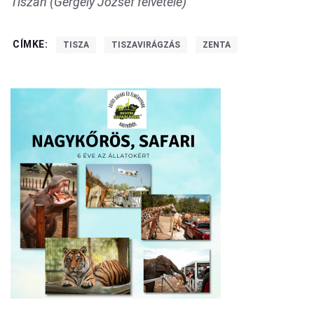
Tiszán (Gergely József felvétele)
CÍMKE:
TISZA
TISZAVIRÁGZÁS
ZENTA