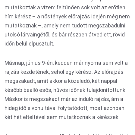
mutatkoztak a vízen: feltűnően sok volt az erőtlen
hím kérész – a nőstények előrajzás idején még nem
mutatkoznak –, amely nem tudott megszabadulni
utolsó lárvaingétől, és bár részben átvedlett, rövid
időn belül elpusztult.
Másnap, június 9-én, kedden már nyoma sem volt a
rajzás kezdetének, sehol egy kérész. Az előrajzás
megszakadt, amit akkor a közeledő, két nappal
később beálló esős, hűvös időnek tulajdonítottunk.
Máskor is megszakadt már az induló rajzás, ám a
hideg idő elvonultával folytatódott, most azonban
két hét elteltével sem mutatkoznak a kérészek.