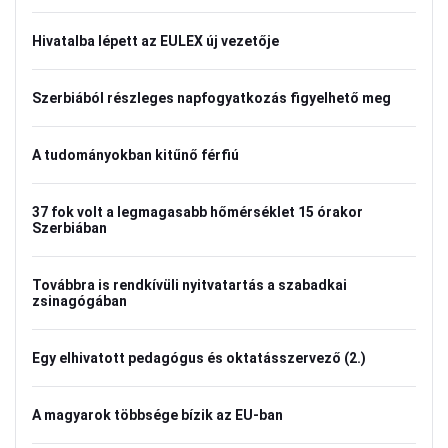
Hivatalba lépett az EULEX új vezetője
Szerbiából részleges napfogyatkozás figyelhető meg
A tudományokban kitűnő férfiú
37 fok volt a legmagasabb hőmérséklet 15 órakor
Szerbiában
Továbbra is rendkívüli nyitvatartás a szabadkai
zsinagógában
Egy elhivatott pedagógus és oktatásszervező (2.)
A magyarok többsége bízik az EU-ban