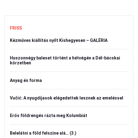
FRISS
Kézműves kiállítás nyílt Kishegyesen – GALÉRIA
Huszonnégy baleset történt a hétvégén a Dél-bácskai
körzetben
Anyag és forma
Vučić: A nyugdíjasok elégedettek lesznek az emeléssel
Erős földrengés rázta meg Kolumbiát
Belelátni a föld felszíne alá… (3.)