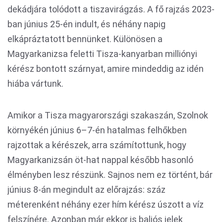
dekádjára tolódott a tiszavirágzás. A fő rajzás 2023-
ban június 25-én indult, és néhány napig
elkápráztatott bennünket. Különösen a
Magyarkanizsa feletti Tisza-kanyarban milliónyi
kérész bontott szárnyat, amire mindeddig az idén
hiába vártunk.
Amikor a Tisza magyarországi szakaszán, Szolnok
környékén június 6–7-én hatalmas felhőkben
rajzottak a kérészek, arra számítottunk, hogy
Magyarkanizsán öt-hat nappal később hasonló
élményben lesz részünk. Sajnos nem ez történt, bár
június 8-án megindult az előrajzás: száz
méterenként néhány ezer hím kérész úszott a víz
felszínére. Azonban már ekkor is baljós jelek