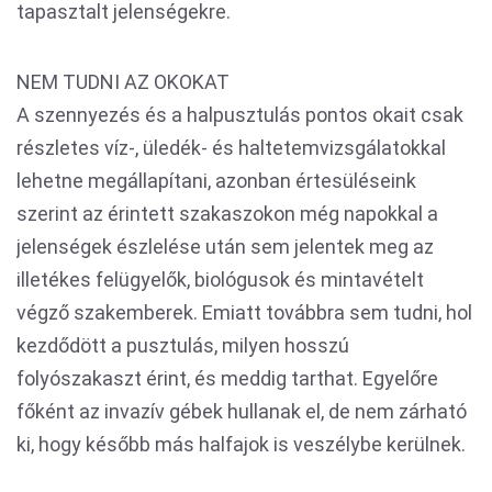
tapasztalt jelenségekre.
NEM TUDNI AZ OKOKAT
A szennyezés és a halpusztulás pontos okait csak
részletes víz-, üledék- és haltetemvizsgálatokkal
lehetne megállapítani, azonban értesüléseink
szerint az érintett szakaszokon még napokkal a
jelenségek észlelése után sem jelentek meg az
illetékes felügyelők, biológusok és mintavételt
végző szakemberek. Emiatt továbbra sem tudni, hol
kezdődött a pusztulás, milyen hosszú
folyószakaszt érint, és meddig tarthat. Egyelőre
főként az invazív gébek hullanak el, de nem zárható
ki, hogy később más halfajok is veszélybe kerülnek.