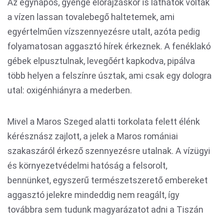
Az egynapos, gyenge előrajzáskor is láthatók voltak
a vízen lassan tovalebegő haltetemek, ami
egyértelműen vízszennyezésre utalt, azóta pedig
folyamatosan aggasztó hírek érkeznek. A fenéklakó
gébek elpusztulnak, levegőért kapkodva, pipálva
több helyen a felszínre úsztak, ami csak egy dologra
utal: oxigénhiányra a mederben.
Mivel a Maros Szeged alatti torkolata felett élénk
kérésznász zajlott, a jelek a Maros romániai
szakaszáról érkező szennyezésre utalnak. A vízügyi
és környezetvédelmi hatóság a felsorolt,
bennünket, egyszerű természetszerető embereket
aggasztó jelekre mindeddig nem reagált, így
továbbra sem tudunk magyarázatot adni a Tiszán