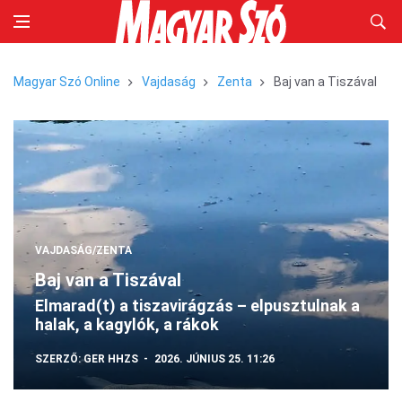
Magyar Szó Online
Vajdaság
Zenta
Baj van a Tiszával
VAJDASÁG/ZENTA
Baj van a Tiszával
Elmarad(t) a tiszavirágzás – elpusztulnak a
halak, a kagylók, a rákok
SZERZŐ:
GER HHZS
2026. JÚNIUS 25. 11:26