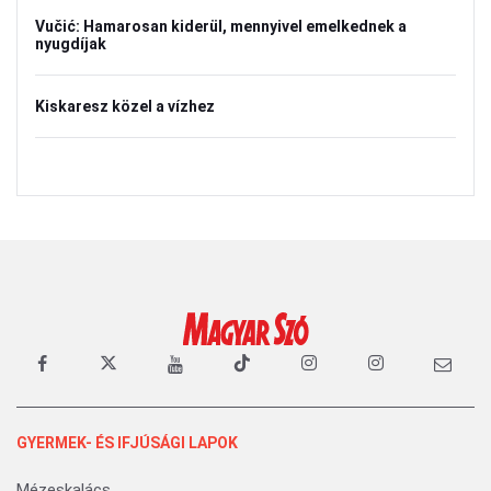
Vučić: Hamarosan kiderül, mennyivel emelkednek a
nyugdíjak
Kiskaresz közel a vízhez
GYERMEK- ÉS IFJÚSÁGI LAPOK
Mézeskalács