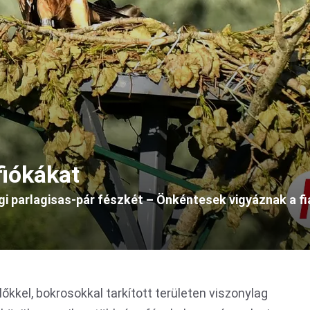
iókákat
gi parlagisas-pár fészkét – Önkéntesek vigyáznak a fi
lőkkel, bokrosokkal tarkított területen viszonylag