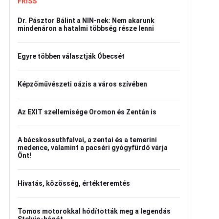
FRISS
Dr. Pásztor Bálint a NIN-nek: Nem akarunk
mindenáron a hatalmi többség része lenni
Egyre többen választják Óbecsét
Képzőművészeti oázis a város szívében
Az EXIT szellemisége Oromon és Zentán is
A bácskossuthfalvai, a zentai és a temerini
medence, valamint a pacséri gyógyfürdő várja
Önt!
Hivatás, közösség, értékteremtés
Tomos motorokkal hódították meg a legendás