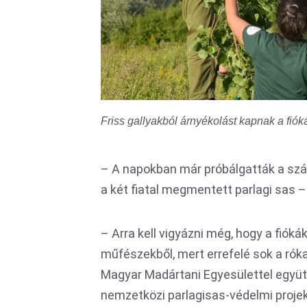
Friss gallyakból árnyékolást kapnak a fióká
– A napokban már próbálgatták a sz
a két fiatal megmentett parlagi sas 
– Arra kell vigyázni még, hogy a fió
műfészekből, mert errefelé sok a rók
Magyar Madártani Egyesülettel együ
nemzetközi parlagisas-védelmi proje