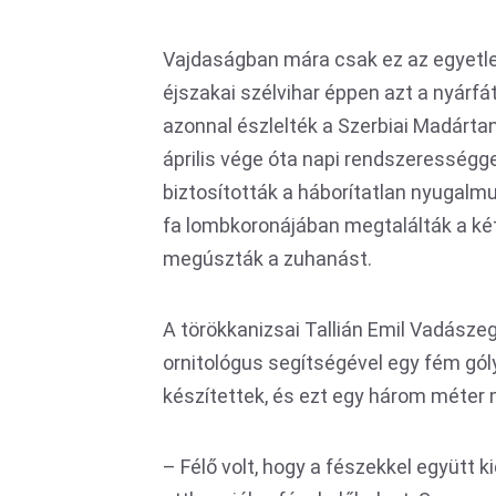
Vajdaságban mára csak ez az egyetlen
éjszakai szélvihar éppen azt a nyárfát
azonnal észlelték a Szerbiai Madárta
április vége óta napi rendszerességge
biztosították a háborítatlan nyugalmu
fa lombkoronájában megtalálták a két
megúszták a zuhanást.
A törökkanizsai Tallián Emil Vadászegy
ornitológus segítségével egy fém gól
készítettek, és ezt egy három méter 
– Félő volt, hogy a fészekkel együtt k