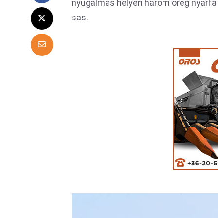
nyugalmas helyen három öreg nyárfa k
sas.