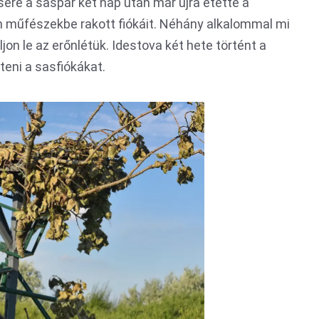
sére a saspár két nap után már újra etette a
n műfészekbe rakott fiókáit. Néhány alkalommal mi
ljon le az erőnlétük. Idestova két hete történt a
teni a sasfiókákat.