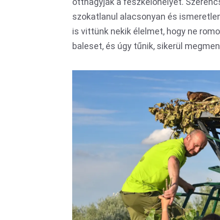
otthagyják a fészkelőhelyet. Szerenc
szokatlanul alacsonyan és ismeretle
is vittünk nekik élelmet, hogy ne romo
baleset, és úgy tűnik, sikerül megmen