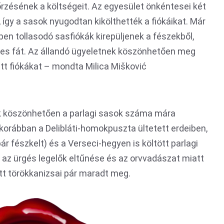
rzésének a költségeit. Az egyesület önkéntesei két
, így a sasok nyugodtan kikölthették a fiókáikat. Már
pen tollasodó sasfiókák kirepüljenek a fészekből,
zkes fát. Az állandó ügyeletnek köszönhetően meg
tt fiókákat – mondta Milica Mišković
 köszönhetően a parlagi sasok száma mára
orábban a Delibláti-homokpuszta ültetett erdeiben,
r fészkelt) és a Verseci-hegyen is költött parlagi
z ürgés legelők eltűnése és az orvvadászat miatt
t törökkanizsai pár maradt meg.