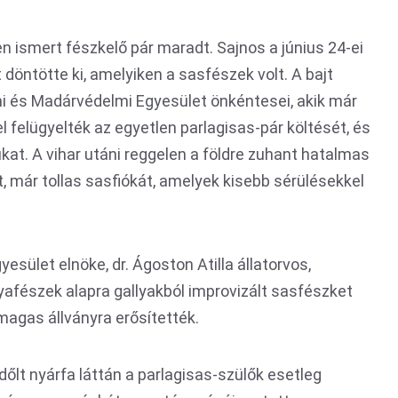
 ismert fészkelő pár maradt. Sajnos a június 24-ei
 döntötte ki, amelyiken a sasfészek volt. A bajt
ni és Madárvédelmi Egyesület önkéntesei, akik már
l felügyelték az egyetlen parlagisas-pár költését, és
kat. A vihar utáni reggelen a földre zuhant hatalmas
, már tollas sasfiókát, amelyek kisebb sérülésekkel
esület elnöke, dr. Ágoston Atilla állatorvos,
yafészek alapra gallyakból improvizált sasfészket
magas állványra erősítették.
időlt nyárfa láttán a parlagisas-szülők esetleg