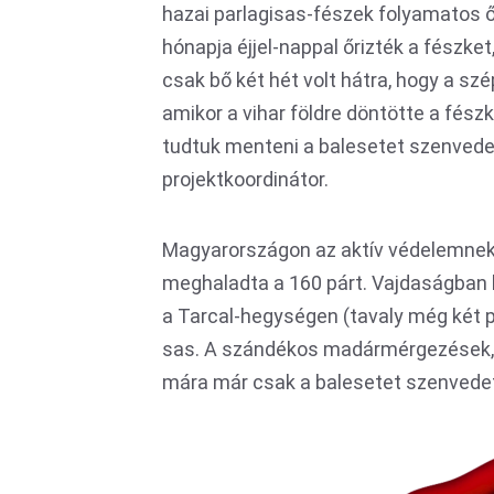
hazai parlagisas-fészek folyamatos ő
hónapja éjjel-nappal őrizték a fészket
csak bő két hét volt hátra, hogy a szé
amikor a vihar földre döntötte a fés
tudtuk menteni a balesetet szenvede
projektkoordinátor.
Magyarországon az aktív védelemnek
meghaladta a 160 párt. Vajdaságban k
a Tarcal-hegységen (tavaly még két pá
sas. A szándékos madármérgezések, a
mára már csak a balesetet szenvedet