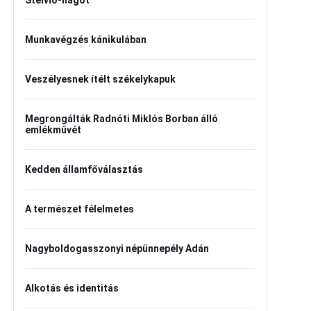
Stelvio-hágót
Munkavégzés kánikulában
Veszélyesnek ítélt székelykapuk
Megrongálták Radnóti Miklós Borban álló
emlékművét
Kedden államfőválasztás
A természet félelmetes
Nagyboldogasszonyi népünnepély Adán
Alkotás és identitás