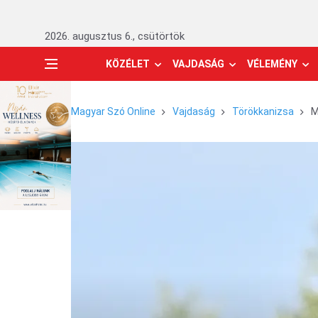
2026. augusztus 6., csütörtök
KÖZÉLET
VAJDASÁG
VÉLEMÉNY
Magyar Szó Online
Vajdaság
Törökkanizsa
M