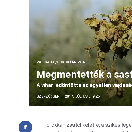
VAJDASÁG/TÖRÖKKANIZSA
Megmentették a sasf
A vihar ledöntötte az egyetlen vajdasá
SZERZŐ:
GER
2017. JÚLIUS 5. 9:26
Törökkanizsától keletre, a szikes lege