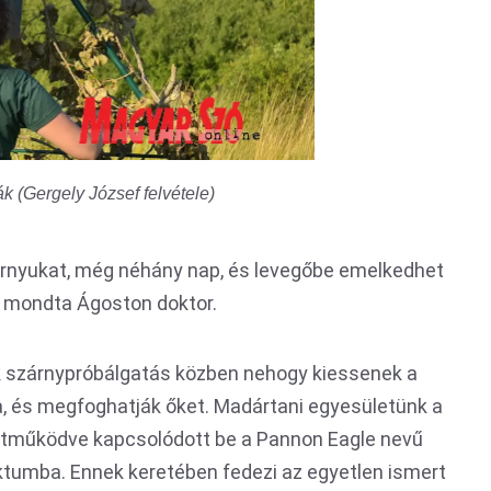
k (Gergely József felvétele)
árnyukat, még néhány nap, és levegőbe emelkedhet
– mondta Ágoston doktor.
kák szárnypróbálgatás közben nehogy kiessenek a
a, és megfoghatják őket. Madártani egyesületünk a
ttműködve kapcsolódott be a Pannon Eagle nevű
ktumba. Ennek keretében fedezi az egyetlen ismert