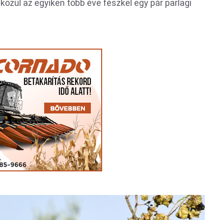
özül az egyiken több éve fészkel egy pár parlagi