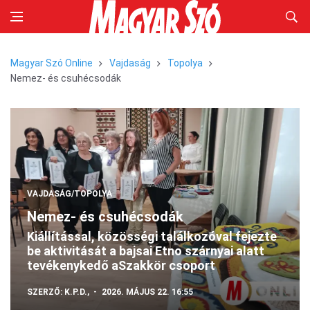
Magyar Szó Online
Vajdaság
Topolya
Nemez- és csuhécsodák
VAJDASÁG/TOPOLYA
Nemez- és csuhécsodák
Kiállítással, közösségi találkozóval fejezte
be aktivitását a bajsai Etno szárnyai alatt
tevékenykedő aSzakkör csoport
SZERZŐ:
K.P.D.,
2026. MÁJUS 22. 16:55