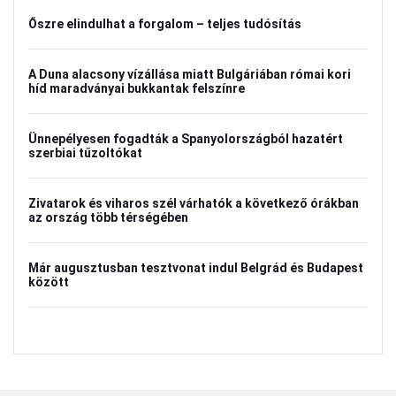
Őszre elindulhat a forgalom – teljes tudósítás
A Duna alacsony vízállása miatt Bulgáriában római kori
híd maradványai bukkantak felszínre
Ünnepélyesen fogadták a Spanyolországból hazatért
szerbiai tűzoltókat
Zivatarok és viharos szél várhatók a következő órákban
az ország több térségében
Már augusztusban tesztvonat indul Belgrád és Budapest
között