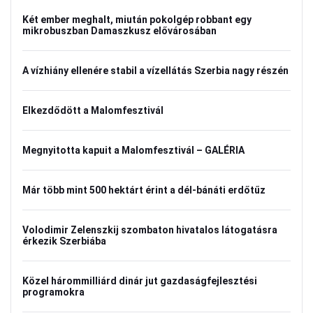
Két ember meghalt, miután pokolgép robbant egy
mikrobuszban Damaszkusz elővárosában
A vízhiány ellenére stabil a vízellátás Szerbia nagy részén
Elkezdődött a Malomfesztivál
Megnyitotta kapuit a Malomfesztivál – GALÉRIA
Már több mint 500 hektárt érint a dél-bánáti erdőtűz
Volodimir Zelenszkij szombaton hivatalos látogatásra
érkezik Szerbiába
Közel hárommilliárd dinár jut gazdaságfejlesztési
programokra