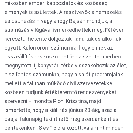
miközben emberi kapocslatok és közösségi
élmények is születtek. A résztvevők a nemezelés
és csuhézás – vagy ahogy Bajsán mondjuk, a
susmázás világával ismerkedhettek meg. Fél éven
keresztül hetente dolgoztak, tanultak és alkottak
együtt. Külön öröm számomra, hogy ennek az
összeállításnak köszönhetően a szeptemberben
megnyitott új könyvtári térbe visszaköltözik az élet,
hisz fontos számunkra, hogy a saját programjaink
mellett a faluban működő civil szervezetekkel
közösen tudjunk értékteremtő rendezvényeket
szervezni – mondta Plohl Krisztina, majd
ismertette, hogy a kiállítás június 20-áig, azaz a
basjai falunapig tekinthető meg szerdánként és
péntekenként 8 és 15 óra között, valamint minden