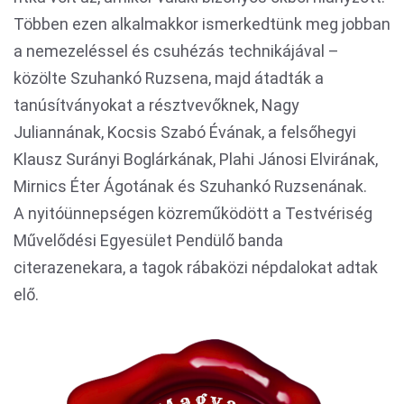
Többen ezen alkalmakkor ismerkedtünk meg jobban
a nemezeléssel és csuhézás technikájával –
közölte Szuhankó Ruzsena, majd átadták a
tanúsítványokat a résztvevőknek, Nagy
Juliannának, Kocsis Szabó Évának, a felsőhegyi
Klausz Surányi Boglárkának, Plahi Jánosi Elvirának,
Mirnics Éter Ágotának és Szuhankó Ruzsenának.
A nyitóünnepségen közreműködött a Testvériség
Művelődési Egyesület Pendülő banda
citerazenekara, a tagok rábaközi népdalokat adtak
elő.