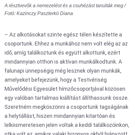
A résztvevők a nemezelést és a csuhézást tanulták meg /
Fotó: Kazinczy Paszterkó Diana
– Az alkotásokat szinte egész télen készítette a
csoportunk. Ehhez a munkához nem volt elég az az
idő, amíg találkoztunk és együtt alkottunk, ezért
mindannyian otthon is aktívan munkálkodtunk. A
falunapi ünnepségig még lesznek olyan munkák,
amelyeket befejezünk, hogy a Testvériség
Művelődési Egyesület hímzőcsoportjával közösen
egy valóban tartalmas kiállítást állíthassunk össze.
Szeretném megköszönni a csoportunk tagságának
a helytállást, hiszen mindannyian kitartóan és
lelkiismeretesen jelen voltak a keddi találkozóinkon,
ritka volt az, amikor valaki bizonyos okból hiányzott.