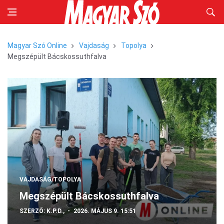
Magyar Szó Online
Vajdaság
Topolya
Megszépült Bácskossuthfalva
VAJDASÁG/TOPOLYA
Megszépült Bácskossuthfalva
SZERZŐ:
K.P.D.,
2026. MÁJUS 9. 15:51