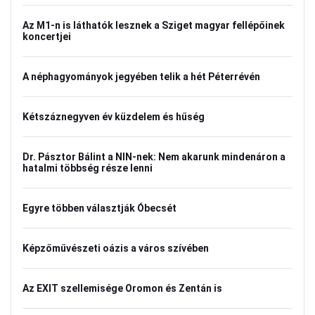
Az M1-n is láthatók lesznek a Sziget magyar fellépőinek
koncertjei
A néphagyományok jegyében telik a hét Péterrévén
Kétszáznegyven év küzdelem és hűség
Dr. Pásztor Bálint a NIN-nek: Nem akarunk mindenáron a
hatalmi többség része lenni
Egyre többen választják Óbecsét
Képzőművészeti oázis a város szívében
Az EXIT szellemisége Oromon és Zentán is