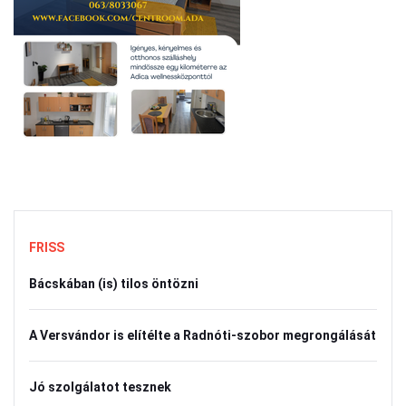
FRISS
Bácskában (is) tilos öntözni
A Versvándor is elítélte a Radnóti-szobor megrongálását
Jó szolgálatot tesznek