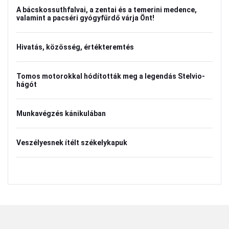
A bácskossuthfalvai, a zentai és a temerini medence,
valamint a pacséri gyógyfürdő várja Önt!
Hivatás, közösség, értékteremtés
Tomos motorokkal hódították meg a legendás Stelvio-
hágót
Munkavégzés kánikulában
Veszélyesnek ítélt székelykapuk