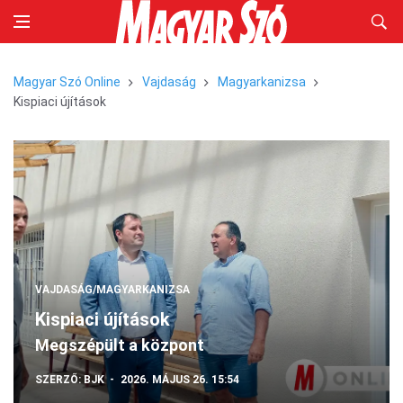
Magyar Szó Online
Vajdaság
Magyarkanizsa
Kispiaci újítások
VAJDASÁG/MAGYARKANIZSA
Kispiaci újítások
Megszépült a központ
SZERZŐ:
BJK
2026. MÁJUS 26. 15:54