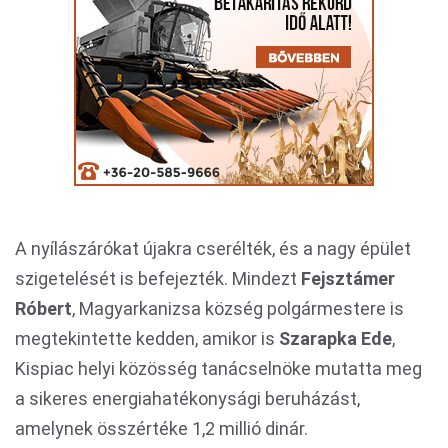
A nyílászárókat újakra cserélték, és a nagy épület
szigetelését is befejezték. Mindezt
Fejsztámer
Róbert
, Magyarkanizsa község polgármestere is
megtekintette kedden, amikor is
Szarapka Ede
,
Kispiac helyi közösség tanácselnöke mutatta meg
a sikeres energiahatékonysági beruházást,
amelynek összértéke 1,2 millió dinár.