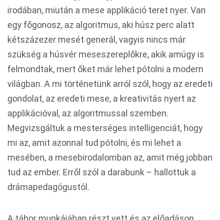
irodában, miután a mese applikáció teret nyer. Van
egy főgonosz, az algoritmus, aki húsz perc alatt
kétszázezer mesét generál, vagyis nincs már
szükség a húsvér meseszereplőkre, akik amúgy is
felmondtak, mert őket már lehet pótolni a modern
világban. A mi történetünk arról szól, hogy az eredeti
gondolat, az eredeti mese, a kreativitás nyert az
applikációval, az algoritmussal szemben.
Megvizsgáltuk a mesterséges intelligenciát, hogy
mi az, amit azonnal tud pótolni, és mi lehet a
mesében, a mesebirodalomban az, amit még jobban
tud az ember. Erről szól a darabunk – hallottuk a
drámapedagógustól.
A tábor munkájában részt vett és az előadáson