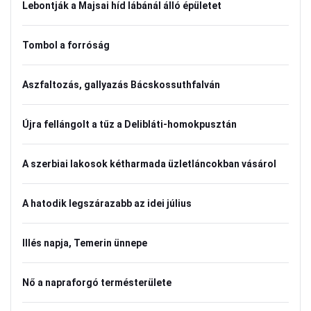
Lebontják a Majsai híd lábánál álló épületet
Tombol a forróság
Aszfaltozás, gallyazás Bácskossuthfalván
Újra fellángolt a tűz a Delibláti-homokpusztán
A szerbiai lakosok kétharmada üzletláncokban vásárol
A hatodik legszárazabb az idei július
Illés napja, Temerin ünnepe
Nő a napraforgó termésterülete