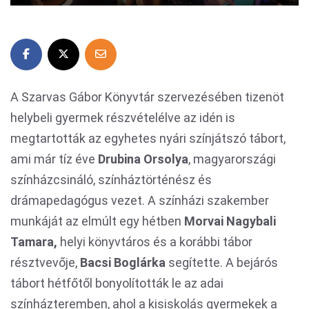
A Szarvas Gábor Könyvtár szervezésében tizenöt
helybeli gyermek részvételélve az idén is
megtartották az egyhetes nyári színjátszó tábort,
ami már tíz éve
Drubina Orsolya
, magyarországi
színházcsináló, színháztörténész és
drámapedagógus vezet. A színházi szakember
munkáját az elmúlt egy hétben
Morvai Nagybali
Tamara,
helyi könyvtáros és a korábbi tábor
résztvevője,
Bacsi Boglárka
segítette. A bejárós
tábort hétfőtől bonyolították le az adai
színházteremben, ahol a kisiskolás gyermekek a