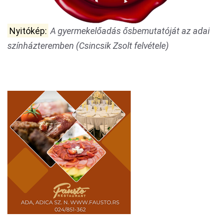
Nyitókép:
A gyermekelőadás ősbemutatóját az adai
színházteremben (Csincsik Zsolt felvétele)