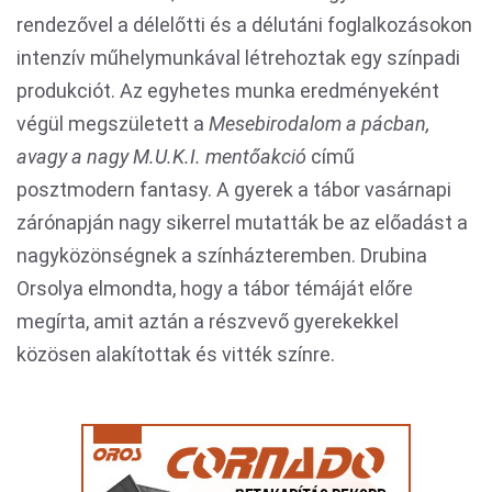
rendezővel a délelőtti és a délutáni foglalkozásokon
intenzív műhelymunkával létrehoztak egy színpadi
produkciót. Az egyhetes munka eredményeként
végül megszületett a
Mesebirodalom a pácban,
avagy a nagy M.U.K.I. mentőakció
című
posztmodern fantasy. A gyerek a tábor vasárnapi
zárónapján nagy sikerrel mutatták be az előadást a
nagyközönségnek a színházteremben. Drubina
Orsolya elmondta, hogy a tábor témáját előre
megírta, amit aztán a részvevő gyerekekkel
közösen alakítottak és vitték színre.