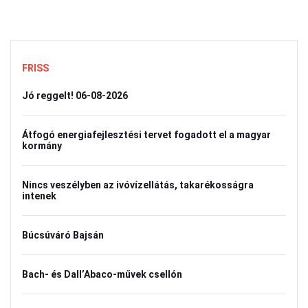
FRISS
Jó reggelt! 06-08-2026
Átfogó energiafejlesztési tervet fogadott el a magyar
kormány
Nincs veszélyben az ivóvízellátás, takarékosságra
intenek
Búcsúváró Bajsán
Bach- és Dall’Abaco-művek csellón