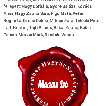
fellépett:
Nagy Borbála
,
Györe Balázs
,
Kovács
Anna
,
Nagy Zsófia Sára
,
Rigó Máté
,
Péter
Boglárka
,
D
žolić Dalma
,
Mrkšić Zara
,
Tele
čki Péter
,
Tajti Kristóf
,
Tajti Vilmos
,
Bakai Zsófia
,
Bakai
Tamás
,
Morvai Márk
,
Resócki Vanda
.