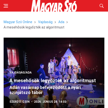
Magyar Szó Online
Vajdaság
Ada
A mesehősök legyőzték az algoritmust
VAJDASÁG/ADA
A mesehősök legyőzték az algoritmust
Adán vasárnap befejeződött a nyári
színjátszó tábor
SZERZŐ:
CSIN
2026. JÚNIUS 28. 14:03