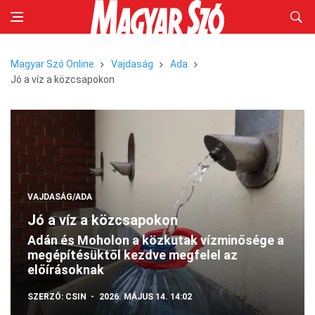
Magyar Szó Online
Vajdaság
Ada
Jó a víz a közcsapokon
VAJDASÁG/ADA
Jó a víz a közcsapokon
Adán és Moholon a közkutak vízminősége a
megépítésüktől kezdve megfelel az
előírásoknak
SZERZŐ:
CSIN
2026. MÁJUS 14. 14:02