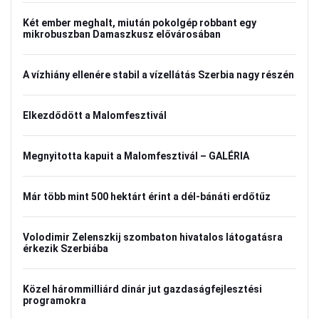
Két ember meghalt, miután pokolgép robbant egy
mikrobuszban Damaszkusz elővárosában
A vízhiány ellenére stabil a vízellátás Szerbia nagy részén
Elkezdődött a Malomfesztivál
Megnyitotta kapuit a Malomfesztivál – GALÉRIA
Már több mint 500 hektárt érint a dél-bánáti erdőtűz
Volodimir Zelenszkij szombaton hivatalos látogatásra
érkezik Szerbiába
Közel hárommilliárd dinár jut gazdaságfejlesztési
programokra