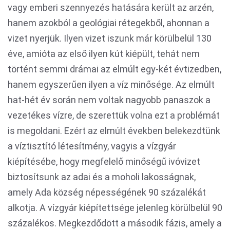
vagy emberi szennyezés hatására került az arzén,
hanem azokból a geológiai rétegekből, ahonnan a
vizet nyerjük. Ilyen vizet iszunk már körülbelül 130
éve, amióta az első ilyen kút kiépült, tehát nem
történt semmi drámai az elmúlt egy-két évtizedben,
hanem egyszerűen ilyen a víz minősége. Az elmúlt
hat-hét év során nem voltak nagyobb panaszok a
vezetékes vízre, de szerettük volna ezt a problémát
is megoldani. Ezért az elmúlt években belekezdtünk
a víztisztító létesítmény, vagyis a vízgyár
kiépítésébe, hogy megfelelő minőségű ivóvizet
biztosítsunk az adai és a moholi lakosságnak,
amely Ada község népességének 90 százalékát
alkotja. A vízgyár kiépítettsége jelenleg körülbelül 90
százalékos. Megkezdődött a második fázis, amely a