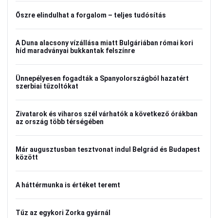
Őszre elindulhat a forgalom – teljes tudósítás
A Duna alacsony vízállása miatt Bulgáriában római kori
híd maradványai bukkantak felszínre
Ünnepélyesen fogadták a Spanyolországból hazatért
szerbiai tűzoltókat
Zivatarok és viharos szél várhatók a következő órákban
az ország több térségében
Már augusztusban tesztvonat indul Belgrád és Budapest
között
A háttérmunka is értéket teremt
Tűz az egykori Zorka gyárnál