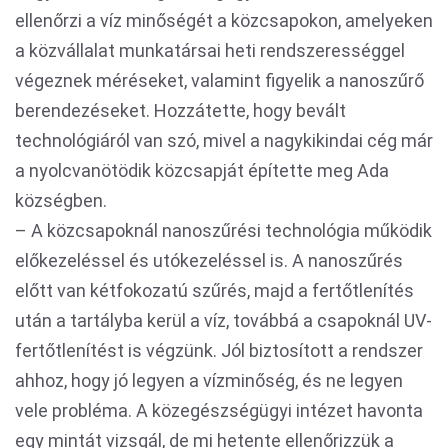
ellenőrzi a víz minőségét a közcsapokon, amelyeken
a közvállalat munkatársai heti rendszerességgel
végeznek méréseket, valamint figyelik a nanoszűrő
berendezéseket. Hozzátette, hogy bevált
technológiáról van szó, mivel a nagykikindai cég már
a nyolcvanötödik közcsapját építette meg Ada
községben.
– A közcsapoknál nanoszűrési technológia működik
előkezeléssel és utókezeléssel is. A nanoszűrés
előtt van kétfokozatú szűrés, majd a fertőtlenítés
után a tartályba kerül a víz, továbbá a csapoknál UV-
fertőtlenítést is végzünk. Jól biztosított a rendszer
ahhoz, hogy jó legyen a vízminőség, és ne legyen
vele probléma. A közegészségügyi intézet havonta
egy mintát vizsgál, de mi hetente ellenőrizzük a