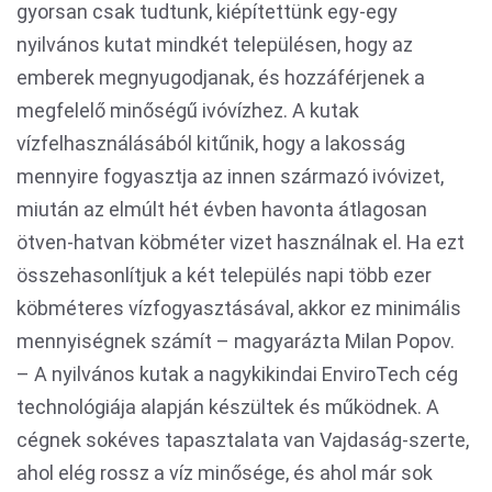
gyorsan csak tudtunk, kiépítettünk egy-egy
nyilvános kutat mindkét településen, hogy az
emberek megnyugodjanak, és hozzáférjenek a
megfelelő minőségű ivóvízhez. A kutak
vízfelhasználásából kitűnik, hogy a lakosság
mennyire fogyasztja az innen származó ivóvizet,
miután az elmúlt hét évben havonta átlagosan
ötven-hatvan köbméter vizet használnak el. Ha ezt
összehasonlítjuk a két település napi több ezer
köbméteres vízfogyasztásával, akkor ez minimális
mennyiségnek számít – magyarázta Milan Popov.
– A nyilvános kutak a nagykikindai EnviroTech cég
technológiája alapján készültek és működnek. A
cégnek sokéves tapasztalata van Vajdaság-szerte,
ahol elég rossz a víz minősége, és ahol már sok