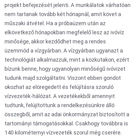
projekt befejezését jelenti. A munkálatok várhatóan
nem tartanak tovább két hónapnál, amit követ a
műszaki átvétel. Ha a próbaüzem után az
elkövetkező hónapokban megfelelő lesz az ivóvíz
minősége, akkor kezdődhet meg a rendes
üzemmód a vízgyárban. A vízgyárban ugyanazt a
technológiát alkalmazzuk, mint a közkutakon, ezért
bízunk benne, hogy ugyanolyan minőségű ivóvizet
tudunk majd szolgáltatni. Viszont ebben gondot
okozhat az elöregedett és felújításra szoruló
vízvezeték-hálózat. A vezetékekből amennyit
tudtunk, felújítottunk a rendelkezésünkre álló
összegből, amit az adai önkormányzat biztosított a
tartományi támogatásokkal. Csakhogy továbbra is
140 kilométernyi vízvezeték szorul még cserére.