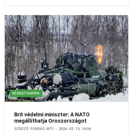
KÖZÉLET/EURÓPA
Brit védelmi miniszter: A NATO
megállíthatja Oroszországot
SZERZŐ:
FORRÁS: MTI
2024. 03. 13. 18:06