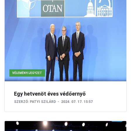
VÉLEMÉNY/JEGYZET
Egy hetvenöt éves védőernyő
SZERZŐ:
PATYI SZILÁRD
2024. 07. 17. 15:57