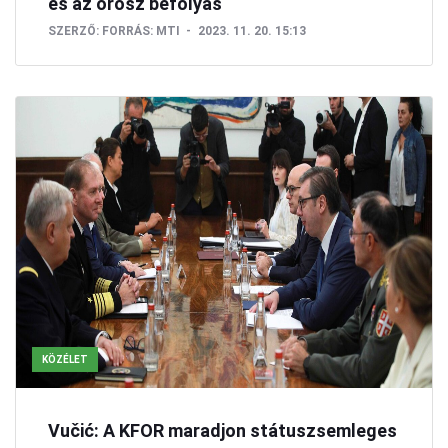
és az orosz befolyás
SZERZŐ:
FORRÁS: MTI
2023. 11. 20. 15:13
KÖZÉLET
Vučić: A KFOR maradjon státuszsemleges