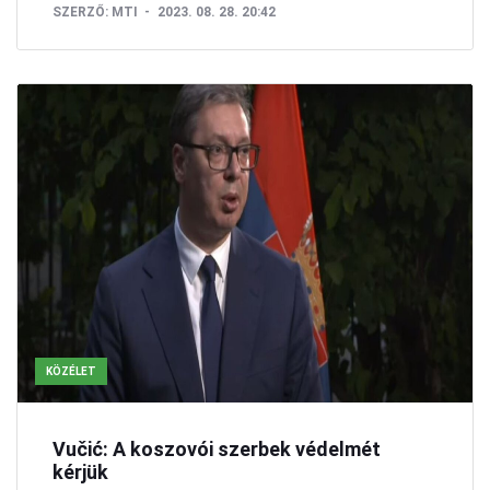
SZERZŐ:
MTI
2023. 08. 28. 20:42
KÖZÉLET
Vučić: A koszovói szerbek védelmét
kérjük