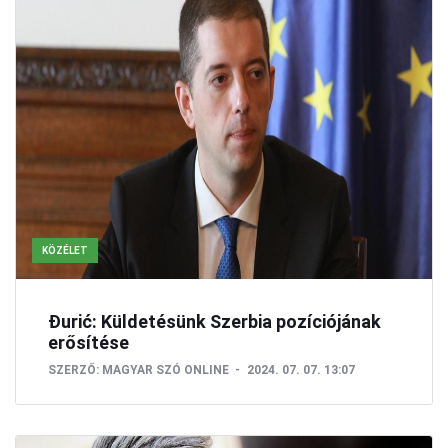
KÖZÉLET
Đurić: Küldetésünk Szerbia pozíciójának
erősítése
SZERZŐ:
MAGYAR SZÓ ONLINE
2024. 07. 07. 13:07