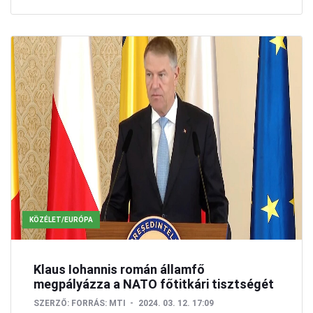
KÖZÉLET/EURÓPA
Klaus Iohannis román államfő
megpályázza a NATO főtitkári tisztségét
SZERZŐ:
FORRÁS: MTI
2024. 03. 12. 17:09