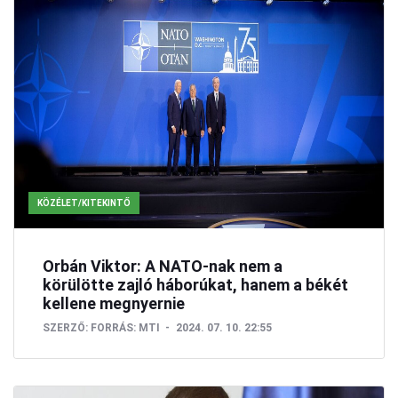
KÖZÉLET/KITEKINTŐ
Orbán Viktor: A NATO-nak nem a
körülötte zajló háborúkat, hanem a békét
kellene megnyernie
SZERZŐ:
FORRÁS: MTI
2024. 07. 10. 22:55