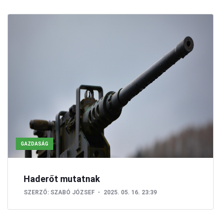
GAZDASÁG
Haderőt mutatnak
SZERZŐ:
SZABÓ ЈÓZSEF
2025. 05. 16. 23:39