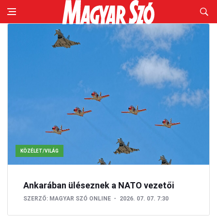
KÖZÉLET/VILÁG
Ankarában üléseznek a NATO vezetői
SZERZŐ:
MAGYAR SZÓ ONLINE
2026. 07. 07. 7:30