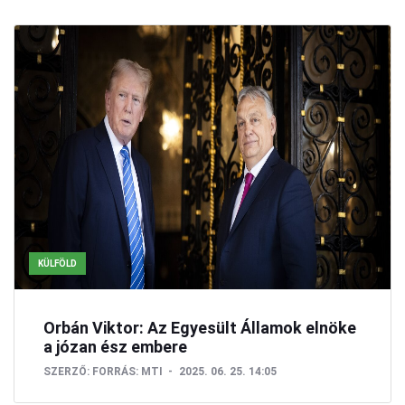
KÜLFÖLD
Orbán Viktor: Az Egyesült Államok elnöke
a józan ész embere
SZERZŐ:
FORRÁS: MTI
2025. 06. 25. 14:05