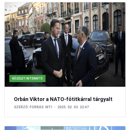
KÖZÉLET/KITEKINTŐ
Orbán Viktor a NATO-főtitkárral tárgyalt
SZERZŐ:
FORRÁS: MTI
2025. 02. 03. 22:47