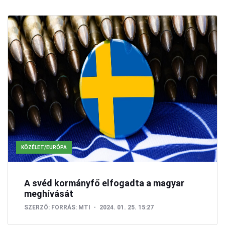
KÖZÉLET/EURÓPA
A svéd kormányfő elfogadta a magyar
meghívását
SZERZŐ:
FORRÁS: MTI
2024. 01. 25. 15:27