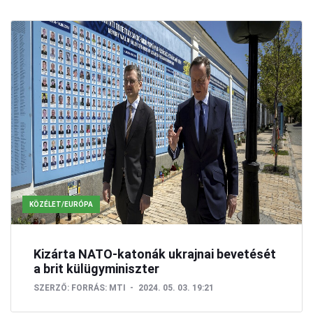
KÖZÉLET/EURÓPA
Kizárta NATO-katonák ukrajnai bevetését
a brit külügyminiszter
SZERZŐ:
FORRÁS: MTI
2024. 05. 03. 19:21