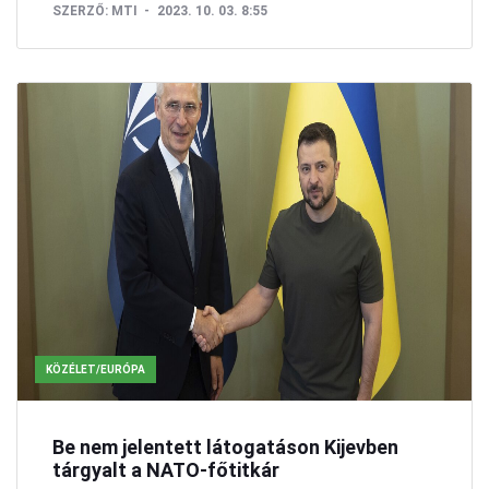
SZERZŐ:
MTI
2023. 10. 03. 8:55
KÖZÉLET/EURÓPA
Be nem jelentett látogatáson Kijevben
tárgyalt a NATO-főtitkár