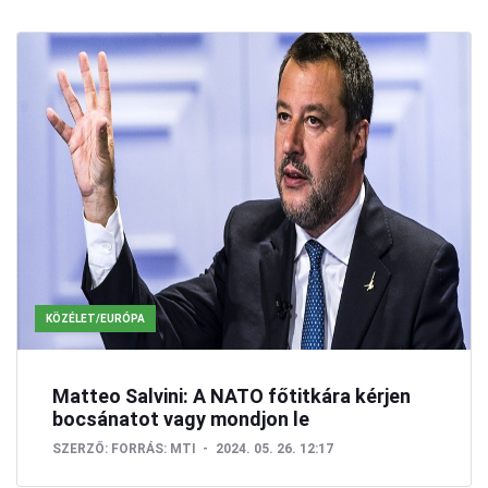
KÖZÉLET/EURÓPA
Matteo Salvini: A NATO főtitkára kérjen
bocsánatot vagy mondjon le
SZERZŐ:
FORRÁS: MTI
2024. 05. 26. 12:17