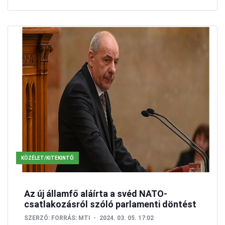
KÖZÉLET/KITEKINTŐ
Az új államfő aláírta a svéd NATO-
csatlakozásról szóló parlamenti döntést
SZERZŐ:
FORRÁS: MTI
2024. 03. 05. 17:02