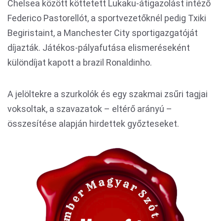
Chelsea között köttetett Lukaku-átigazolást intéző
Federico Pastorellót, a sportvezetőknél pedig Txiki
Begiristaint, a Manchester City sportigazgatóját
díjazták. Játékos-pályafutása elismeréseként
különdíjat kapott a brazil Ronaldinho.
A jelöltekre a szurkolók és egy szakmai zsűri tagjai
voksoltak, a szavazatok – eltérő arányú –
összesítése alapján hirdettek győzteseket.