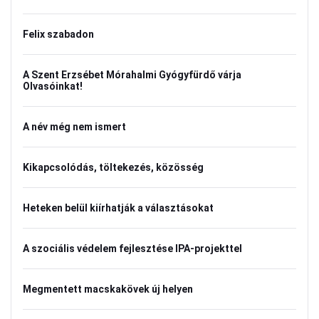
Felix szabadon
A Szent Erzsébet Mórahalmi Gyógyfürdő várja
Olvasóinkat!
A név még nem ismert
Kikapcsolódás, töltekezés, közösség
Heteken belül kiírhatják a választásokat
A szociális védelem fejlesztése IPA-projekttel
Megmentett macskakövek új helyen