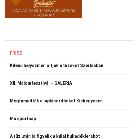
FRISS
Kilenc helyszínen oltják a tüzeket Szerbiában
XII. Malomfesztivál – GALÉRIA
Megtámadták a lapkihordónkat Kishegyesen
Ma sportnap
A tűz után is figyelik a kúlai hulladéklerakót