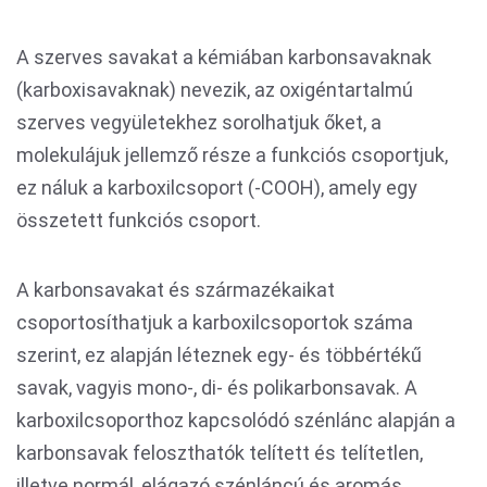
A szerves savakat a kémiában karbonsavaknak
(karboxisavaknak) nevezik, az oxigéntartalmú
szerves vegyületekhez sorolhatjuk őket, a
molekulájuk jellemző része a funkciós csoportjuk,
ez náluk a karboxilcsoport (-COOH), amely egy
összetett funkciós csoport.
A karbonsavakat és származékaikat
csoportosíthatjuk a karboxilcsoportok száma
szerint, ez alapján léteznek egy- és többértékű
savak, vagyis mono-, di- és polikarbonsavak. A
karboxilcsoporthoz kapcsolódó szénlánc alapján a
karbonsavak feloszthatók telített és telítetlen,
illetve normál, elágazó szénláncú és aromás