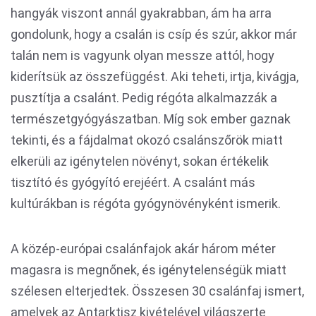
hangyák viszont annál gyakrabban, ám ha arra
gondolunk, hogy a csalán is csíp és szúr, akkor már
talán nem is vagyunk olyan messze attól, hogy
kiderítsük az összefüggést. Aki teheti, irtja, kivágja,
pusztítja a csalánt. Pedig régóta alkalmazzák a
természetgyógyászatban. Míg sok ember gaznak
tekinti, és a fájdalmat okozó csalánszőrök miatt
elkerüli az igénytelen növényt, sokan értékelik
tisztító és gyógyító erejéért. A csalánt más
kultúrákban is régóta gyógynövényként ismerik.
A közép-európai csalánfajok akár három méter
magasra is megnőnek, és igénytelenségük miatt
szélesen elterjedtek. Összesen 30 csalánfaj ismert,
amelyek az Antarktisz kivételével világszerte