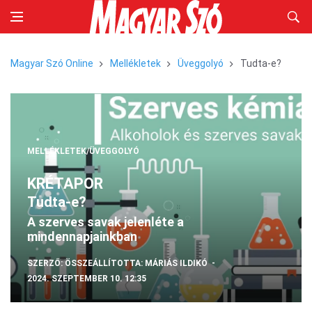
Magyar Szó Online
Mellékletek
Üveggolyó
Tudta-e?
MELLÉKLETEK/ÜVEGGOLYÓ
KRÉTAPOR
Tudta-e?
A szerves savak jelenléte a
mindennapjainkban
SZERZŐ:
ÖSSZEÁLLÍTOTTA: MÁRIÁS ILDIKÓ
2024. SZEPTEMBER 10. 12:35