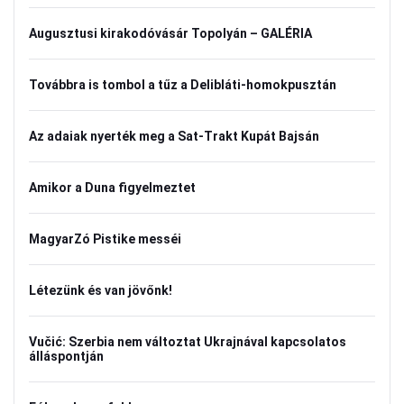
Augusztusi kirakodóvásár Topolyán – GALÉRIA
Továbbra is tombol a tűz a Delibláti-homokpusztán
Az adaiak nyerték meg a Sat-Trakt Kupát Bajsán
Amikor a Duna figyelmeztet
MagyarZó Pistike messéi
Létezünk és van jövőnk!
Vučić: Szerbia nem változtat Ukrajnával kapcsolatos
álláspontján