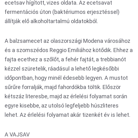
ecetsav hígított, vizes oldata. Az ecetsavat
fermentációs úton (baktériumos erjesztéssel)
állítják elő alkoholtartalmú oldatokból.
A balzsamecet az olaszországi Modena városához
és a szomszédos Reggio Emiliához kötődik. Ehhez a
fajta ecethez a szőlőt, a fehér fajtát, a trebbianót
kézzel szüretelik, ráadásul a lehető legkésőbbi
időpontban, hogy minél édesebb legyen. A mustot
sűrűre forralják, majd fahordókba töltik. Először
kétszáz literesbe, majd az érlelési folyamat során
egyre kisebbe, az utolsó legfeljebb húszliteres
lehet. Az érlelési folyamat akár tizenkét év is lehet.
A VAJSAV