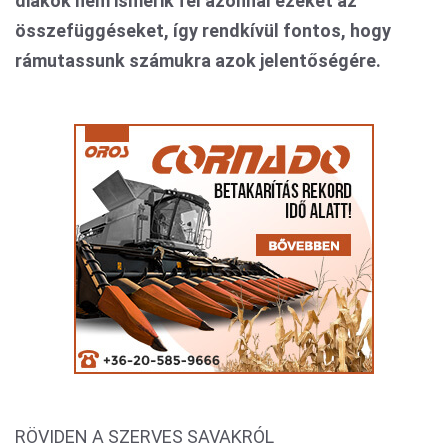
diákok nem ismerik fel azonnal ezeket az
összefüggéseket, így rendkívül fontos, hogy
rámutassunk számukra azok jelentőségére.
RÖVIDEN A SZERVES SAVAKRÓL