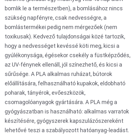
bomlik le a természetben), a bomlásához nincs
szükség napfényre, csak nedvességre, a
bomlástermékei pedig nem mérgezőek (nem
toxikusak). Kedvező tulajdonságai közé tartozik,
hogy a nedvességet kevéssé köti meg, kicsi a
gyúlékonysága, égésekor csekély a füstképződés,
az UV-fénynek ellenáll, jól színezhető, és kicsi a
sűrűsége. A PLA alkalmas ruházat, bútorok
előállítására, felhasználható kupakok, eldobható
poharak, tányérok, evőeszközök,
csomagolóanyagok gyártására. A PLA még a
gyógyászatban is használható: alkalmas varratok
készítésére, gyógyszerek kapszulázószereként
lehetővé teszi a szabályozott hatóanyag-leadást.