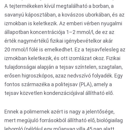
A tejtermékeken kívül megtalálható a borban, a
savanyú káposztában, a kovászos uborkában, és az
izmokban is keletkezik. Az emberi vérben nyugalmi
állapotban koncentrációja 1–2 mmol/l, de ez az
érték nagymértékű fizikai igénybevételkor akár
20 mmol/l fölé is emelkedhet. Ez a tejsavfelesleg az
izmokban keletkezik, és ott izomlázat okoz. Fizikai
tulajdonságai alapján a tejsav színtelen, szagtalan,
erősen higroszkópos, azaz nedvszívó folyadék. Egy
fontos származéka a politejsav (PLA), amely a
tejsav közvetlen kondenzációjával állítható elő.
Ennek a polimernek azért is nagy a jelentősége,
mert megújuló forrásokból állítható elő, biológiailag
lebomló (például egy műanyag villa 45 nap alatt