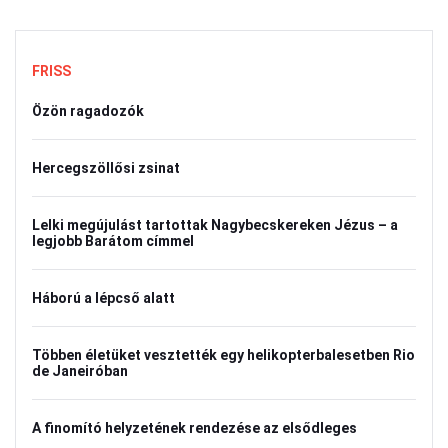
FRISS
Özön ragadozók
Hercegszöllősi zsinat
Lelki megújulást tartottak Nagybecskereken Jézus – a
legjobb Barátom címmel
Háború a lépcső alatt
Többen életüket vesztették egy helikopterbalesetben Rio
de Janeiróban
A finomító helyzetének rendezése az elsődleges