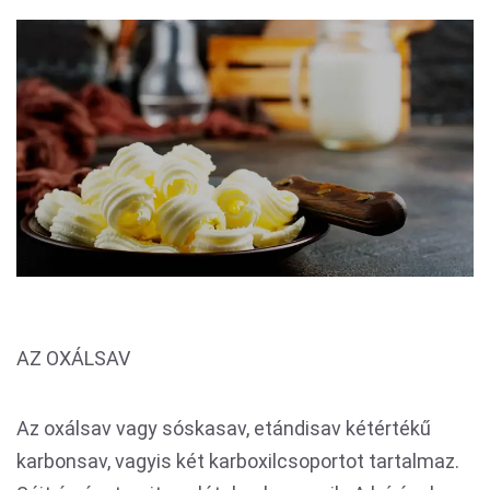
AZ OXÁLSAV
Az oxálsav vagy sóskasav, etándisav kétértékű
karbonsav, vagyis két karboxilcsoportot tartalmaz.