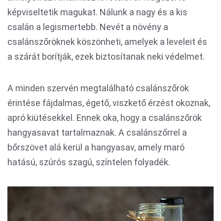
képviseltetik magukat. Nálunk a nagy és a kis
csalán a legismertebb. Nevét a növény a
csalánszőröknek köszönheti, amelyek a leveleit és
a szárát borítják, ezek biztosítanak neki védelmet.
A minden szervén megtalálható csalánszőrök
érintése fájdalmas, égető, viszkető érzést okoznak,
apró kiütésekkel. Ennek oka, hogy a csalánszőrök
hangyasavat tartalmaznak. A csalánszőrrel a
bőrszövet alá kerül a hangyasav, amely maró
hatású, szúrós szagú, színtelen folyadék.