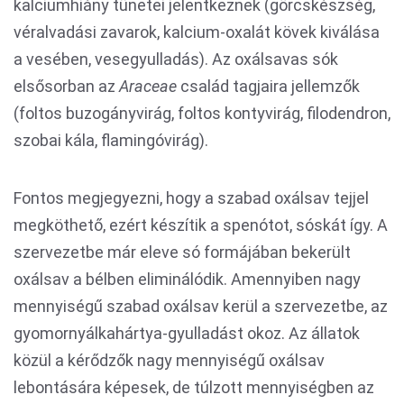
kalciumhiány tünetei jelentkeznek (görcskészség,
véralvadási zavarok, kalcium-oxalát kövek kiválása
a vesében, vesegyulladás). Az oxálsavas sók
elsősorban az
Araceae
család tagjaira jellemzők
(foltos buzogányvirág, foltos kontyvirág, filodendron,
szobai kála, flamingóvirág).
Fontos megjegyezni, hogy a szabad oxálsav tejjel
megköthető, ezért készítik a spenótot, sóskát így. A
szervezetbe már eleve só formájában bekerült
oxálsav a bélben eliminálódik. Amennyiben nagy
mennyiségű szabad oxálsav kerül a szervezetbe, az
gyomornyálkahártya-gyulladást okoz. Az állatok
közül a kérődzők nagy mennyiségű oxálsav
lebontására képesek, de túlzott mennyiségben az