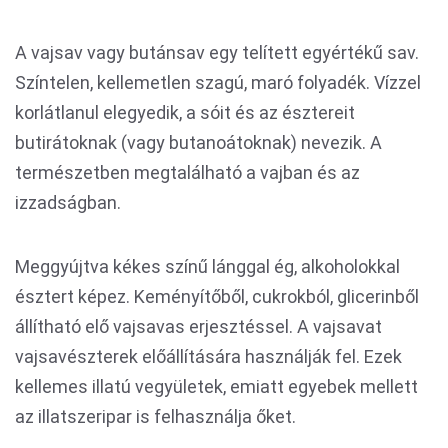
A vajsav vagy butánsav egy telített egyértékű sav.
Színtelen, kellemetlen szagú, maró folyadék. Vízzel
korlátlanul elegyedik, a sóit és az észtereit
butirátoknak (vagy butanoátoknak) nevezik. A
természetben megtalálható a vajban és az
izzadságban.
Meggyújtva kékes színű lánggal ég, alkoholokkal
észtert képez. Keményítőből, cukrokból, glicerinből
állítható elő vajsavas erjesztéssel. A vajsavat
vajsavészterek előállítására használják fel. Ezek
kellemes illatú vegyületek, emiatt egyebek mellett
az illatszeripar is felhasználja őket.