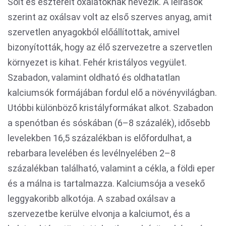
Sóit és észtereit oxalátoknak nevezik. A leírások
szerint az oxálsav volt az első szerves anyag, amit
szervetlen anyagokból előállítottak, amivel
bizonyították, hogy az élő szervezetre a szervetlen
környezet is kihat. Fehér kristályos vegyület.
Szabadon, valamint oldható és oldhatatlan
kalciumsók formájában fordul elő a növényvilágban.
Utóbbi különböző kristályformákat alkot. Szabadon
a spenótban és sóskában (6–8 százalék), idősebb
levelekben 16,5 százalékban is előfordulhat, a
rebarbara levelében és levélnyelében 2–8
százalékban található, valamint a cékla, a földi eper
és a málna is tartalmazza. Kalciumsója a vesekő
leggyakoribb alkotója. A szabad oxálsav a
szervezetbe kerülve elvonja a kalciumot, és a