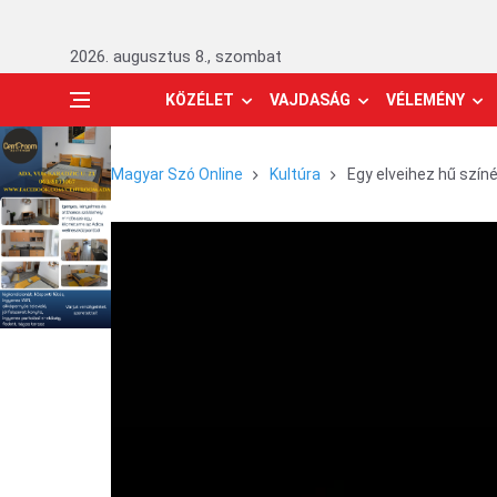
2026. augusztus 8., szombat
KÖZÉLET
VAJDASÁG
VÉLEMÉNY
Magyar Szó Online
Kultúra
Egy elveihez hű szín