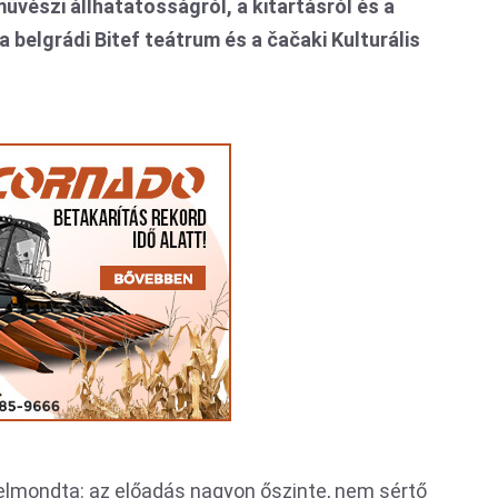
űvészi állhatatosságról, a kitartásról és a
 belgrádi Bitef teátrum és a čačaki Kulturális
elmondta: az előadás nagyon őszinte, nem sértő