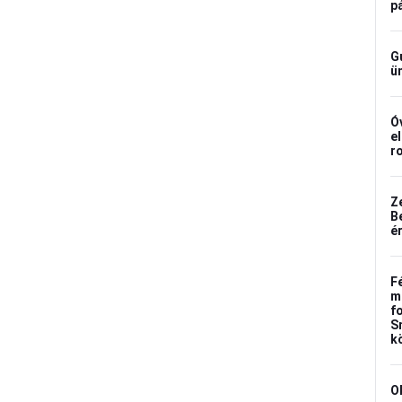
p
G
ü
Ó
e
r
Z
B
é
F
m
f
S
k
O