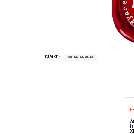
CÍMKE:
URBÁN ANDRÁS
F
Á
is
X