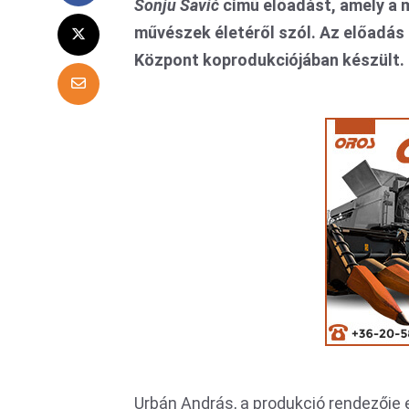
Sonju Savić
című előadást, amely a m
művészek életéről szól. Az előadás a
Központ koprodukciójában készült.
Urbán András, a produkció rendezője 