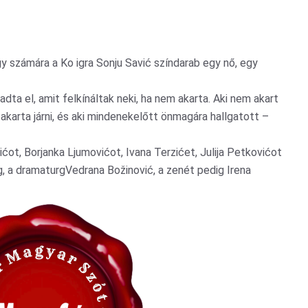
y számára a Ko igra Sonju Savić színdarab egy nő, egy
adta el, amit felkínáltak neki, ha nem akarta. Aki nem akart
át akarta járni, és aki mindenekelőtt önmagára hallgatott –
ćot, Borjanka Ljumovićot, Ivana Terzićet, Julija Petkovićot
g, a dramaturgVedrana Božinović, a zenét pedig Irena