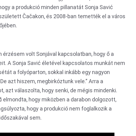
ogy a produkció minden pillanatát Sonja Savić
 született Čačakon, és 2008-ban temették el a város
őjében.
 érzésem volt Sonjával kapcsolatban, hogy ő a
elveit. A Sonja Savić életével kapcsolatos munkát nem
 sétát a folyóparton, sokkal inkább egy nagyon
De azt hiszem, megbirkóztunk vele.” Arra a
t, azt válaszolta, hogy senki, de mégis mindenki.
ć
elmondta, hogy miközben a darabon dolgozott,
ngsúlyozta, hogy a produkció nem foglalkozik a
 időszakával sem.