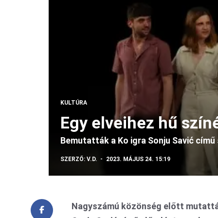
KULTÚRA
Egy elveihez hű szín
Bemutatták a Ko igra Sonju Savić című
SZERZŐ:
V.D.
2023. MÁJUS 24. 15:19
Nagyszámú közönség előtt mutatták