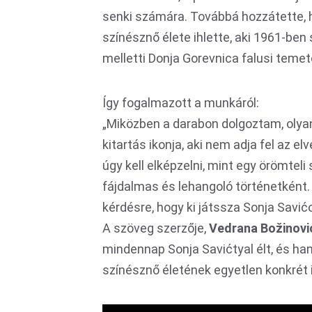
senki számára. Továbbá hozzátette, h
színésznő élete ihlette, aki 1961-ben
melletti Donja Gorevnica falusi temet
Így fogalmazott a munkáról:
„Miközben a darabon dolgoztam, olyan
kitartás ikonja, aki nem adja fel az 
úgy kell elképzelni, mint egy örömteli
fájdalmas és lehangoló történetként. 
kérdésre, hogy ki játssza Sonja Savićo
A szöveg szerzője,
Vedrana Božinovi
mindennap Sonja Savićtyal élt, és ha
színésznő életének egyetlen konkrét