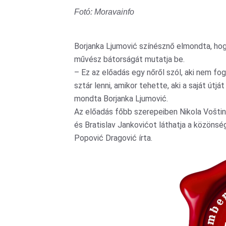
Fotó: Moravainfo
Borjanka Ljumović színésznő elmondta, hog
művész bátorságát mutatja be.
– Ez az előadás egy nőről szól, aki nem fog
sztár lenni, amikor tehette, aki a saját útj
mondta Borjanka Ljumović.
Az előadás főbb szerepeiben Nikola Voštini
és Bratislav Jankovićot láthatja a közönsé
Popović Dragović írta.