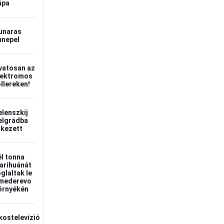
ápa
unaras
nnepel
vatosan az
lektromos
ollereken!
elenszkij
elgrádba
rkezett
él tonna
arihuánát
oglaltak le
mederevo
örnyékén
kostelevízió