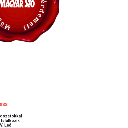
RISS
ldozatokkal
 találkozik
IV. Leó