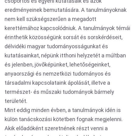
csoportos és egyéni kutatásaik és azok
eredményeinek bemutatására. A tanulmányoknak
nem kell szükségszerűen a megadott
kerettémához kapcsolódniuk. A tanulmányok témái
érinthetik közösségünk sorsát és sorskérdéseit,
délvidéki magyar tudományosságunkat és
kutatásainkat, népünk itthoni helyzetét a múltban
és jelenben, jövőképünket, lehetőségeinket,
anyaországi és nemzetközi tudományos és
társadalmi kapcsolataink ápolását, illetve a
természet- és műszaki tudományok bármely
területét.
Mint eddig minden évben, a tanulmányok idén is
külön tanácskozási kötetben fognak megjelenni.
Akik előadóként szeretnének részt venni a