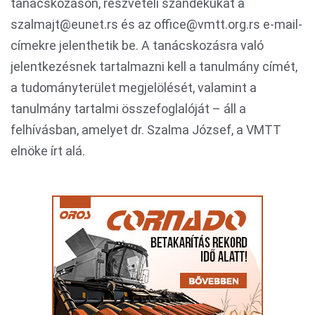
tanácskozáson, részvételi szándékukat a
szalmajt@eunet.rs és az office@vmtt.org.rs e-mail-
címekre jelenthetik be. A tanácskozásra való
jelentkezésnek tartalmazni kell a tanulmány címét,
a tudományterület megjelölését, valamint a
tanulmány tartalmi összefoglalóját – áll a
felhívásban, amelyet dr. Szalma József, a VMTT
elnöke írt alá.