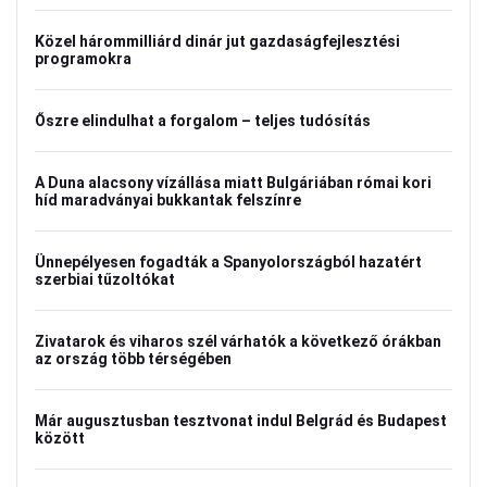
Közel hárommilliárd dinár jut gazdaságfejlesztési
programokra
Őszre elindulhat a forgalom – teljes tudósítás
A Duna alacsony vízállása miatt Bulgáriában római kori
híd maradványai bukkantak felszínre
Ünnepélyesen fogadták a Spanyolországból hazatért
szerbiai tűzoltókat
Zivatarok és viharos szél várhatók a következő órákban
az ország több térségében
Már augusztusban tesztvonat indul Belgrád és Budapest
között