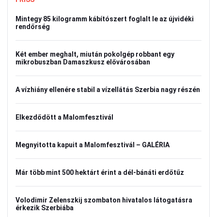
Mintegy 85 kilogramm kábítószert foglalt le az újvidéki
rendőrség
Két ember meghalt, miután pokolgép robbant egy
mikrobuszban Damaszkusz elővárosában
A vízhiány ellenére stabil a vízellátás Szerbia nagy részén
Elkezdődött a Malomfesztivál
Megnyitotta kapuit a Malomfesztivál – GALÉRIA
Már több mint 500 hektárt érint a dél-bánáti erdőtűz
Volodimir Zelenszkij szombaton hivatalos látogatásra
érkezik Szerbiába