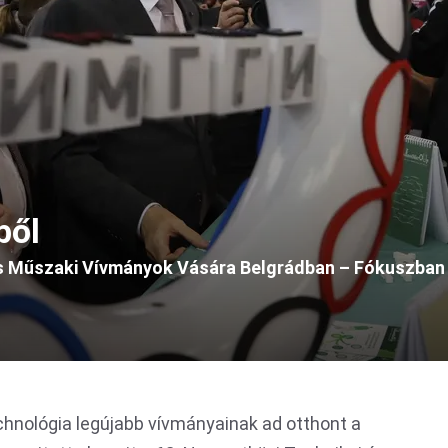
ből
és Műszaki Vívmányok Vására Belgrádban – Fókuszban a
echnológia legújabb vívmányainak ad otthont a