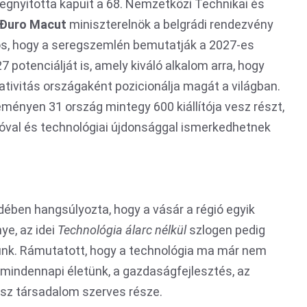
megnyitotta kapuit a 68. Nemzetközi Technikai és
Đuro Macut
miniszterelnök a belgrádi rendezvény
tos, hogy a seregszemlén bemutatják a 2027-es
27 potenciálját is, amely kiváló alkalom arra, hogy
eativitás országaként pozicionálja magát a világban.
ményen 31 ország mintegy 600 kiállítója vesz részt,
ióval és technológiai újdonsággal ismerkedhetnek
ben hangsúlyozta, hogy a vásár a régió egyik
ye, az idei
Technológia álarc nélkül
szlogen pedig
élünk. Rámutatott, hogy a technológia ma már nem
 mindennapi életünk, a gazdaságfejlesztés, az
sz társadalom szerves része.