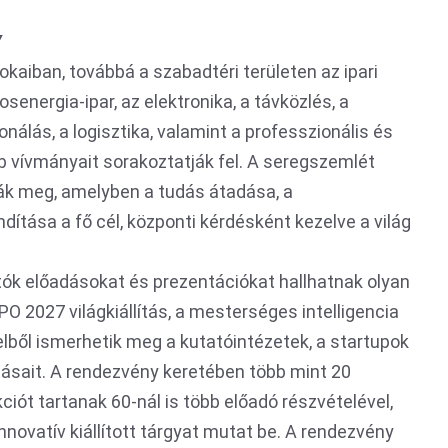
Y
nokaiban, továbbá a szabadtéri területen az ipari
osenergia-ipar, az elektronika, a távközlés, a
onálás, a logisztika, valamint a professzionális és
vívmányait sorakoztatják fel. A seregszemlét
ták meg, amelyben a tudás átadása, a
ndítása a fő cél, központi kérdésként kezelve a világ
ók előadásokat és prezentációkat hallhatnak olyan
O 2027 világkiállítás, a mesterséges intelligencia
lből ismerhetik meg a kutatóintézetek, a startupok
ásait. A rendezvény keretében több mint 20
iót tartanak 60-nál is több előadó részvételével,
novatív kiállított tárgyat mutat be. A rendezvény