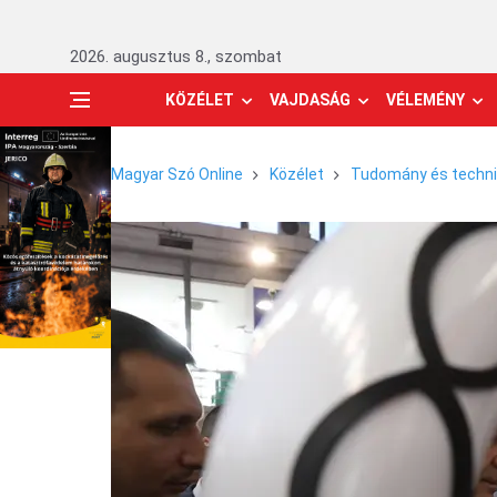
2026. augusztus 8., szombat
KÖZÉLET
VAJDASÁG
VÉLEMÉNY
Magyar Szó Online
Közélet
Tudomány és techn