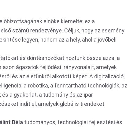
yelőbizottságának elnöke kiemelte: ez a
első számú rendezvénye. Céljuk, hogy az esemény
kintése legyen, hanem az a hely, ahol a jövőbeli
utatókat és döntéshozókat hoztunk össze azzal a
és azon ágazatok fejlődési irányvonalait, amelyek
ről és az életünkről alkotott képet. A digitalizáció,
ligencia, a robotika, a fenntartható technológiák, az
k és a gyakorlat, a tudomány és az ipar
eket indít el, amelyek globális trendeket
álint Béla
tudományos, technológiai fejlesztési és