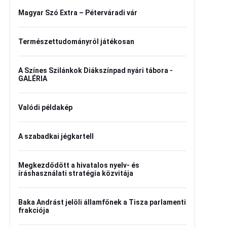
Magyar Szó Extra – Péterváradi vár
Természettudományról játékosan
A Színes Szilánkok Diákszínpad nyári tábora -
GALÉRIA
Valódi példakép
A szabadkai jégkartell
Megkezdődött a hivatalos nyelv- és
íráshasználati stratégia közvitája
Baka Andrást jelöli államfőnek a Tisza parlamenti
frakciója