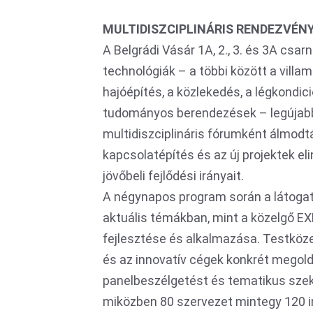
MULTIDISZCIPLINÁRIS RENDEZVÉN
A Belgrádi Vásár 1A, 2., 3. és 3A csar
technológiák – a többi között a villam
hajóépítés, a közlekedés, a légkondici
tudományos berendezések – legújabb 
multidiszciplináris fórumként álmod
kapcsolatépítés és az új projektek eli
jövőbeli fejlődési irányait.
A négynapos program során a látogat
aktuális témákban, mint a közelgő EXP
fejlesztése és alkalmazása. Testköze
és az innovatív cégek konkrét megold
panelbeszélgetést és tematikus szekc
miközben 80 szervezet mintegy 120 in