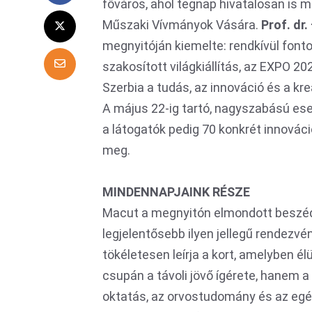
főváros, ahol tegnap hivatalosan is 
Műszaki Vívmányok Vására.
Prof. dr.
megnyitóján kiemelte: rendkívül fon
szakosított világkiállítás, az EXPO 20
Szerbia a tudás, az innováció és a kr
A május 22-ig tartó, nagyszabású ese
a látogatók pedig 70 konkrét innovác
meg.
MINDENNAPJAINK RÉSZE
Macut a megnyitón elmondott beszédé
legjelentősebb ilyen jellegű rendezvén
tökéletesen leírja a kort, amelyben 
csupán a távoli jövő ígérete, hanem a
oktatás, az orvostudomány és az egé