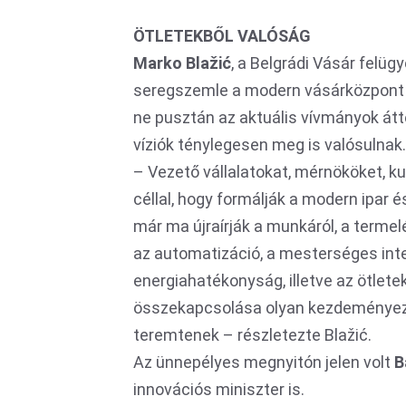
ÖTLETEKBŐL VALÓSÁG
Marko Blažić
, a Belgrádi Vásár felüg
seregszemle a modern vásárközpont 
ne pusztán az aktuális vívmányok átte
víziók ténylegesen meg is valósulnak.
– Vezető vállalatokat, mérnököket, k
céllal, hogy formálják a modern ipar 
már ma újraírják a munkáról, a termelés
az automatizáció, a mesterséges intel
energiahatékonyság, illetve az ötlete
összekapcsolása olyan kezdeményezés
teremtenek – részletezte Blažić.
Az ünnepélyes megnyitón jelen volt
B
innovációs miniszter is.