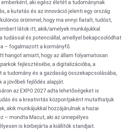
n emberként, aki egész életét a tudománynak
s, a kutatás és az innováció jelenti egy ország
 különös örömmel, hogy ma ennyi fiatalt, tudóst,
tembert látok itt, akik/amelyek munkájukkal
l a tudással és potenciállal, amellyel bekapcsolódhat
a – fogalmazott a kormányfő.
t hangot amiatt, hogy az állam folyamatosan
arkok fejlesztésébe, a digitalizációba, a
int a tudomány és a gazdaság összekapcsolásába,
 a jövőbeli fejlődés alapját.
ásáron az EXPO 2027 adta lehetőségeket is
udás és a kreativitás központjaként mutathatjuk
k, akik munkájukkal hozzájárulnak a hazai
z – mondta Macut, aki az ünnepélyes
sen is körbejárta a kiállítók standjait.