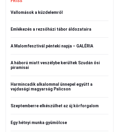
FRISS
Vallomások a küzdelemről
Emlékezés a rezsőházi tábor áldozataira
A Malomfesztivál pénteki napja – GALÉRIA
A háború miatt veszélybe kerültek Szudán ősi
piramisai
Harmincadik alkalommal ünnepel együtt a
vajdasági magyarság Palicson
Szeptemberre elkészülhet az új körforgalom
Egy hétnyi munka gyümölcse