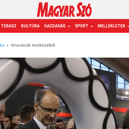
TERASZ
KULTÚRA
GAZDASÁG
SPORT
MELLÉKLETEK
ika
Innovációk testközelből