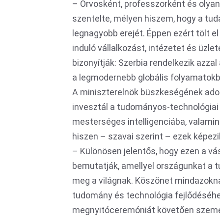
– Orvosként, professzorként és olya
szentelte, mélyen hiszem, hogy a tudá
legnagyobb erejét. Éppen ezért tölt el
induló vállalkozást, intézetet és üzle
bizonyítják: Szerbia rendelkezik azza
a legmodernebb globális folyamatokb
A miniszterelnök büszkeségének adot
invesztál a tudományos-technológiai p
mesterséges intelligenciába, valam
hiszen – szavai szerint – ezek képezik
– Különösen jelentős, hogy ezen a v
bemutatják, amellyel országunkat a t
meg a világnak. Köszönet mindazokna
tudomány és technológia fejlődéséhe
megnyitóceremóniát követően személye