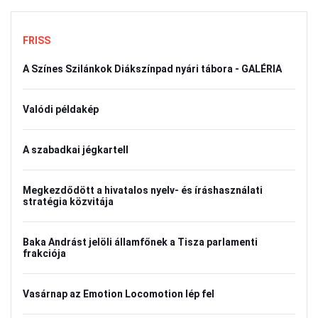
FRISS
A Színes Szilánkok Diákszínpad nyári tábora - GALÉRIA
Valódi példakép
A szabadkai jégkartell
Megkezdődött a hivatalos nyelv- és íráshasználati
stratégia közvitája
Baka Andrást jelöli államfőnek a Tisza parlamenti
frakciója
Vasárnap az Emotion Locomotion lép fel