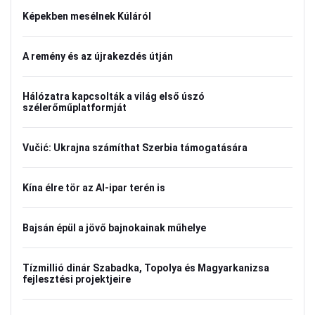
Képekben mesélnek Kúláról
A remény és az újrakezdés útján
Hálózatra kapcsolták a világ első úszó
szélerőműplatformját
Vučić: Ukrajna számíthat Szerbia támogatására
Kína élre tör az AI-ipar terén is
Bajsán épül a jövő bajnokainak műhelye
Tízmillió dinár Szabadka, Topolya és Magyarkanizsa
fejlesztési projektjeire