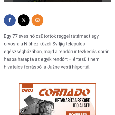
Egy 77 éves nő csütörtök reggel rátámadt egy
orvosra a Nišhez közeli Svrljig település
egészségházában, majd a rendőri intézkedés során
hasba harapta az egyik rendőrt – értesült nem
hivatalos forrásból a Južne vesti hírportál.