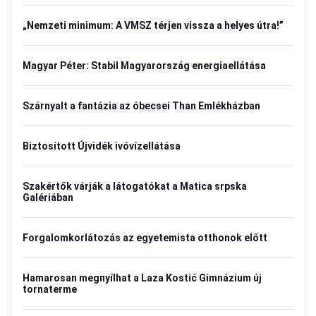
„Nemzeti minimum: A VMSZ térjen vissza a helyes útra!”
Magyar Péter: Stabil Magyarország energiaellátása
Szárnyalt a fantázia az óbecsei Than Emlékházban
Biztosított Újvidék ivóvízellátása
Szakértők várják a látogatókat a Matica srpska
Galériában
Forgalomkorlátozás az egyetemista otthonok előtt
Hamarosan megnyílhat a Laza Kostić Gimnázium új
tornaterme