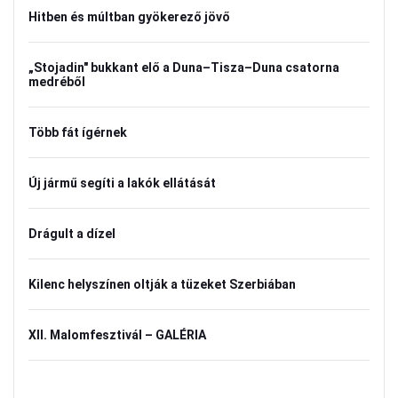
Hitben és múltban gyökerező jövő
„Stojadin" bukkant elő a Duna–Tisza–Duna csatorna
medréből
Több fát ígérnek
Új jármű segíti a lakók ellátását
Drágult a dízel
Kilenc helyszínen oltják a tüzeket Szerbiában
XII. Malomfesztivál – GALÉRIA