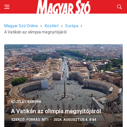
Magyar Szó Online
Közélet
Európa
A Vatikán az olimpia megnyitójáról
KÖZÉLET/EURÓPA
A Vatikán az olimpia megnyitójáról
SZERZŐ:
FORRÁS: MTI
2024. AUGUSZTUS 4. 8:44