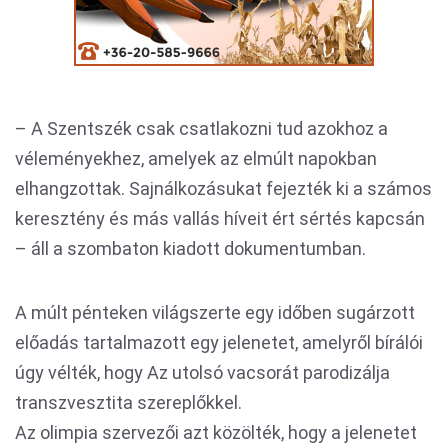
– A Szentszék csak csatlakozni tud azokhoz a
véleményekhez, amelyek az elmúlt napokban
elhangzottak. Sajnálkozásukat fejezték ki a számos
keresztény és más vallás híveit ért sértés kapcsán
– áll a szombaton kiadott dokumentumban.
A múlt pénteken világszerte egy időben sugárzott
előadás tartalmazott egy jelenetet, amelyről bírálói
úgy vélték, hogy Az utolsó vacsorát parodizálja
transzvesztita szereplőkkel.
Az olimpia szervezői azt közölték, hogy a jelenetet