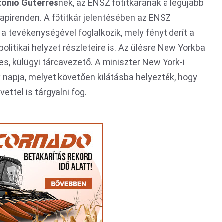
tónio Guterres
nek, az ENSZ főtitkárának a legújabb
napirenden. A főtitkár jelentésében az ENSZ
a tevékenységével foglalkozik, mely fényt derít a
olitikai helyzet részleteire is. Az ülésre New Yorkba
, külügyi tárcavezető. A miniszter New York-i
napja, melyet követően kilátásba helyezték, hogy
ttel is tárgyalni fog.