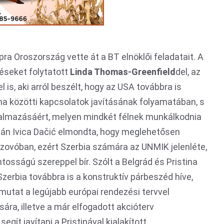
pra Oroszország vette át a BT elnöklői feladatait. A
éseket folytatott
Linda Thomas-Greenfield
del, az
s, aki arról beszélt, hogy az USA továbbra is
ina közötti kapcsolatok javításának folyamatában, s
lkalmazásáért, melyen mindkét félnek munkálkodnia
csán Ivica Dačić elmondta, hogy meglehetősen
zovóban, ezért Szerbia számára az UNMIK jelenléte,
osságú szereppel bír. Szólt a Belgrád és Pristina
 Szerbia továbbra is a konstruktív párbeszéd híve,
mutat a legújabb európai rendezési tervvel
ra, illetve a már elfogadott akcióterv
egít javítani a Pristinával kialakított