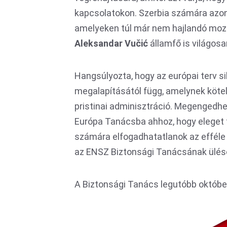
kapcsolatokon. Szerbia számára azon
amelyeken túl már nem hajlandó mozdu
Aleksandar Vu
čić
államfő is világosa
Hangsúlyozta, hogy az európai terv 
megalapításától függ, amelynek kötel
pristinai adminisztráció. Megengedhet
Európa Tanácsba ahhoz, hogy eleget 
számára elfogadhatatlanok az efféle 
az ENSZ Biztonsági Tanácsának ülése
A Biztonsági Tanács legutóbb október