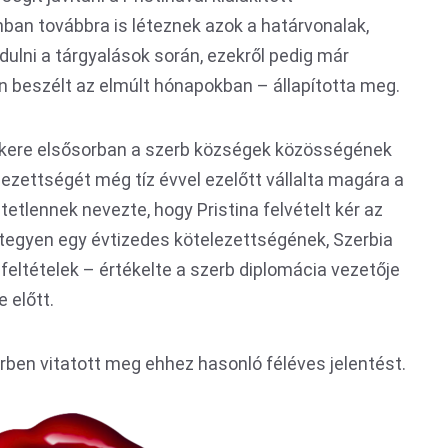
ban továbbra is léteznek azok a határvonalak,
lni a tárgyalások során, ezekről pedig már
n beszélt az elmúlt hónapokban – állapította meg.
sikere elsősorban a szerb községek közösségének
ezettségét még tíz évvel ezelőtt vállalta magára a
etlennek nevezte, hogy Pristina felvételt kér az
tegyen egy évtizedes kötelezettségének, Szerbia
feltételek – értékelte a szerb diplomácia vezetője
 előtt.
ben vitatott meg ehhez hasonló féléves jelentést.