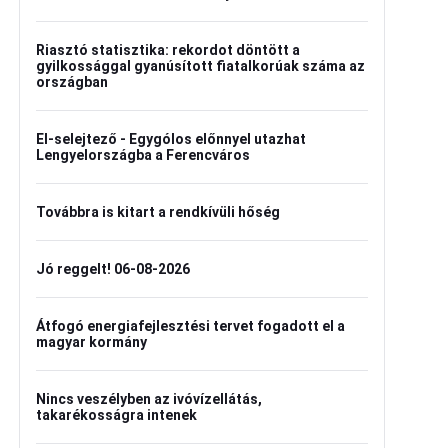
Riasztó statisztika: rekordot döntött a
gyilkossággal gyanúsított fiatalkorúak száma az
országban
El-selejtező - Egygólos előnnyel utazhat
Lengyelországba a Ferencváros
Továbbra is kitart a rendkívüli hőség
Jó reggelt! 06-08-2026
Átfogó energiafejlesztési tervet fogadott el a
magyar kormány
Nincs veszélyben az ivóvízellátás,
takarékosságra intenek