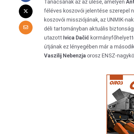
Tanácsának az az ülése, amelyen
An
féléves koszovói jelentése szerepel 
koszovói missziójának, az UNMIK-nak 
déli tartományban aktuális biztonságp
utazott
Ivica Da
čić
kormányfőhelyettes
útjának ez lényegében már a második 
Vaszilij Nebenzja
orosz ENSZ-nagyköve