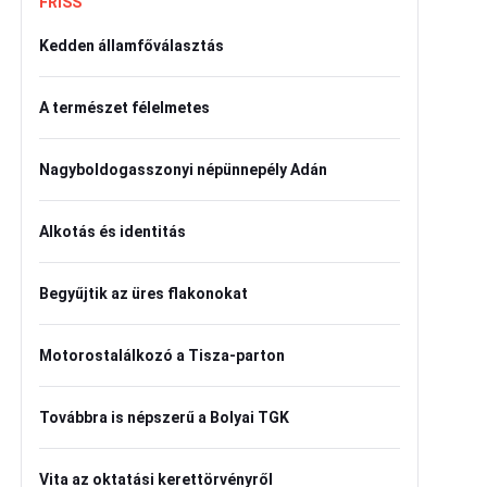
FRISS
Kedden államfőválasztás
A természet félelmetes
Nagyboldogasszonyi népünnepély Adán
Alkotás és identitás
Begyűjtik az üres flakonokat
Motorostalálkozó a Tisza-parton
Továbbra is népszerű a Bolyai TGK
Vita az oktatási kerettörvényről