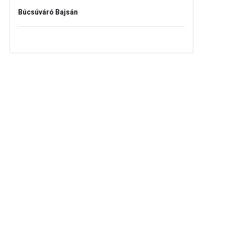
Búcsúváró Bajsán