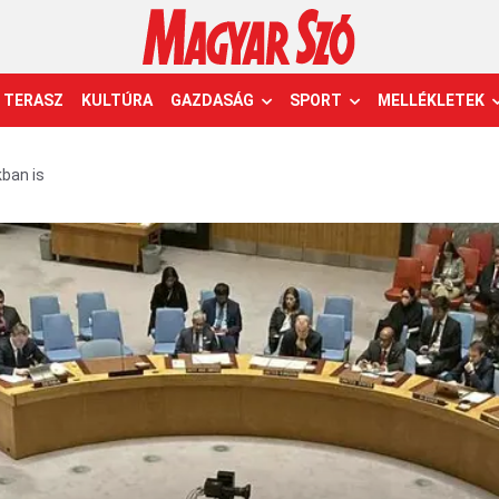
TERASZ
KULTÚRA
GAZDASÁG
SPORT
MELLÉKLETEK
ban is