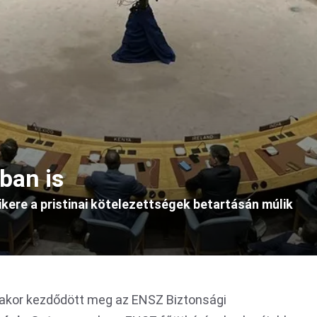
ban is
sikere a pristinai kötelezettségek betartásán múlik
órakor kezdődött meg az ENSZ Biztonsági