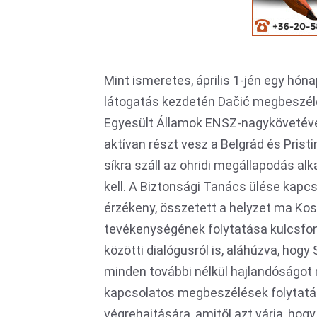
Mint ismeretes, április 1-jén egy hóna
látogatás kezdetén Dačić megbeszél
Egyesült Államok ENSZ-nagykövetével i
aktívan részt vesz a Belgrád és Prist
síkra száll az ohridi megállapodás a
kell. A Biztonsági Tanács ülése kap
érzékeny, összetett a helyzet ma Kos
tevékenységének folytatása kulcsfont
közötti dialógusról is, aláhúzva, hogy
minden további nélkül hajlandóságot 
kapcsolatos megbeszélések folytatásá
végrehajtására, amitől azt várja, hogy s