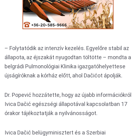
– Folytatódik az intenzív kezelés. Egyelőre stabil az
állapota, az éjszakát nyugodtan töltötte – mondta a
belgrádi Pulmonológiai Klinika igazgatóhelyettese
újságíróknak a kórház előtt, ahol Dačićot ápolják.
Dr. Popević hozzátette, hogy az újabb információkról
Ivica Dačić egészségi állapotával kapcsolatban 17
órakor tájékoztatják a nyilvánosságot.
Ivica Dačić belügyminisztert és a Szerbiai