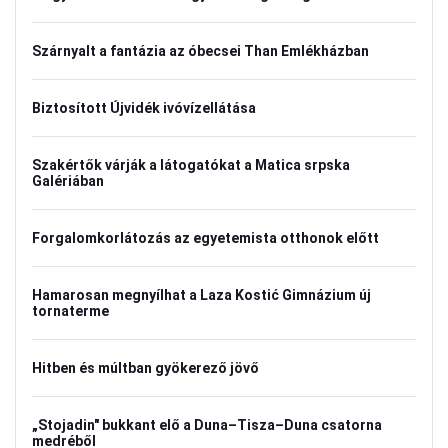
Szárnyalt a fantázia az óbecsei Than Emlékházban
Biztosított Újvidék ivóvízellátása
Szakértők várják a látogatókat a Matica srpska
Galériában
Forgalomkorlátozás az egyetemista otthonok előtt
Hamarosan megnyílhat a Laza Kostić Gimnázium új
tornaterme
Hitben és múltban gyökerező jövő
„Stojadin" bukkant elő a Duna–Tisza–Duna csatorna
medréből