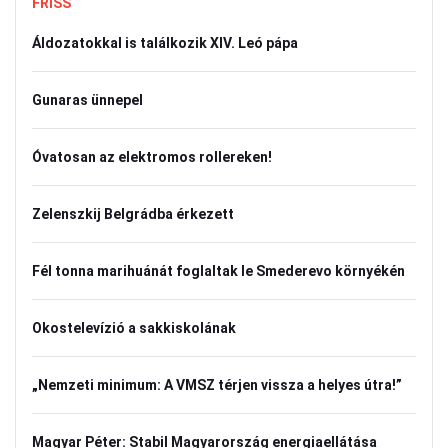
FRISS
Áldozatokkal is találkozik XIV. Leó pápa
Gunaras ünnepel
Óvatosan az elektromos rollereken!
Zelenszkij Belgrádba érkezett
Fél tonna marihuánát foglaltak le Smederevo környékén
Okostelevízió a sakkiskolának
„Nemzeti minimum: A VMSZ térjen vissza a helyes útra!”
Magyar Péter: Stabil Magyarország energiaellátása