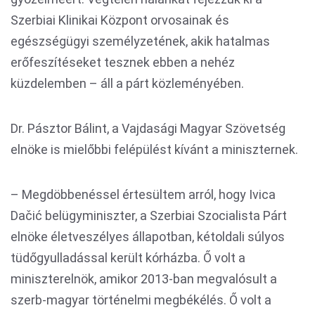
Szerbiai Klinikai Központ orvosainak és
egészségügyi személyzetének, akik hatalmas
erőfeszítéseket tesznek ebben a nehéz
küzdelemben – áll a párt közleményében.
Dr. Pásztor Bálint, a Vajdasági Magyar Szövetség
elnöke is mielőbbi felépülést kívánt a miniszternek.
– Megdöbbenéssel értesültem arról, hogy Ivica
Dačić belügyminiszter, a Szerbiai Szocialista Párt
elnöke életveszélyes állapotban, kétoldali súlyos
tüdőgyulladással került kórházba. Ő volt a
miniszterelnök, amikor 2013-ban megvalósult a
szerb-magyar történelmi megbékélés. Ő volt a