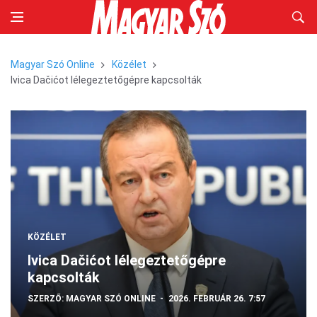
Magyar Szó Online
Közélet
Ivica Dačićot lélegeztetőgépre kapcsolták
KÖZÉLET
Ivica Dačićot lélegeztetőgépre
kapcsolták
SZERZŐ:
MAGYAR SZÓ ONLINE
2026. FEBRUÁR 26. 7:57