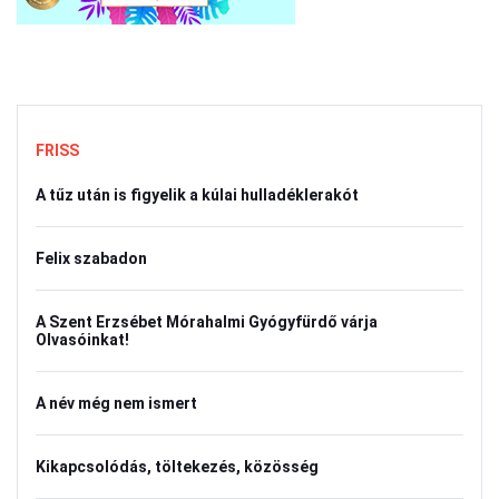
FRISS
A tűz után is figyelik a kúlai hulladéklerakót
Felix szabadon
A Szent Erzsébet Mórahalmi Gyógyfürdő várja
Olvasóinkat!
A név még nem ismert
Kikapcsolódás, töltekezés, közösség