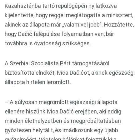
Kazahsztánba tartó repülőgépén nyilatkozva
kijelentette, hogy reggel meglátogatta a minisztert,
akinek az állapota már „valamivel jobb”. Hozzátette,
hogy Dačić felépülése folyamatban van, bár
továbbra is óvatosság szükséges.
A Szerbiai Szocialista Párt támogatásáról
biztosította elnökét, Ivica Dačićot, akinek egészségi
állapota hirtelen leromlott.
– A súlyosan megromlott egészségi állapota
ellenére hiszünk Ivica Dačić erejében, aki eddig
minden élethelyzetben és megpróbáltatásban
győztesen helytállt, és imádkozunk egy újabb
győzelméért. Végtelen hálánkat fejezzük ki a