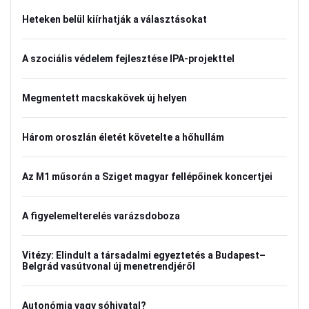
Heteken belül kiírhatják a választásokat
A szociális védelem fejlesztése IPA-projekttel
Megmentett macskakövek új helyen
Három oroszlán életét követelte a hőhullám
Az M1 műsorán a Sziget magyar fellépőinek koncertjei
A figyelemelterelés varázsdoboza
Vitézy: Elindult a társadalmi egyeztetés a Budapest–
Belgrád vasútvonal új menetrendjéről
Autonómia vagy sóhivatal?