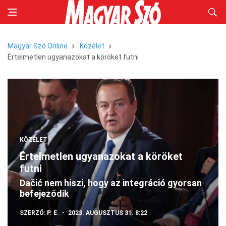
Magyar Szó Online
Közélet
Értelmetlen ugyanazokat a köröket futni
KÖZÉLET
Értelmetlen ugyanazokat a köröket
futni
Dačić nem hiszi, hogy az integráció gyorsan
befejeződik
SZERZŐ:
P. E.
2023. AUGUSZTUS 31. 8:22