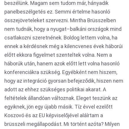
beszélünk. Magam sem tudom már, hányadik
panelbeszélgetés ez. Semmi értelme hasonló
összejöveteleket szervezni. Mintha Brüsszelben
nem tudnák, hogy a nyugat–balkáni országok mind
csatlakozni szeretnének. Boldog lettem volna, ha
ennek a kérdésnek még a kilencvenes évek háborúi
előtt ekkora figyelmet szenteltek volna. Nem a
háborúk után, hanem azok előtt lett volna hasonló
konferenciákra szükség. Egyébként nem hiszem,
hogy az integráció gyorsan befejeződik, hiszen nem
adott az ehhez szükséges politikai akarat. A
feltételek állandóan változnak. Eleget teszünk az
egyiknek, jön egy újabb másik. Tíz évvel ezelőtt
Koszovó és az EU képviselőjével aláírtam a
brüsszeli megállapodást. Mi történt azóta? Milyen