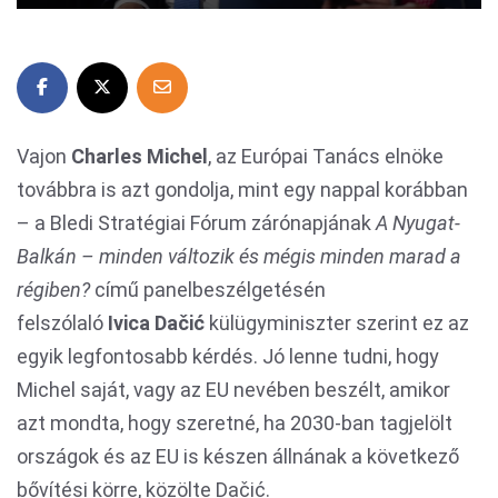
Vajon
Charles Michel
, az Európai Tanács elnöke
továbbra is azt gondolja, mint egy nappal korábban
– a Bledi Stratégiai Fórum zárónapjának
A Nyugat-
Balkán – minden változik és mégis minden marad a
régiben?
című panelbeszélgetésén
felszólaló
Ivica
Dačić
külügyminiszter szerint ez az
egyik legfontosabb kérdés. Jó lenne tudni, hogy
Michel saját, vagy az EU nevében beszélt, amikor
azt mondta, hogy szeretné, ha 2030-ban tagjelölt
országok és az EU is készen állnának a következő
bővítési körre, közölte Dačić.