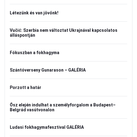
Létezünk és van jövőnk!
Vučić: Szerbia nem változtat Ukrajnával kapcsolatos
álláspontján
Fókuszban a fokhagyma
Szántóverseny Gunarason – GALÉRIA
Porzott a határ
Ősz elején indulhat a személyforgalom a Budapest–
Belgrád vasútvonalon
Ludasi fokhagymafesztival GALÉRIA