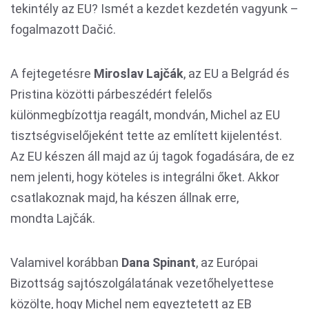
tekintély az EU? Ismét a kezdet kezdetén vagyunk –
fogalmazott Dačić.
A fejtegetésre
Miroslav
Lajčák
, az EU a Belgrád és
Pristina közötti párbeszédért felelős
különmegbízottja reagált, mondván, Michel az EU
tisztségviselőjeként tette az említett kijelentést.
Az EU készen áll majd az új tagok fogadására, de ez
nem jelenti, hogy köteles is integrálni őket. Akkor
csatlakoznak majd, ha készen állnak erre,
mondta Lajčák.
Valamivel korábban
Dana
Spinant
, az Európai
Bizottság sajtószolgálatának vezetőhelyettese
közölte, hogy Michel nem egyeztetett az EB