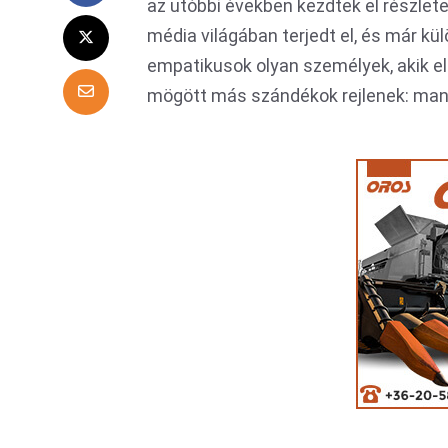
az utóbbi években kezdtek el részlete
média világában terjedt el, és már kü
empatikusok olyan személyek, akik el
mögött más szándékok rejlenek: manipu