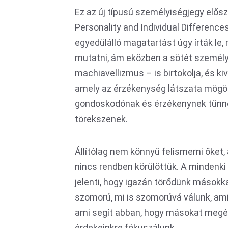
Ez az új típusú személyiségjegy elős
Personality and Individual Difference
egyedülálló magatartást úgy írták le,
mutatni, ám eközben a sötét személy
machiavellizmus – is birtokolja, és ki
amely az érzékenység látszata mögött
gondoskodónak és érzékenynek tűnnek
törekszenek.
Állítólag nem könnyű felismerni őket
nincs rendben körülöttük. A mindenki
jelenti, hogy igazán törődünk másokka
szomorú, mi is szomorúvá válunk, amik
ami segít abban, hogy másokat megé
érdekeinkre fókuszálunk.