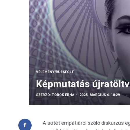
VÉLEMÉNY/RÚZSFOLT
Képmutatás újratölt
SZERZŐ:
TÖRÖK ERNA
2025. MÁRCIUS 4. 10:29
A sötét empátiáról szóló diskurzus e