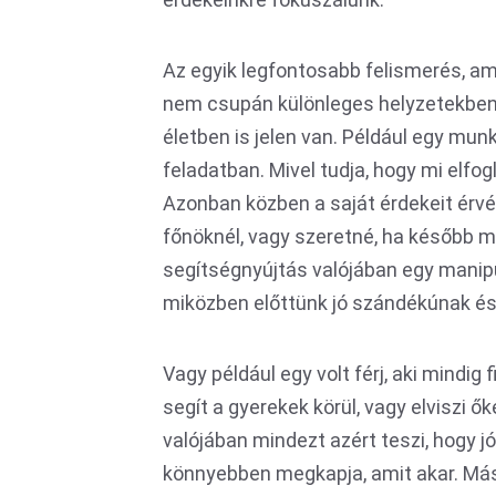
Az egyik legfontosabb felismerés, am
nem csupán különleges helyzetekben
életben is jelen van. Például egy mun
feladatban. Mivel tudja, hogy mi elfogl
Azonban közben a saját érdekeit érvén
főnöknél, vagy szeretné, ha később m
segítségnyújtás valójában egy manipulá
miközben előttünk jó szándékúnak és
Vagy például egy volt férj, aki mindi
segít a gyerekek körül, vagy elviszi ő
valójában mindezt azért teszi, hogy jó
könnyebben megkapja, amit akar. Mások