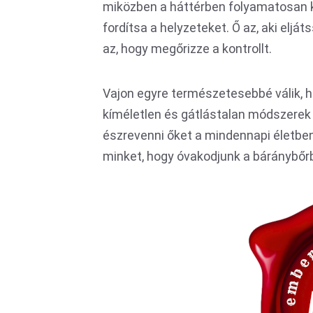
miközben a háttérben folyamatosan k
fordítsa a helyzeteket. Ő az, aki elját
az, hogy megőrizze a kontrollt.
Vajon egyre természetesebbé válik, ho
kíméletlen és gátlástalan módszerek
észrevenni őket a mindennapi életbe
minket, hogy óvakodjunk a báránybőrb