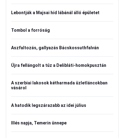
Lebontják a Majsai híd lábánál álló épületet
Tombol a forróság
Aszfaltozás, gallyazás Bácskossuthfalván
Újra fellángolt a tűz a Delibláti-homokpusztán
A szerbiai lakosok kétharmada üzletláncokban
vásárol
A hatodik legszárazabb az idei július
Illés napja, Temerin ünnepe