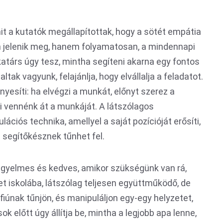
it a kutatók megállapítottak, hogy a sötét empátia
 jelenik meg, hanem folyamatosan, a mindennapi
katárs úgy tesz, mintha segíteni akarna egy fontos
altak vagyunk, felajánlja, hogy elvállalja a feladatot.
yesíti: ha elvégzi a munkát, előnyt szerez a
i vennénk át a munkáját. A látszólagos
ciós technika, amellyel a saját pozícióját erősíti,
 segítőkésznek tűnhet fel.
g figyelmes és kedves, amikor szükségünk van rá,
ket iskolába, látszólag teljesen együttműködő, de
fiúnak tűnjön, és manipuláljon egy-egy helyzetet,
 előtt úgy állítja be, mintha a legjobb apa lenne,