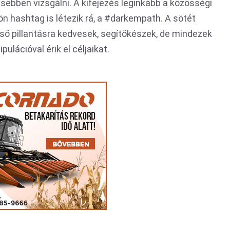
sebben vizsgálni. A kifejezés leginkább a közösségi
lön hashtag is létezik rá, a #darkempath. A sötét
ső pillantásra kedvesek, segítőkészek, de mindezek
lációval érik el céljaikat.