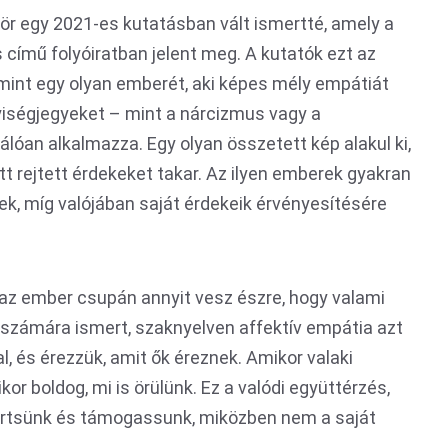
zör egy 2021-es kutatásban vált ismertté, amely a
s című folyóiratban jelent meg. A kutatók ezt az
 mint egy olyan emberét, aki képes mély empátiát
iségjegyeket – mint a nárcizmus vagy a
válóan alkalmazza. Egy olyan összetett kép alakul ki,
 rejtett érdekeket takar. Az ilyen emberek gyakran
, míg valójában saját érdekeik érvényesítésére
, az ember csupán annyit vesz észre, hogy valami
 számára ismert, szaknyelven affektív empátia azt
l, és érezzük, amit ők éreznek. Amikor valaki
or boldog, mi is örülünk. Ez a valódi együttérzés,
rtsünk és támogassunk, miközben nem a saját