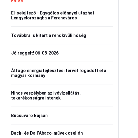
FRISS
El-selejtező - Egygólos előnnyel utazhat
Lengyelországba a Ferencváros
Továbbra is kitart a rendkívüli hőség
Jó reggelt! 06-08-2026
Átfogó energiafejlesztési tervet fogadott el a
magyar kormány
Nincs veszélyben az ivóvízellátás,
takarékosságra intenek
Búcsúváró Bajsán
Bach- és Dall’Abaco-művek csellón