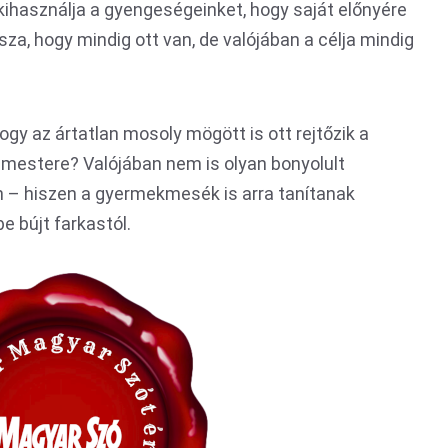
ihasználja a gyengeségeinket, hogy saját előnyére
ssza, hogy mindig ott van, de valójában a célja mindig
gy az ártatlan mosoly mögött is ott rejtőzik a
 mestere? Valójában nem is olyan bonyolult
n – hiszen a gyermekmesék is arra tanítanak
e bújt farkastól.