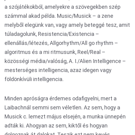
a szójátékokból, amelyekre a szövegekben szép
számmal akad példa. Music/Musick – a zene
melyből elegünk van, vagy amely beteggé tesz, amit
túladagolunk, Resistencia/Existencia –
ellenállás/létezés, Allgorhythm/All go rhythm –
algoritmus és a mi ritmusunk, Reel/Real –
közösségi média/valóság, A. I./Alien Intelligence –
mesterséges intelligencia, azaz idegen vagy
földönkívüli intelligencia.
Minden apróságra érdemes odafigyelni, mert a
Laibachnál semmi sem véletlen. Az sem, hogy a
Musick c. lemezt május elsején, a munka ünnepén
adták ki. Ahogyan az sem, kiktől és hogyan
dolgoznak át dalokat. Teszik ezt nem kevés