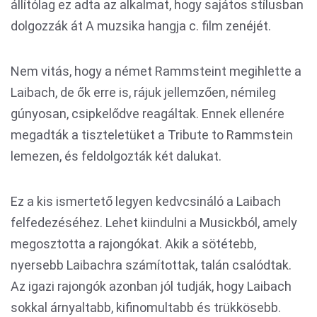
állítólag ez adta az alkalmat, hogy sajátos stílusban
dolgozzák át A muzsika hangja c. film zenéjét.
Nem vitás, hogy a német Rammsteint megihlette a
Laibach, de ők erre is, rájuk jellemzően, némileg
gúnyosan, csipkelődve reagáltak. Ennek ellenére
megadták a tiszteletüket a Tribute to Rammstein
lemezen, és feldolgozták két dalukat.
Ez a kis ismertető legyen kedvcsináló a Laibach
felfedezéséhez. Lehet kiindulni a Musickból, amely
megosztotta a rajongókat. Akik a sötétebb,
nyersebb Laibachra számítottak, talán csalódtak.
Az igazi rajongók azonban jól tudják, hogy Laibach
sokkal árnyaltabb, kifinomultabb és trükkösebb.