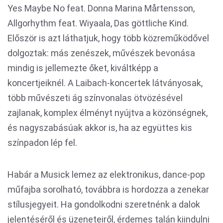
Yes Maybe No feat. Donna Marina Mårtensson,
Allgorhythm feat. Wiyaala, Das göttliche Kind.
Először is azt láthatjuk, hogy több közreműködővel
dolgoztak: más zenészek, művészek bevonása
mindig is jellemezte őket, kiváltképp a
koncertjeiknél. A Laibach-koncertek látványosak,
több művészeti ág színvonalas ötvözésével
zajlanak, komplex élményt nyújtva a közönségnek,
és nagyszabásúak akkor is, ha az együttes kis
színpadon lép fel.
Habár a Musick lemez az elektronikus, dance-pop
műfajba sorolható, továbbra is hordozza a zenekar
stílusjegyeit. Ha gondolkodni szeretnénk a dalok
jelentéséről és üzeneteiről, érdemes talán kiindulni