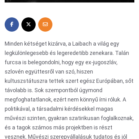
Minden kétséget kizárva, a Laibach a világ egy
legkülönlegesebb és legeredetibb zenekara. Talán
furcsa is belegondolni, hogy egy ex-jugoszláv,
szlovén együttesről van szó, hiszen
kultuszstátuszra tettek szert egész Európában, sőt
távolabb is. Sok szempontból úgymond
megfoghatatlanok, ezért nem könnyű írni róluk. A
politikával, a társadalmi kérdésekkel magas
művészi szinten, gyakran szatirikusan foglalkoznak,
és a tagok számos más projektben is részt
vesznek. Művészi szerepvállalásuk tudatos és jól