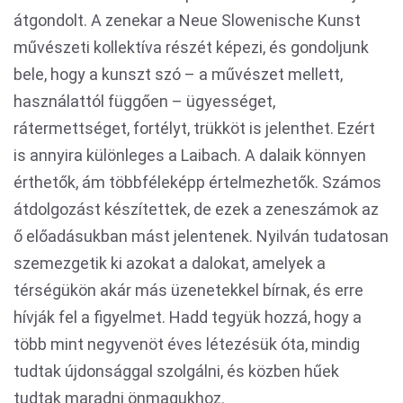
átgondolt. A zenekar a Neue Slowenische Kunst
művészeti kollektíva részét képezi, és gondoljunk
bele, hogy a kunszt szó – a művészet mellett,
használattól függően – ügyességet,
rátermettséget, fortélyt, trükköt is jelenthet. Ezért
is annyira különleges a Laibach. A dalaik könnyen
érthetők, ám többféleképp értelmezhetők. Számos
átdolgozást készítettek, de ezek a zeneszámok az
ő előadásukban mást jelentenek. Nyilván tudatosan
szemezgetik ki azokat a dalokat, amelyek a
térségükön akár más üzenetekkel bírnak, és erre
hívják fel a figyelmet. Hadd tegyük hozzá, hogy a
több mint negyvenöt éves létezésük óta, mindig
tudtak újdonsággal szolgálni, és közben hűek
tudtak maradni önmagukhoz.