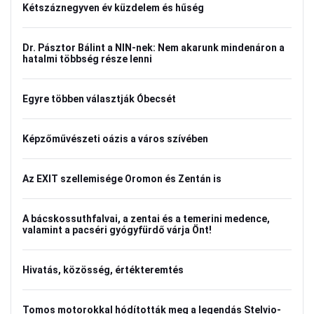
Kétszáznegyven év küzdelem és hűség
Dr. Pásztor Bálint a NIN-nek: Nem akarunk mindenáron a
hatalmi többség része lenni
Egyre többen választják Óbecsét
Képzőművészeti oázis a város szívében
Az EXIT szellemisége Oromon és Zentán is
A bácskossuthfalvai, a zentai és a temerini medence,
valamint a pacséri gyógyfürdő várja Önt!
Hivatás, közösség, értékteremtés
Tomos motorokkal hódították meg a legendás Stelvio-