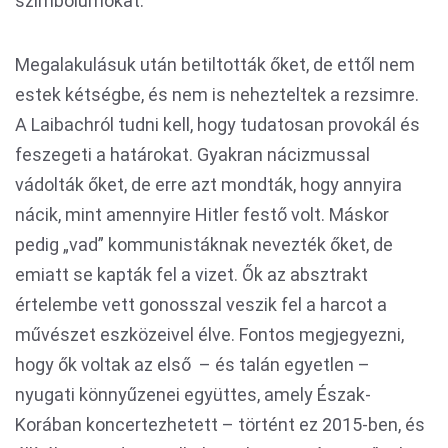
szimbólumokat.
Megalakulásuk után betiltották őket, de ettől nem
estek kétségbe, és nem is nehezteltek a rezsimre.
A Laibachról tudni kell, hogy tudatosan provokál és
feszegeti a határokat. Gyakran nácizmussal
vádolták őket, de erre azt mondták, hogy annyira
nácik, mint amennyire Hitler festő volt. Máskor
pedig „vad” kommunistáknak nevezték őket, de
emiatt se kapták fel a vizet. Ők az absztrakt
értelembe vett gonosszal veszik fel a harcot a
művészet eszközeivel élve. Fontos megjegyezni,
hogy ők voltak az első – és talán egyetlen –
nyugati könnyűzenei együttes, amely Észak-
Korában koncertezhetett – történt ez 2015-ben, és