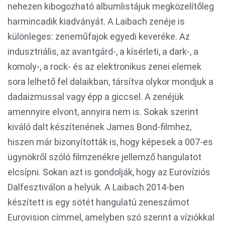
nehezen kibogozható albumlistájuk megközelítőleg
harmincadik kiadványát. A Laibach zenéje is
különleges: zeneműfajok egyedi keveréke. Az
indusztriális, az avantgárd-, a kísérleti, a dark-, a
komoly-, a rock- és az elektronikus zenei elemek
sora lelhető fel dalaikban, társítva olykor mondjuk a
dadaizmussal vagy épp a giccsel. A zenéjük
amennyire elvont, annyira nem is. Sokak szerint
kiváló dalt készítenének James Bond-filmhez,
hiszen már bizonyították is, hogy képesek a 007-es
ügynökről szóló filmzenékre jellemző hangulatot
elcsípni. Sokan azt is gondolják, hogy az Eurovíziós
Dalfesztiválon a helyük. A Laibach 2014-ben
készített is egy sötét hangulatú zeneszámot
Eurovision címmel, amelyben szó szerint a víziókkal