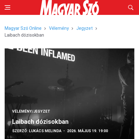
Magyar Szó Online
Vélemény
Jegyzet
Laibach dózisokban
VÉLEMÉNY/JEGYZET
Laibach dózisokban
SZERZŐ:
LUKÁCS MELINDA
2026. MÁJUS 19. 19:00