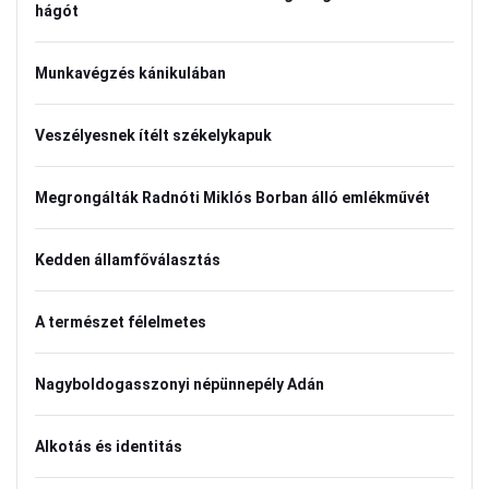
hágót
Munkavégzés kánikulában
Veszélyesnek ítélt székelykapuk
Megrongálták Radnóti Miklós Borban álló emlékművét
Kedden államfőválasztás
A természet félelmetes
Nagyboldogasszonyi népünnepély Adán
Alkotás és identitás