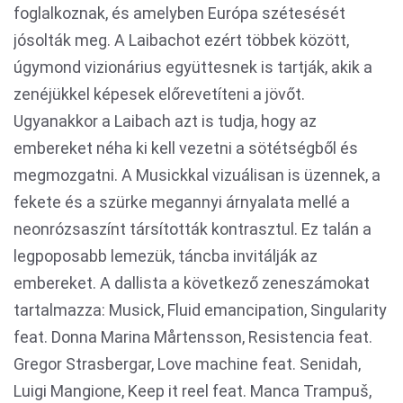
foglalkoznak, és amelyben Európa szétesését
jósolták meg. A Laibachot ezért többek között,
úgymond vizionárius együttesnek is tartják, akik a
zenéjükkel képesek előrevetíteni a jövőt.
Ugyanakkor a Laibach azt is tudja, hogy az
embereket néha ki kell vezetni a sötétségből és
megmozgatni. A Musickkal vizuálisan is üzennek, a
fekete és a szürke megannyi árnyalata mellé a
neonrózsaszínt társították kontrasztul. Ez talán a
legpoposabb lemezük, táncba invitálják az
embereket. A dallista a következő zeneszámokat
tartalmazza: Musick, Fluid emancipation, Singularity
feat. Donna Marina Mårtensson, Resistencia feat.
Gregor Strasbergar, Love machine feat. Senidah,
Luigi Mangione, Keep it reel feat. Manca Trampuš,