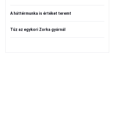
A háttérmunka is értéket teremt
Tűz az egykori Zorka gyárnál