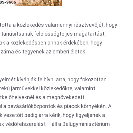
totta a közlekedés valamennyi résztvevőjét, hogy
, tanúsítsanak felelősségteljes magatartást,
ak a közlekedésben annak érdekében, hogy
száma és tegyenek az emberi életek
elmét kívánják felhívni arra, hogy fokozottan
rekű járművekkel közlekedőkre, valamint
tkelőhelyeknél és a megnövekedett
l a bevásárlóközpontok és piacok környékén. A
vezetőit pedig arra kérik, hogy figyeljenek a
ak védőfelszerelést – áll a Belügyminisztérium