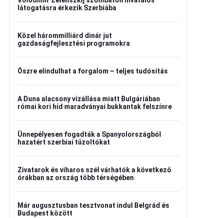
Volodimir Zelenszkij szombaton hivatalos
látogatásra érkezik Szerbiába
Közel hárommilliárd dinár jut
gazdaságfejlesztési programokra
Őszre elindulhat a forgalom – teljes tudósítás
A Duna alacsony vízállása miatt Bulgáriában
római kori híd maradványai bukkantak felszínre
Ünnepélyesen fogadták a Spanyolországból
hazatért szerbiai tűzoltókat
Zivatarok és viharos szél várhatók a következő
órákban az ország több térségében
Már augusztusban tesztvonat indul Belgrád és
Budapest között