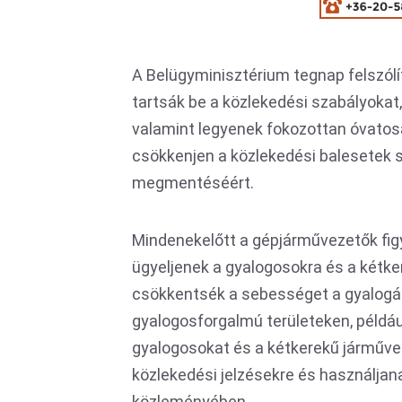
A Belügyminisztérium tegnap felszólí
tartsák be a közlekedési szabályokat
valamint legyenek fokozottan óvatos
csökkenjen a közlekedési balesetek 
megmentéséért.
Mindenekelőtt a gépjárművezetők figy
ügyeljenek a gyalogosokra és a kétke
csökkentsék a sebességet a gyalogá
gyalogosforgalmú területeken, példáu
gyalogosokat és a kétkerekű járművek 
közlekedési jelzésekre és használjan
közleményében.