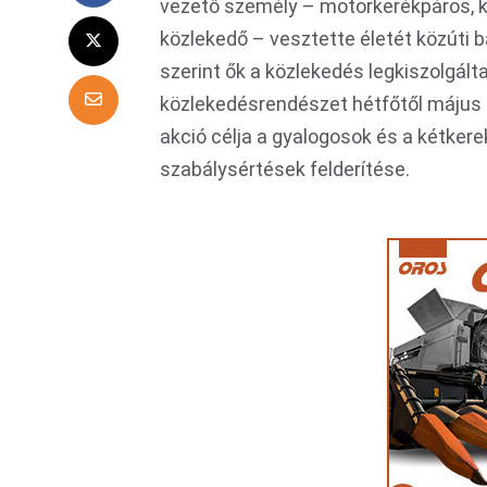
vezető személy – motorkerékpáros, k
közlekedő – vesztette életét közúti 
szerint ők a közlekedés legkiszolgált
közlekedésrendészet hétfőtől május 31
akció célja a gyalogosok és a kétkere
szabálysértések felderítése.