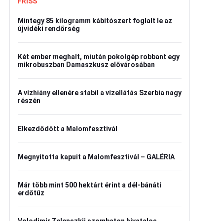
FRISS
Mintegy 85 kilogramm kábítószert foglalt le az
újvidéki rendőrség
Két ember meghalt, miután pokolgép robbant egy
mikrobuszban Damaszkusz elővárosában
A vízhiány ellenére stabil a vízellátás Szerbia nagy
részén
Elkezdődött a Malomfesztivál
Megnyitotta kapuit a Malomfesztivál – GALÉRIA
Már több mint 500 hektárt érint a dél-bánáti
erdőtűz