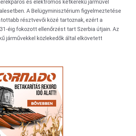
erékpáros és elektromos kétkerekű járművel
balesetben. A Belügyminisztérium figyelmeztetése
atottabb résztvevői közé tartoznak, ezért a
-éig fokozott ellenőrzést tart Szerbia útjain. Az
kű járművekkel közlekedők által elkövetett