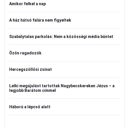
Amikor felkel a nap
A ház hátsó falára nem figyeltek
Szabálytalan parkolás: Nem a közösségi média büntet
Özön ragadozók
Hercegszöllősi zsinat
Lelki megújulást tartottak Nagybecskereken Jézus – a
legjobb Barátom címmel
Háború a lépcső alatt