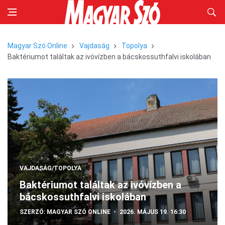
Magyar Szó Online
Vajdaság
Topolya
Baktériumot találtak az ivóvízben a bácskossuthfalvi iskolában
VAJDASÁG/TOPOLYA
Baktériumot találtak az ivóvízben a
bácskossuthfalvi iskolában
SZERZŐ:
MAGYAR SZÓ ONLINE
2026. MÁJUS 19. 16:30