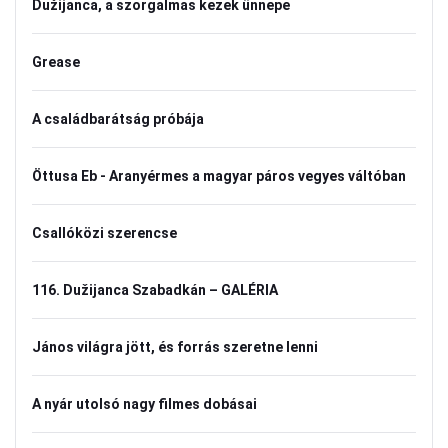
Dužijanca, a szorgalmas kezek ünnepe
Grease
A családbarátság próbája
Öttusa Eb - Aranyérmes a magyar páros vegyes váltóban
Csallóközi szerencse
116. Dužijanca Szabadkán – GALÉRIA
János világra jött, és forrás szeretne lenni
A nyár utolsó nagy filmes dobásai