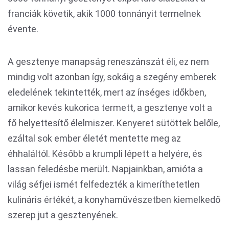
franciák követik, akik 1000 tonnányit termelnek
évente.
A gesztenye manapság reneszánszát éli, ez nem
mindig volt azonban így, sokáig a szegény emberek
eledelének tekintették, mert az ínséges időkben,
amikor kevés kukorica termett, a gesztenye volt a
fő helyettesítő élelmiszer. Kenyeret sütöttek belőle,
ezáltal sok ember életét mentette meg az
éhhaláltól. Később a krumpli lépett a helyére, és
lassan feledésbe merült. Napjainkban, amióta a
világ séfjei ismét felfedezték a kimeríthetetlen
kulináris értékét, a konyhaművészetben kiemelkedő
szerep jut a gesztenyének.