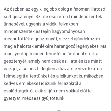
Az őszben az egyik legjobb dolog a finoman illatozó
sült gesztenye. Szinte összeforrt mindenszentek
ünnepével, ugyanis a vidéki falvakban
mindenszentek estéjén hagyományosan
megsütötték a gesztenyét, s ezzel ajándékozták
meg a halottak emlékére harangozó legényeket. Ma
már ilyentájt minden temető bejáratánál sütik a
gesztenyét, amely nem csak az illata és íze miatt
esik jól, a csípős hidegben a hazafelé vezető úton
felmelegíti a testünket és a lelkünket is, miközben
kedves emlékeket idézünk fel azokról a
családtagokról, akik sírján nem sokkal előtte
gyertyát, mécsest gyújtottunk.