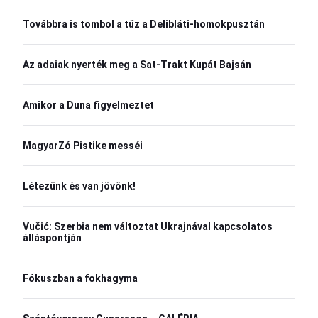
Továbbra is tombol a tűz a Delibláti-homokpusztán
Az adaiak nyerték meg a Sat-Trakt Kupát Bajsán
Amikor a Duna figyelmeztet
MagyarZó Pistike messéi
Létezünk és van jövőnk!
Vučić: Szerbia nem változtat Ukrajnával kapcsolatos
álláspontján
Fókuszban a fokhagyma