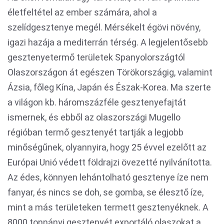
életfeltétel az ember számára, ahol a
szelídgesztenye megél. Mérsékelt égövi növény,
igazi hazája a mediterrán térség. A legjelentősebb
gesztenyetermő területek Spanyolországtól
Olaszországon át egészen Törökországig, valamint
Ázsia, főleg Kína, Japán és Észak-Korea. Ma szerte
a világon kb. háromszázféle gesztenyefajtát
ismernek, és ebből az olaszországi Mugello
régióban termő gesztenyét tartják a legjobb
minőségűnek, olyannyira, hogy 25 évvel ezelőtt az
Európai Unió védett földrajzi övezetté nyilvánította.
Az édes, könnyen lehántolható gesztenye íze nem
fanyar, és nincs se doh, se gomba, se élesztő íze,
mint a más területeken termett gesztenyéknek. A
8000 tonnányi gesztenyét exportáló olaszokat a