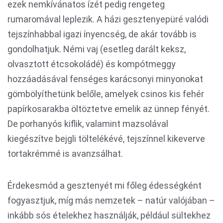
ezek nemkívánatos ízét pedig rengeteg
rumaromával leplezik. A házi gesztenyepüré valódi
tejszínhabbal igazi ínyencség, de akár tovább is
gondolhatjuk. Némi vaj (esetleg darált keksz,
olvasztott étcsokoládé) és kompótmeggy
hozzáadásával fenséges karácsonyi minyonokat
gömbölyíthetünk belőle, amelyek csinos kis fehér
papírkosarakba öltöztetve emelik az ünnep fényét.
De porhanyós kiflik, valamint mazsolával
kiegészítve bejgli töltelékévé, tejszínnel kikeverve
tortakrémmé is avanzsálhat.
Érdekesmód a gesztenyét mi főleg édességként
fogyasztjuk, míg más nemzetek – natúr valójában –
inkább sós ételekhez használják, például sültekhez