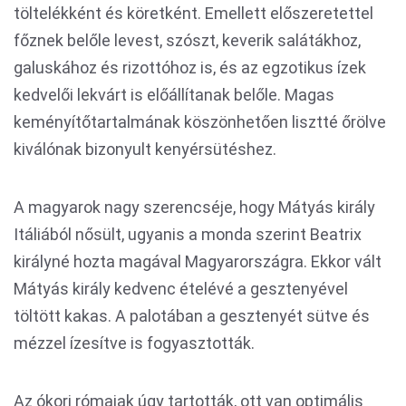
töltelékként és köretként. Emellett előszeretettel
főznek belőle levest, szószt, keverik salátákhoz,
galuskához és rizottóhoz is, és az egzotikus ízek
kedvelői lekvárt is előállítanak belőle. Magas
keményítőtartalmának köszönhetően lisztté őrölve
kiválónak bizonyult kenyérsütéshez.
A magyarok nagy szerencséje, hogy Mátyás király
Itáliából nősült, ugyanis a monda szerint Beatrix
királyné hozta magával Magyarországra. Ekkor vált
Mátyás király kedvenc ételévé a gesztenyével
töltött kakas. A palotában a gesztenyét sütve és
mézzel ízesítve is fogyasztották.
Az ókori rómaiak úgy tartották, ott van optimális