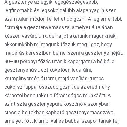
A gesztenye az egyik legegészségesebb,
legfinomabb és legsokoldalúbb alapanyag, hiszen
számtalan módon fel lehet dolgozni. A legismertebb
formája a gesztenyemassza, amelyet általában
készen vásárolunk, de ha jót akarunk magunknak,
akkor inkább mi magunk főzzük meg. Igaz, hogy
macerás keresztben bemetszeni a gesztenye héját,
30–40 percnyi főzés után kikapargatni a héjból a
gesztenyehúst, ezt követően ledarálni,
krumplinyomón áttörni, majd vaníliás-rumos
cukorsziruppal összedolgozni, de az eredmény
kárpótol bennünket a fáradtságos munkáért. A
színtiszta gesztenyepüré köszönő viszonyban
sincs a boltokban kapható gesztenyemasszával,
amelyet főtt krumplival és babbal szaporítanak fel,