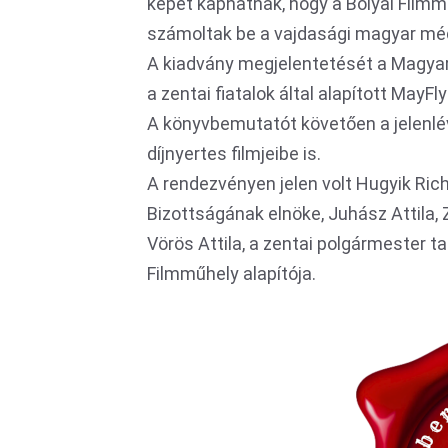
képet kaphatnak, hogy a Bolyai Filmm
számoltak be a vajdasági magyar méd
A kiadvány megjelentetését a Magya
a zentai fiatalok által alapított MayF
A könyvbemutatót követően a jelenlé
díjnyertes filmjeibe is.
A rendezvényen jelen volt Hugyik Ri
Bizottságának elnöke, Juhász Attila,
Vörös Attila, a zentai polgármester t
Filmműhely alapítója.