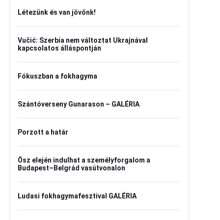
Létezünk és van jövőnk!
Vučić: Szerbia nem változtat Ukrajnával
kapcsolatos álláspontján
Fókuszban a fokhagyma
Szántóverseny Gunarason – GALÉRIA
Porzott a határ
Ősz elején indulhat a személyforgalom a
Budapest–Belgrád vasútvonalon
Ludasi fokhagymafesztival GALÉRIA