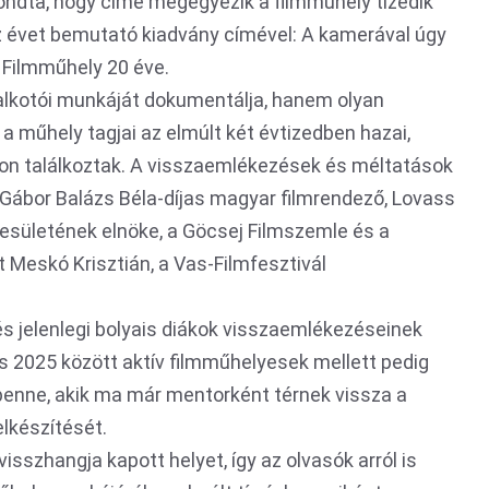
ondta, hogy címe megegyezik a filmműhely tizedik
íz évet bemutató kiadvány címével: A kamerával úgy
ai Filmműhely 20 éve.
 alkotói munkáját dokumentálja, hanem olyan
l a műhely tagjai az elmúlt két évtizedben hazai,
kon találkoztak. A visszaemlékezések és méltatások
 Gábor Balázs Béla-díjas magyar filmrendező, Lovass
yesületének elnöke, a Göcsej Filmszemle és a
t Meskó Krisztián, a Vas-Filmfesztivál
és jelenlegi bolyais diákok visszaemlékezéseinek
s 2025 között aktív filmműhelyesek mellett pedig
benne, akik ma már mentorként térnek vissza a
elkészítését.
isszhangja kapott helyet, így az olvasók arról is