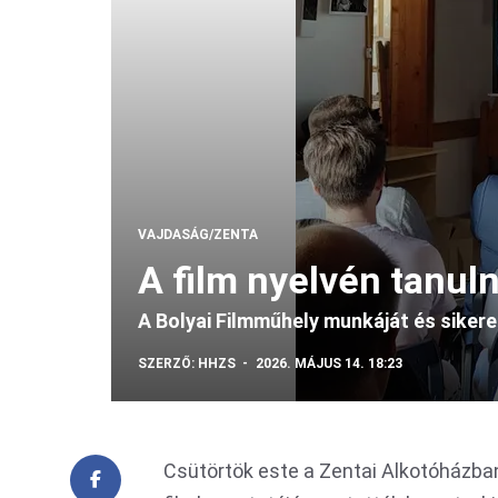
VAJDASÁG/ZENTA
A film nyelvén tanuln
A Bolyai Filmműhely munkáját és siker
SZERZŐ:
HHZS
2026. MÁJUS 14. 18:23
Csütörtök este a Zentai Alkotóházba