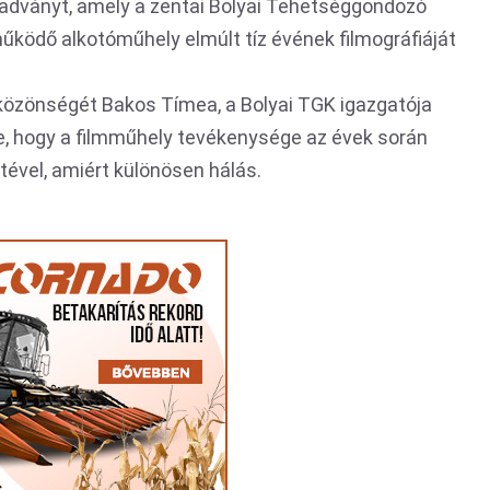
iadványt, amely a zentai Bolyai Tehetséggondozó
ködő alkotóműhely elmúlt tíz évének filmográfiáját
közönségét Bakos Tímea, a Bolyai TGK igazgatója
e, hogy a filmműhely tevékenysége az évek során
tével, amiért különösen hálás.