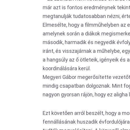
már azt is fontos eredménynek tekint
megtanulják tudatosabban nézni, értel
Elmesélte, hogy a filmműhelyben az 
amelynek során a diákok megismerked
második, harmadik és negyedik évfoly
iránt, és visszajárnak a műhelybe, egy
a hangsúly az ő ötleteik, igényeik és 
koordinálására kerül.
Megyeri Gábor megerősítette vezetőt
mindig csapatban dolgoznak. Mint foga
nagyon gyorsan rájön, hogy ez aligha
Ezt követően arról beszélt, hogy a mo
fennállásának huszadik évfordulójár