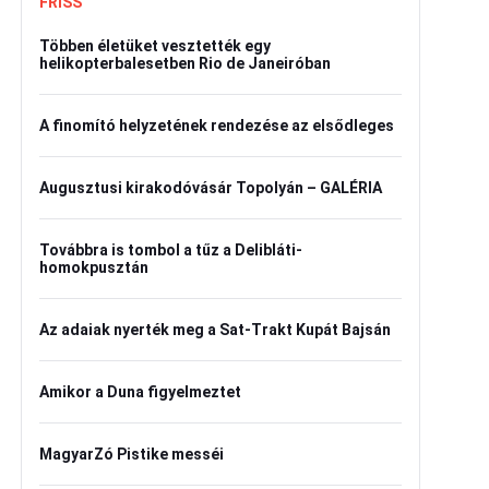
FRISS
Többen életüket vesztették egy
helikopterbalesetben Rio de Janeiróban
A finomító helyzetének rendezése az elsődleges
Augusztusi kirakodóvásár Topolyán – GALÉRIA
Továbbra is tombol a tűz a Delibláti-
homokpusztán
Az adaiak nyerték meg a Sat-Trakt Kupát Bajsán
Amikor a Duna figyelmeztet
MagyarZó Pistike messéi