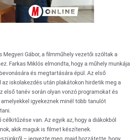
s Megyeri Gábor, a filmműhely vezetői szóltak a
z. Farkas Miklós elmondta, hogy a műhely munkája
 bevonására és megtartására épül. Az első
az iskolakezdés után plakátokon hirdetik meg a
az első tanév során olyan vonzó programokat és
 amelyekkel igyekeznek minél több tanulót
tani.
 célkitűzése van. Az egyik az, hogy a diákokból
nok, akik maguk is filmet készítenek.
észünkről – jegyezte meg, majd hozzátette, hogy