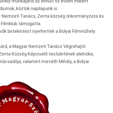
űhely munkájáról az elmúlt tíz évben miként
iumok, köztük napilapunk is.
r Nemzeti Tanács, Zenta község önkormányzata és
ly Filmklub támogatta.
vők betekintést nyerhettek a Bolyai Filmműhely
chárd, a Magyar Nemzeti Tanács Végrehajtó
 Zenta Község Képviselő-testületének alelnöke,
anácsadója, valamint Horváth Mihály, a Bolyai