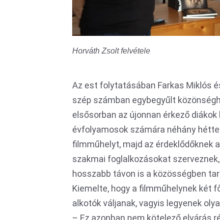
Horváth Zsolt felvétele
Az est folytatásában Farkas Miklós é
szép számban egybegyűlt közönséghe
elsősorban az újonnan érkező diákok
évfolyamosok számára néhány héttel 
filmműhelyt, majd az érdeklődőknek 
szakmai foglalkozásokat szerveznek,
hosszabb távon is a közösségben tar
Kiemelte, hogy a filmműhelynek két fő
alkotók váljanak, vagyis legyenek olya
– Ez azonban nem kötelező elvárás r