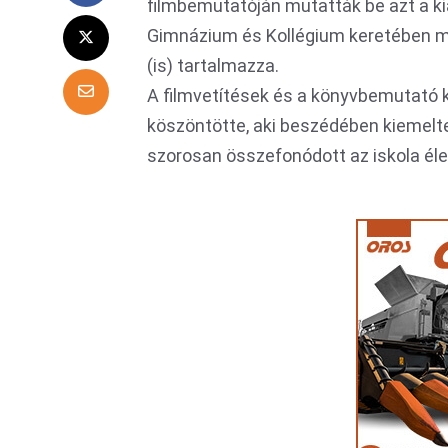
filmbemutatóján mutatták be azt a k
Gimnázium és Kollégium keretében mű
(is) tartalmazza.
A filmvetítések és a könyvbemutató 
köszöntötte, aki beszédében kiemelt
szorosan összefonódott az iskola éle