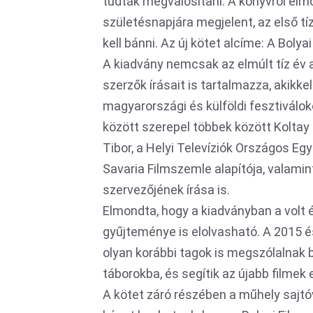
tudták megvalósítani. A könyvről elm
születésnapjára megjelent, az első t
kell bánni. Az új kötet alcíme: A Boly
A kiadvány nemcsak az elmúlt tíz év
szerzők írásait is tartalmazza, akikke
magyarországi és külföldi fesztiválo
között szerepel többek között Koltay
Tibor, a Helyi Televíziók Országos Eg
Savaria Filmszemle alapítója, valamin
szervezőjének írása is.
Elmondta, hogy a kiadványban a volt 
gyűjteménye is elolvasható. A 2015 é
olyan korábbi tagok is megszólalnak 
táborokba, és segítik az újabb filmek 
A kötet záró részében a műhely sajtóv