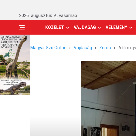
2026. augusztus 9., vasárnap
KÖZÉLET
VAJDASÁG
VÉLEMÉNY
Magyar Szó Online
Vajdaság
Zenta
A film ny