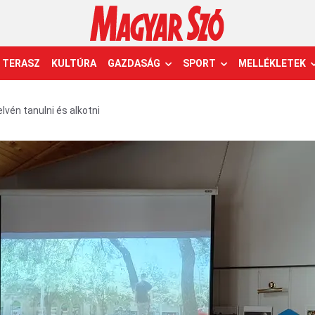
TERASZ
KULTÚRA
GAZDASÁG
SPORT
MELLÉKLETEK
elvén tanulni és alkotni