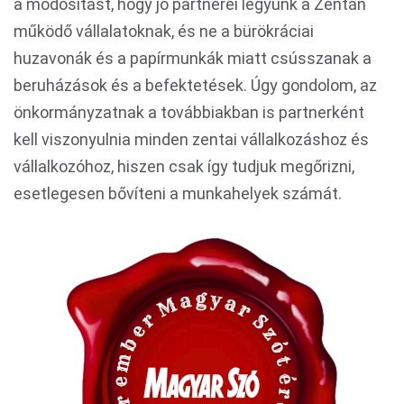
a módosítást, hogy jó partnerei legyünk a Zentán
működő vállalatoknak, és ne a bürökráciai
huzavonák és a papírmunkák miatt csússzanak a
beruházások és a befektetések. Úgy gondolom, az
önkormányzatnak a továbbiakban is partnerként
kell viszonyulnia minden zentai vállalkozáshoz és
vállalkozóhoz, hiszen csak így tudjuk megőrizni,
esetlegesen bővíteni a munkahelyek számát.