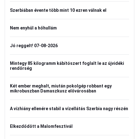
Szerbiában évente több mint 10 ezren válnak el
Nem enyhül a hőhullám
Jó reggelt! 07-08-2026
Mintegy 85 kilogramm kábítószert foglalt le az újvidéki
rendőrség
Két ember meghalt, miután pokolgép robbant egy
mikrobuszban Damaszkusz elővárosában
A vízhiány ellenére stabil a vízellátás Szerbia nagy részén
Elkezdődött a Malomfesztivál