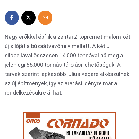
Nagy erőkkel építik a zentai Žitopromet malom két
új silóját a búzaátvevőhely mellett. A két új
silócellával összesen 14.000 tonnával nő meg a
jelenlegi 65.000 tonnás tárolási lehetőségük. A
tervek szerint legkésőbb július végére elkészülnek
az új építmények, így az aratási idényre már a
rendelkezésükre állhat.