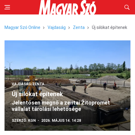
Magyar Szó Online
Vajdaság
Zenta
Új silókat építenek
VAJDASÁG/ZENTA
Új silókat építenek
Jelentősen megnő a zentai Žitopromet
vállalat tárolási lehetősége
SZERZŐ:
KGN
2026. MÁJUS 14. 14:28