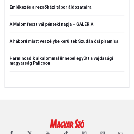
Emlékezés a rezsőházi tábor áldozataira
A Malomfesztivál pénteki napja – GALÉRIA
A háború miatt veszélybe kerültek Szudán ősi piramisai
Harmincadik alkalommal ünnepel együtt a vajdasági
magyarság Palicson