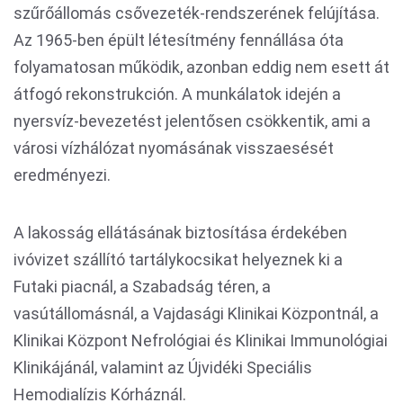
szűrőállomás csővezeték-rendszerének felújítása.
Az 1965-ben épült létesítmény fennállása óta
folyamatosan működik, azonban eddig nem esett át
átfogó rekonstrukción. A munkálatok idején a
nyersvíz-bevezetést jelentősen csökkentik, ami a
városi vízhálózat nyomásának visszaesését
eredményezi.
A lakosság ellátásának biztosítása érdekében
ivóvizet szállító tartálykocsikat helyeznek ki a
Futaki piacnál, a Szabadság téren, a
vasútállomásnál, a Vajdasági Klinikai Központnál, a
Klinikai Központ Nefrológiai és Klinikai Immunológiai
Klinikájánál, valamint az Újvidéki Speciális
Hemodialízis Kórháznál.