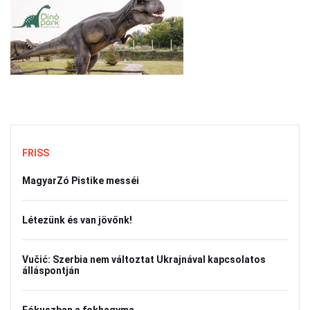
FRISS
MagyarZó Pistike messéi
Létezünk és van jövőnk!
Vučić: Szerbia nem változtat Ukrajnával kapcsolatos
álláspontján