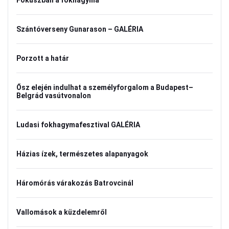
Fókuszban a fokhagyma
Szántóverseny Gunarason – GALÉRIA
Porzott a határ
Ősz elején indulhat a személyforgalom a Budapest–
Belgrád vasútvonalon
Ludasi fokhagymafesztival GALÉRIA
Házias ízek, természetes alapanyagok
Háromórás várakozás Batrovcinál
Vallomások a küzdelemről