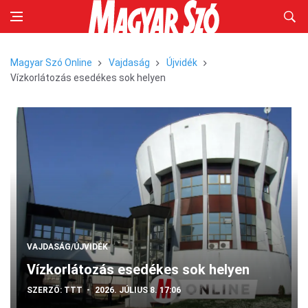
Magyar Szó Online
Vajdaság
Újvidék
Vízkorlátozás esedékes sok helyen
VAJDASÁG/ÚJVIDÉK
Vízkorlátozás esedékes sok helyen
SZERZŐ:
TTT
2026. JÚLIUS 8. 17:06