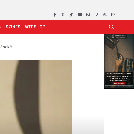
SZÍNES
WEBSHOP
főnökét