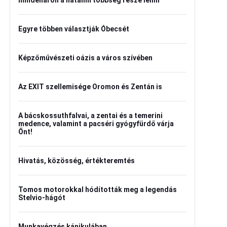
mindenáron a hatalmi többség része lenni
Egyre többen választják Óbecsét
Képzőművészeti oázis a város szívében
Az EXIT szellemisége Oromon és Zentán is
A bácskossuthfalvai, a zentai és a temerini
medence, valamint a pacséri gyógyfürdő várja
Önt!
Hivatás, közösség, értékteremtés
Tomos motorokkal hódították meg a legendás
Stelvio-hágót
Munkavégzés kánikulában