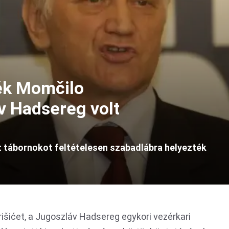
ék Momčilo
áv Hadsereg volt
t tábornokot feltételesen szabadlábra helyezték
šićet, a Jugoszláv Hadsereg egykori vezérkari