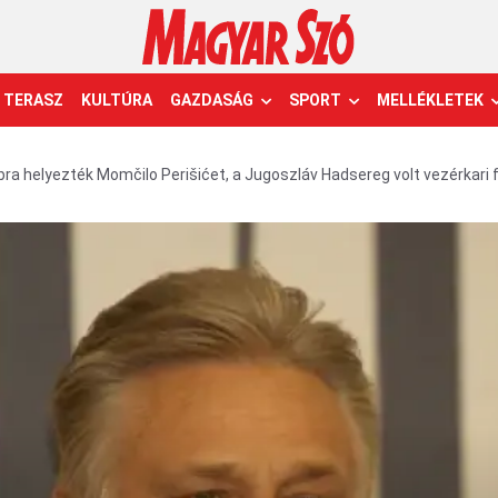
TERASZ
KULTÚRA
GAZDASÁG
SPORT
MELLÉKLETEK
ra helyezték Momčilo Perišićet, a Jugoszláv Hadsereg volt vezérkari 