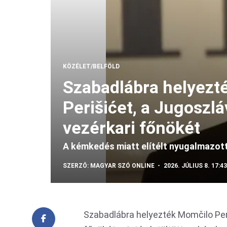
KÖZÉLET/BELFÖLD
Szabadlábra helyezt
Perišićet, a Jugoszl
vezérkari főnökét
A kémkedés miatt elítélt nyugalmazot
SZERZŐ:
MAGYAR SZÓ ONLINE
2026. JÚLIUS 8. 17:43
Szabadlábra helyezték Momčilo Peri