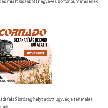
edés miatt kiszabott négyéves börtönbüntetésének
rádi felső bíróság helyt adott ügyvédje feltételes
mének.