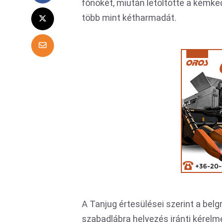
főnökét, miután letöltötte a kémk
több mint kétharmadát.
A Tanjug értesülései szerint a belg
szabadlábra helyezés iránti kérel