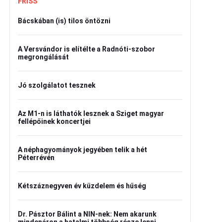
FRISS
Bácskában (is) tilos öntözni
A Versvándor is elítélte a Radnóti-szobor
megrongálását
Jó szolgálatot tesznek
Az M1-n is láthatók lesznek a Sziget magyar
fellépőinek koncertjei
A néphagyományok jegyében telik a hét
Péterrévén
Kétszáznegyven év küzdelem és hűség
Dr. Pásztor Bálint a NIN-nek: Nem akarunk