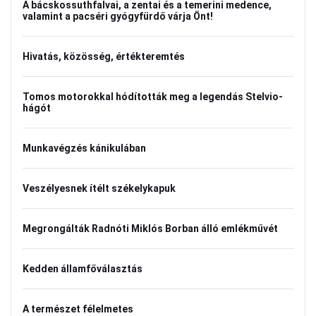
A bácskossuthfalvai, a zentai és a temerini medence,
valamint a pacséri gyógyfürdő várja Önt!
Hivatás, közösség, értékteremtés
Tomos motorokkal hódították meg a legendás Stelvio-
hágót
Munkavégzés kánikulában
Veszélyesnek ítélt székelykapuk
Megrongálták Radnóti Miklós Borban álló emlékművét
Kedden államfőválasztás
A természet félelmetes