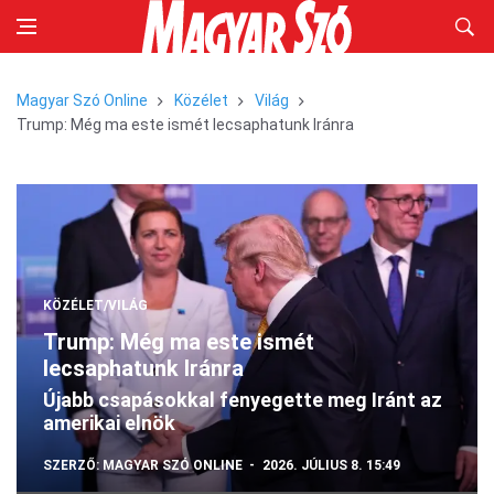
Magyar Szó Online
Közélet
Világ
Trump: Még ma este ismét lecsaphatunk Iránra
KÖZÉLET/VILÁG
Trump: Még ma este ismét
lecsaphatunk Iránra
Újabb csapásokkal fenyegette meg Iránt az
amerikai elnök
SZERZŐ:
MAGYAR SZÓ ONLINE
2026. JÚLIUS 8. 15:49