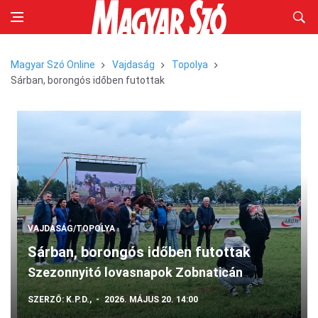
Magyar Szó Online
Vajdaság
Topolya
Sárban, borongós időben futottak
VAJDASÁG/TOPOLYA
Sárban, borongós időben futottak
Szezonnyitó lovasnapok Zobnaticán
SZERZŐ:
K.P.D.,
2026. MÁJUS 20. 14:00