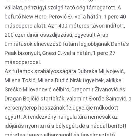
vállalat, pénzügyi szolgáltató cég támogatott. A
befutó New Hero, Perović Đ.-vel a hátán, 1 perc 40
másodperc alatt. Az 1400 méteres távon indított,
200 ezer dinár összdíjazású, Egyesült Arab
Emirátusok elnevezésű futam legjobbjának Dante’s
Peak bizonyult, Gnesi C.-vel a hátán, 1 perc 27
másodperccel.
Az futamok szabályosságára Dubraka Milivojević,
Milena Tošić, Milana Dudić bírák ügyeltek, akikkel
Srećko Milovanović célbíró, Dragomir Živanović és
Dragan Bojičić startbírák, valamint Đorđe Šainović, a
versenyterep hosszának felügyelője működött
együtt. A rendezvény hangulatára nemcsak az
időjárás nyomta rá a bélyegét, de a náddal borított
méretes terasz elhanyagolt és figyelmeztető