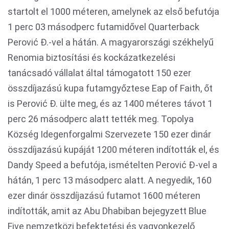
startolt el 1000 méteren, amelynek az első befutója
1 perc 03 másodperc futamidővel Quarterback
Perović Đ.-vel a hátán. A magyarországi székhelyű
Renomia biztosítási és kockázatkezelési
tanácsadó vállalat által támogatott 150 ezer
összdíjazású kupa futamgyőztese Eap of Faith, őt
is Perović Đ. ülte meg, és az 1400 méteres távot 1
perc 26 másodperc alatt tették meg. Topolya
Község Idegenforgalmi Szervezete 150 ezer dinár
összdíjazású kupáját 1200 méteren indították el, és
Dandy Speed a befutója, ismételten Perović Đ-vel a
hátán, 1 perc 13 másodperc alatt. A negyedik, 160
ezer dinár összdíjazású futamot 1600 méteren
indították, amit az Abu Dhabiban bejegyzett Blue
Five nemzetközi befektetési és vagyonkezelő