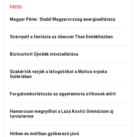
FRISS
Magyar Péter: Stabil Magyarország energiaellátása
Szárnyalt a fantázia az óbecsei Than Emlékházban
Biztosított Újvidék ivóvízellátása
Szakértők várják a látogatókat a Matica srpska
Galériában
Forgalomkorlátozás az egyetemista otthonok előtt
Hamarosan megnyílhat a Laza Kostić Gimnázium új
tornaterme
Hitben és múltban gyökerező jövő