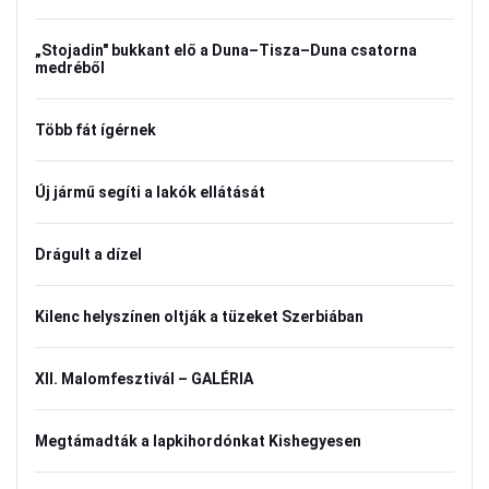
„Stojadin" bukkant elő a Duna–Tisza–Duna csatorna
medréből
Több fát ígérnek
Új jármű segíti a lakók ellátását
Drágult a dízel
Kilenc helyszínen oltják a tüzeket Szerbiában
XII. Malomfesztivál – GALÉRIA
Megtámadták a lapkihordónkat Kishegyesen