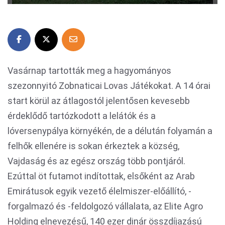
Vasárnap tartották meg a hagyományos
szezonnyitó Zobnaticai Lovas Játékokat. A 14 órai
start körül az átlagostól jelentősen kevesebb
érdeklődő tartózkodott a lelátók és a
lóversenypálya környékén, de a délután folyamán a
felhők ellenére is sokan érkeztek a község,
Vajdaság és az egész ország több pontjáról.
Ezúttal öt futamot indítottak, elsőként az Arab
Emirátusok egyik vezető élelmiszer-előállító, -
forgalmazó és -feldolgozó vállalata, az Elite Agro
Holding elnevezésű, 140 ezer dinár összdíjazású