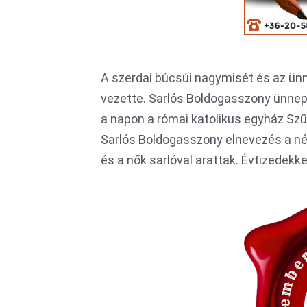
A szerdai búcsúi nagymisét és az ü
vezette. Sarlós Boldogasszony ünnep
a napon a római katolikus egyház Szűz
Sarlós Boldogasszony elnevezés a né
és a nők sarlóval arattak. Évtizedekke