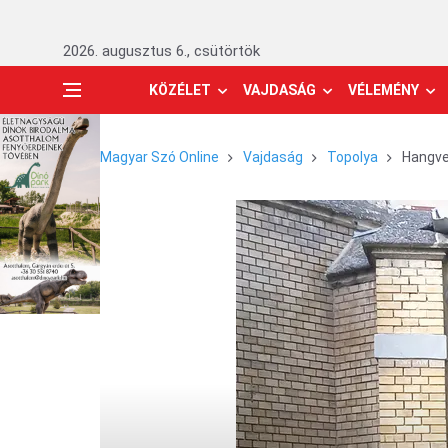
2026. augusztus 6., csütörtök
KÖZÉLET
VAJDASÁG
VÉLEMÉNY
Magyar Szó Online
Vajdaság
Topolya
Hangve