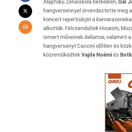
Alapfokú Zeneiskola berkeiben,
Gál J
hangversennyel örvendeztette meg a 
koncert repertoárját a kamarazeneka
alkották. Felcsendültek Hisaishi, Moz
ismert műveinek dallamai, valamint a
hangversenyt Caccini időtlen és közke
közreműködtek
Vajda Noémi
és
Botk