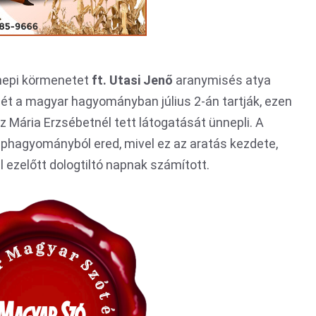
nnepi körmenetet
ft. Utasi Jenő
aranymisés atya
ét a magyar hagyományban július 2-án tartják, ezen
 Mária Erzsébetnél tett látogatását ünnepli. A
phagyományból ered, mivel ez az aratás kezdete,
l ezelőtt dologtiltó napnak számított.