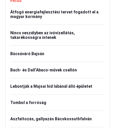
FRISS
Átfogó energiafejlesztési tervet fogadott el a
magyar kormány
Nincs veszélyben az ivóvízellátás,
takarékosságra intenek
Búcsúváró Bajsán
Bach- és Dall’Abaco-művek csellón
Lebontják a Majsai híd lábánál álló épületet
Tombol a forróság
Aszfaltozás, gallyazás Bácskossuthfalván