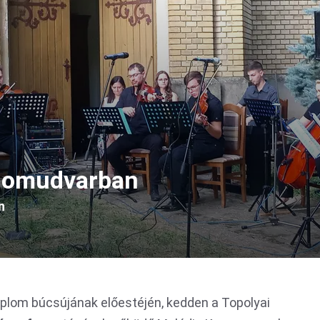
lomudvarban
n
plom búcsújának előestéjén, kedden a Topolyai