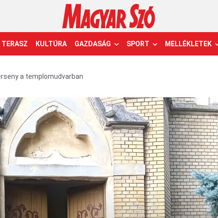
TERASZ
KULTÚRA
GAZDASÁG
SPORT
MELLÉKLETEK
rseny a templomudvarban