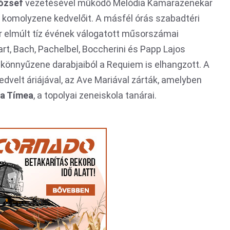
ózsef
vezetésével működő Melódia Kamarazenekar
komolyzene kedvelőit. A másfél órás szabadtéri
r elmúlt tíz évének válogatott műsorszámai
art, Bach, Pachelbel, Boccherini és Papp Lajos
 könnyűzene darabjaiból a Requiem is elhangzott. A
dvelt áriájával, az Ave Mariával zárták, amelyben
a Tímea
, a topolyai zeneiskola tanárai.