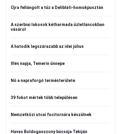
Újra fellángolt a tűz a Delibláti-homokpusztán
A szerbiai lakosok kétharmada üzletláncokban
vásárol
A hatodik legszárazabb az idei július
Illés napja, Temerin ünnepe
Nő a napraforgó termésterülete
39 fokot mértek több településen
Nemzetközi utcai focitornára készülnek
Havas Boldogasszony búcsúja Tekiján