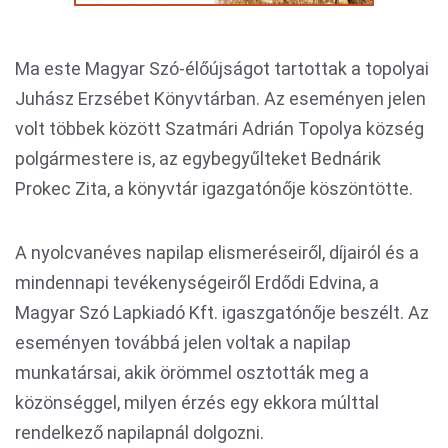
Ma este Magyar Szó-élőújságot tartottak a topolyai
Juhász Erzsébet Könyvtárban. Az eseményen jelen
volt többek között Szatmári Adrián Topolya község
polgármestere is, az egybegyűlteket Bednárik
Prokec Zita, a könyvtár igazgatónője köszöntötte.
A nyolcvanéves napilap elismeréseiről, díjairól és a
mindennapi tevékenységeiről Erdődi Edvina, a
Magyar Szó Lapkiadó Kft. igaszgatónője beszélt. Az
eseményen továbbá jelen voltak a napilap
munkatársai, akik örömmel osztották meg a
közönséggel, milyen érzés egy ekkora múlttal
rendelkező napilapnál dolgozni.