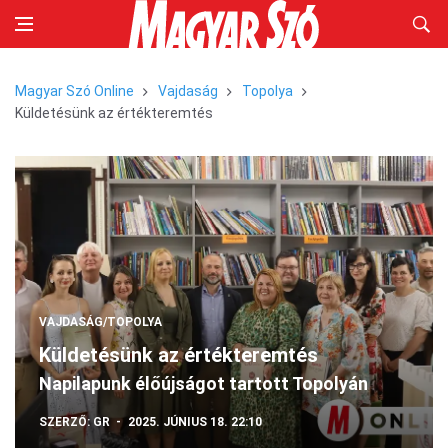
Magyar Szó Online
Vajdaság
Topolya
Küldetésünk az értékteremtés
VAJDASÁG/TOPOLYA
Küldetésünk az értékteremtés
Napilapunk élőújságot tartott Topolyán
SZERZŐ:
GR
2025. JÚNIUS 18. 22:10