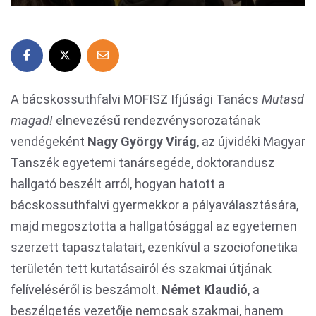
A bácskossuthfalvi MOFISZ Ifjúsági Tanács
Mutasd
magad!
elnevezésű rendezvénysorozatának
vendégeként
Nagy György Virág
, az újvidéki Magyar
Tanszék egyetemi tanársegéde, doktorandusz
hallgató beszélt arról, hogyan hatott a
bácskossuthfalvi gyermekkor a pályaválasztására,
majd megosztotta a hallgatósággal az egyetemen
szerzett tapasztalatait, ezenkívül a szociofonetika
területén tett kutatásairól és szakmai útjának
felíveléséről is beszámolt.
Német Klaudió
, a
beszélgetés vezetője nemcsak szakmai, hanem