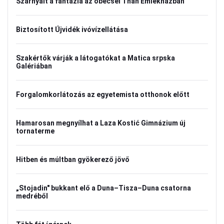
Szárnyalt a fantázia az óbecsei Than Emlékházban
Biztosított Újvidék ivóvízellátása
Szakértők várják a látogatókat a Matica srpska
Galériában
Forgalomkorlátozás az egyetemista otthonok előtt
Hamarosan megnyílhat a Laza Kostić Gimnázium új
tornaterme
Hitben és múltban gyökerező jövő
„Stojadin" bukkant elő a Duna–Tisza–Duna csatorna
medréből