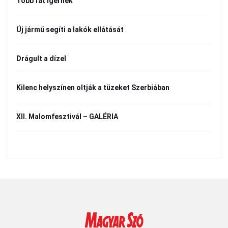
Több fát ígérnek
Új jármű segíti a lakók ellátását
Drágult a dízel
Kilenc helyszínen oltják a tüzeket Szerbiában
XII. Malomfesztivál – GALÉRIA