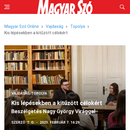
Magyar Szó Online
Vajdaság
Topolya
Kis lépésekben a kitűzött célokért
VAJDASÁG/TOPOLYA
Kis lépésekben a kitűzött célokért
Beszélgetés Nagy György Virággal
SZERZŐ:
T. O.
2025. FEBRUÁR 7. 16:29