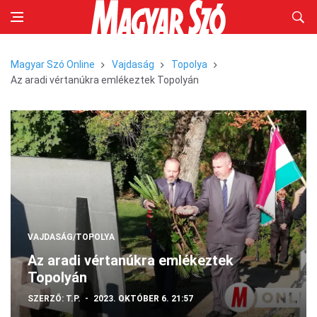
Magyar Szó Online
Vajdaság
Topolya
Az aradi vértanúkra emlékeztek Topolyán
VAJDASÁG/TOPOLYA
Az aradi vértanúkra emlékeztek
Topolyán
SZERZŐ:
T.P.
2023. OKTÓBER 6. 21:57