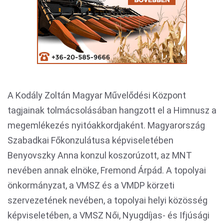
A Kodály Zoltán Magyar Művelődési Központ
tagjainak tolmácsolásában hangzott el a Himnusz a
megemlékezés nyitóakkordjaként. Magyarország
Szabadkai Főkonzulátusa képviseletében
Benyovszky Anna konzul koszorúzott, az MNT
nevében annak elnöke, Fremond Árpád. A topolyai
önkormányzat, a VMSZ és a VMDP körzeti
szervezetének nevében, a topolyai helyi közösség
képviseletében, a VMSZ Női, Nyugdíjas- és Ifjúsági