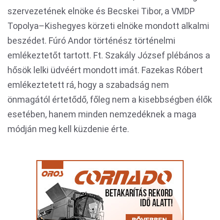
szervezetének elnöke és Becskei Tibor, a VMDP
Topolya–Kishegyes körzeti elnöke mondott alkalmi
beszédet. Fúró Andor történész történelmi
emlékeztetőt tartott. Ft. Szakály József plébános a
hősök lelki üdvéért mondott imát. Fazekas Róbert
emlékeztetett rá, hogy a szabadság nem
önmagától értetődő, főleg nem a kisebbségben élők
esetében, hanem minden nemzedéknek a maga
módján meg kell küzdenie érte.