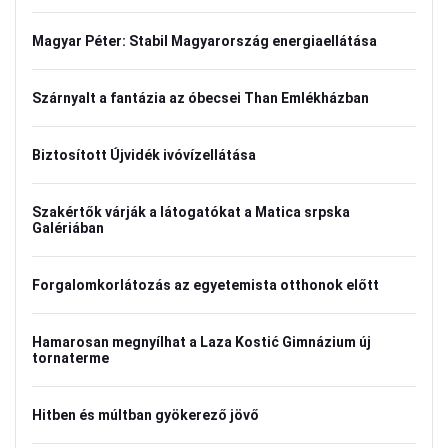
Magyar Péter: Stabil Magyarország energiaellátása
Szárnyalt a fantázia az óbecsei Than Emlékházban
Biztosított Újvidék ivóvízellátása
Szakértők várják a látogatókat a Matica srpska
Galériában
Forgalomkorlátozás az egyetemista otthonok előtt
Hamarosan megnyílhat a Laza Kostić Gimnázium új
tornaterme
Hitben és múltban gyökerező jövő