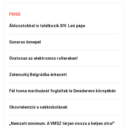
FRISS
Áldozatokkal is találkozik XIV. Leó pápa
Gunaras ünnepel
Óvatosan az elektromos rollereken!
Zelenszkij Belgrádba érkezett
Fél tonna marihuánát foglaltak le Smederevo környékén
Okostelevízió a sakkiskolának
„Nemzeti minimum: A VMSZ térjen vissza a helyes útra!”