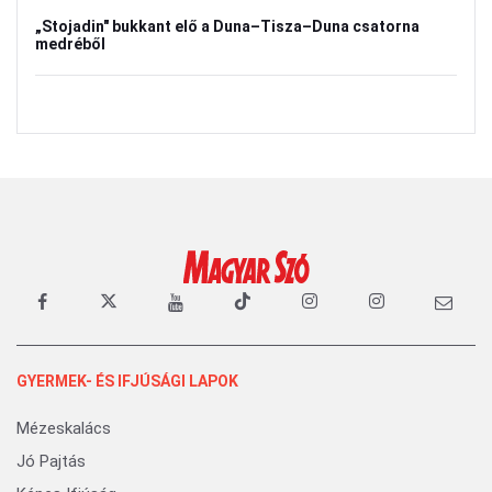
„Stojadin" bukkant elő a Duna–Tisza–Duna csatorna
medréből
GYERMEK- ÉS IFJÚSÁGI LAPOK
Mézeskalács
Jó Pajtás