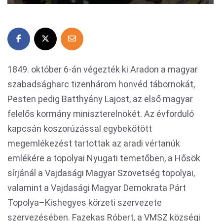
1849. október 6-án végezték ki Aradon a magyar
szabadságharc tizenhárom honvéd tábornokát,
Pesten pedig Batthyány Lajost, az első magyar
felelős kormány miniszterelnökét. Az évforduló
kapcsán koszorúzással egybekötött
megemlékezést tartottak az aradi vértanúk
emlékére a topolyai Nyugati temetőben, a Hősök
sírjánál a Vajdasági Magyar Szövetség topolyai,
valamint a Vajdasági Magyar Demokrata Párt
Topolya–Kishegyes körzeti szervezete
szervezésében. Fazekas Róbert, a VMSZ községi